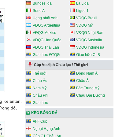
Bundesliga
La Liga
Serie A
Ligue 1
Hạng nhất Anh
VĐQG Brazil
VĐQG Argentina
VĐQG Mỹ
VĐQG Mexico
VĐQG Nhật Bản
VĐQG Hàn Quốc
VĐQG Australia
VĐQG Thái Lan
VĐQG Indonesia
Giao hữu ĐTQG
Giao hữu CLB
Cúp Vô địch Châu lục / Thế giới
Thế giới
Đông Nam Á
Châu Âu
Châu Á
Nam Mỹ
Bắc-Trung Mỹ
Châu Phi
Châu Đại Dương
g Kelantan.
Giao hữu
Trong đó,
KÈO BÓNG ĐÁ
AFF Cup
Ngoại Hạng Anh
Cúp C1 Châu Âu