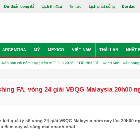
Dự đoán bóng đá
Lịch thi đấu
Tin tức
Lịch phát sóng
Đối đầu
ARGENTINA
MỸ
MEXICO
VIỆT NAM
THÁI LAN
NHẬT 
Kèo nhà cái hôm nay
Kèo AFF Cup 2026
TOP Nhà Cái
Kqbd Anh
Kèo bóng
ching FA, vòng 24 giải VĐQG Malaysia 20h00 n
n kết quả tỷ số vòng 24 giải VĐQG Malaysia hôm nay lúc 20h00 n
ia đêm nay và sáng mai nhanh nhất.