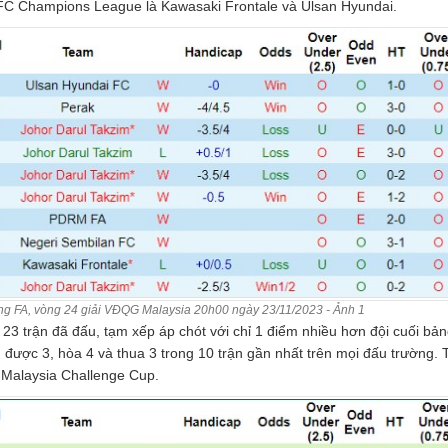
FC Champions League là Kawasaki Frontale và Ulsan Hyundai.
ng FA, vòng 24 giải VĐQG Malaysia 20h00 ngày 23/11/2023 - Ảnh 1
23 trận đã đấu, tạm xếp áp chót với chỉ 1 điểm nhiều hơn đội cuối bản
g được 3, hòa 4 và thua 3 trong 10 trận gần nhất trên mọi đấu trường. 
g Malaysia Challenge Cup.