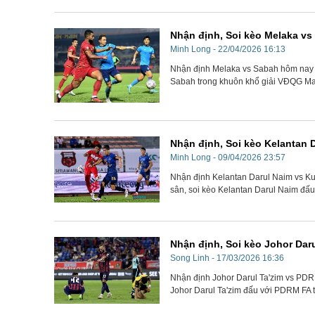
Nhận định, Soi kèo Melaka vs 
Minh Long - 22/04/2026 16:13
Nhận định Melaka vs Sabah hôm nay di
Sabah trong khuôn khổ giải VĐQG Mal
Nhận định, Soi kèo Kelantan 
Minh Long - 09/04/2026 23:57
Nhận định Kelantan Darul Naim vs Kua
sân, soi kèo Kelantan Darul Naim đấu
Nhận định, Soi kèo Johor Dar
Song Linh - 17/03/2026 16:36
Nhận định Johor Darul Ta'zim vs PDRM 
Johor Darul Ta'zim đấu với PDRM FA