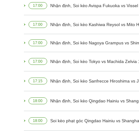
Nhận định, Soi kèo Avispa Fukuoka vs Visse
17:00
Nhận định, Soi kèo Kashiwa Reysol vs Mito 
17:00
Nhận định, Soi kèo Nagoya Grampus vs Shim
17:00
Nhận định, Soi kèo Tokyo vs Machida Zelvia
17:00
Nhận định, Soi kèo Sanfrecce Hiroshima vs 
17:15
Nhận định, Soi kèo Qingdao Hainiu vs Shang
18:00
Soi kèo phạt góc Qingdao Hainiu vs Shangh
18:00