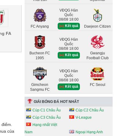
VĐQG Hàn
Quốc
08/08 18:00
Kết quả
FC Anyang
Daejeon Citizen
ng FA
VĐQG Hàn
Quốc
08/08 18:00
Bucheon FC
Gwangju
Kết quả
1995
Football Club
VĐQG Hàn
Quốc
08/08 18:00
Gimcheon
FC Seoul
Kết quả
Sangmu FC
GIẢI BÓNG ĐÁ HOT NHẤT
Cúp C1 Châu Âu
Cúp C2 Châu Âu
Cúp C3 Châu Âu
V-League
5 điểm.
Hạng nhất Việt
thua của
Nam
Ngoại Hạng Anh