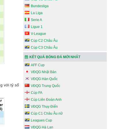
Bundesliga
La Liga
Serie A
Ligue 1
V-League
Cúp C2 Châu Âu
Cúp C3 Châu Âu
KẾT QUẢ BÓNG ĐÁ MỚI NHẤT
AFF Cup
VĐQG Nhật Bản
VĐQG Hàn Quốc
 với tỷ số
VĐQG Trung Quốc
Cúp FA
Cúp Liên Đoàn Anh
VĐQG Thụy Điển
Cúp C1 Châu Âu nữ
Leagues Cup
VĐQG Hà Lan