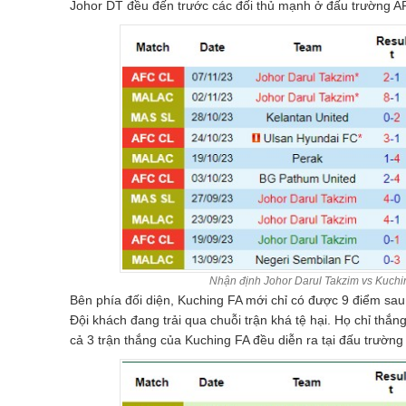
Johor DT đều đến trước các đối thủ mạnh ở đấu trường A
Nhận định Johor Darul Takzim vs Kuchi
Bên phía đối diện, Kuching FA mới chỉ có được 9 điểm sau 
Đội khách đang trải qua chuỗi trận khá tệ hại. Họ chỉ thắn
cả 3 trận thắng của Kuching FA đều diễn ra tại đấu trườn