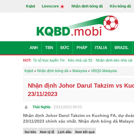
Kqbd
Livescore
Nhận định bóng đá
Kèo bóng đá
ANH
TBN
ĐỨC
PHÁP
ITALIA
BRAZIL
HOT:
Tỷ số trực tuyến 7m
Kèo nhà cái 55
Nhận định kèo nhà cái
Kqbd
»
Nhận định bóng đá
»
Malaysia
»
VĐQG Malaysia
Nhận định Johor Darul Takzim vs Ku
23/11/2023
Thái Nghĩa
- 23/11/2023 00:53
Nhận định Johor Darul Takzim vs Kuching FA, dự đoá
23/11/2023 chính xác nhất. Nhận định bóng đá Malays
Soi kèo
Xem tỷ lệ
Lịch đấu
Xem kết quả