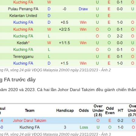
ng FA, vòng 24 giải VĐQG Malaysia 20h00 ngày 23/11/2023 - Ảnh 2
g FA trước đây
ăm 2020 và 2023. Cả hai lần Johor Darul Takzim đều giành chiến thắng
ng FA, vòng 24 giải VĐQG Malaysia 20h00 ngày 23/11/2023 - Ảnh 3