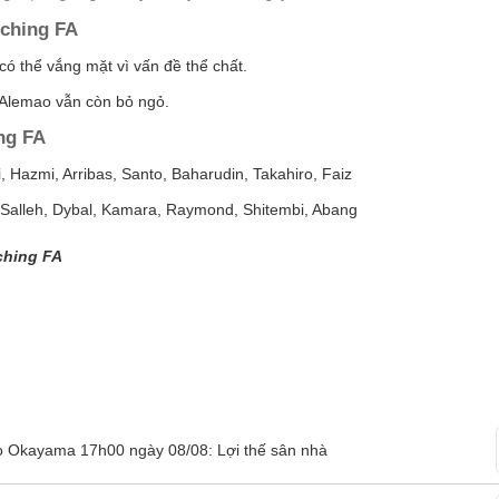
uching FA
có thể vắng mặt vì vấn đề thể chất.
 Alemao vẫn còn bỏ ngỏ.
ng FA
i, Hazmi, Arribas, Santo, Baharudin, Takahiro, Faiz
i, Salleh, Dybal, Kamara, Raymond, Shitembi, Abang
ching FA
o Okayama 17h00 ngày 08/08: Lợi thế sân nhà