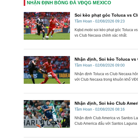
NHẬN ĐỊNH BÓNG ĐÁ VĐQG MEXICO
Soi kèo phạt góc Toluca vs C
Tầm Hoan - 02/08/2026 09:23
Kqbd.mobi soi kèo phạt góc Toluca vs
vs Club Necaxa chính xác nhất.
Nhận định, Soi kèo Toluca vs 
Tầm Hoan - 02/08/2026 09:00
Nhận định Toluca vs Club Necaxa hôm n
với Club Necaxa trong khuôn khổ VĐ
Nhận định, Soi kèo Club Amer
Tầm Hoan - 02/08/2026 08:16
Nhận định Club America vs Santos Lagu
Club America đấu với Santos Laguna