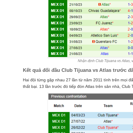
Nhận định Club Tijuana vs Atlas,
Kết quả đối đầu Club Tijuana vs Atlas trước đ
Hai đội từng gặp nhau 27 lần từ năm 2011 tính trên mọi đấu
thất bại. 13 lần trước đó tiếp đón Atlas trên sân nhà, Club