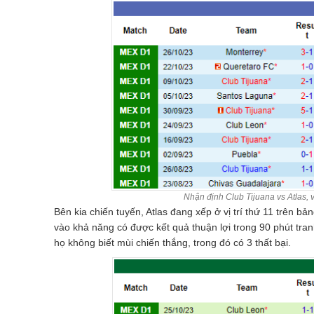
Nhận định Club Tijuana vs Atlas,
Bên kia chiến tuyến, Atlas đang xếp ở vị trí thứ 11 trên b
vào khả năng có được kết quả thuận lợi trong 90 phút tranh
họ không biết mùi chiến thắng, trong đó có 3 thất bại.