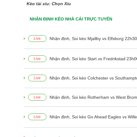
Kèo tài xỉu: Chọn Xỉu
NHẬN ĐỊNH KÈO NHÀ CÁI TRỰC TUYẾN
Nhận định, Soi kèo Mjallby vs Elfsborg 22h3
Live
Nhận định, Soi kèo Start vs Fredrikstad 23h
Live
Nhận định, Soi kèo Colchester vs Southampt
Live
Nhận định, Soi kèo Rotherham vs West Brom
Live
Nhận định, Soi kèo Go Ahead Eagles vs Wille
Live