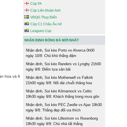
Cúp FA
Cúp Liên Đoàn Anh
VĐQG Thụy Điển
Cúp C1 Châu Âu nữ
Leagues Cup
NHẬN ĐỊNH BÓNG ĐÁ MỚI NHẤT
Nhận định, Soi kèo Porto vs Alverca 0h00
ngày 10/8: Chủ khó thắng đậm
Nhận định, Soi kèo Randers vs Lyngby 21h00
ngày 9/8: Điểm tựa sân bãi
rận hòa và 6
Nhận định, Soi kèo Motherwell vs Falkirk
21h00 ngày 9/8: Nối dài chuỗi thăng hoa
Nhận định, Soi kèo Kilmarnock vs Celtic
19h30 ngày 9/8: Khách thắng trong mưa gôn
Nhận định, Soi kèo PEC Zwolle vs Ajax 19h30
ngày 9/8: Thắng đẹp đối ưa thích
Nhận định, Soi kèo Lillestrom vs Rosenborg
19h30 ngày 9/8: Chủ nhà tất thắng