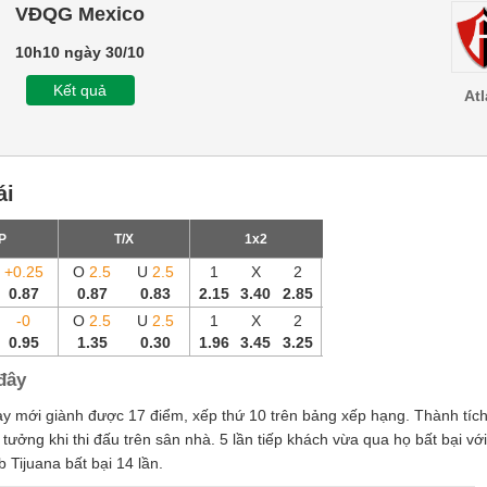
VĐQG Mexico
10h10 ngày 30/10
Kết quả
Atl
ái
P
T/X
1x2
+
0.25
O
2.5
U
2.5
1
X
2
0.87
0.87
0.83
2.15
3.40
2.85
-
0
O
2.5
U
2.5
1
X
2
0.95
1.35
0.30
1.96
3.45
3.25
đây
ày mới giành được 17 điểm, xếp thứ 10 trên bảng xếp hạng. Thành tíc
ưởng khi thi đấu trên sân nhà. 5 lần tiếp khách vừa qua họ bất bại với
 Tijuana bất bại 14 lần.