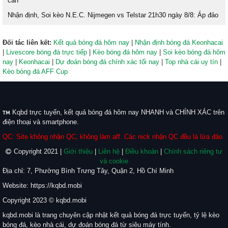
cân
Nhận định, Soi kèo N.E.C. Nijmegen vs Telstar 21h30 ngày 8/8: Áp đảo
Đối tác liên kết:
Kết quả bóng đá hôm nay
|
Nhận định bóng đá Keonhacai
|
Livescore bóng đá trực tiếp
|
Kèo bóng đá hôm nay
|
Soi kèo bóng đá hôm
nay
|
Keonhacai
|
Dự đoán bóng đá chính xác tối nay
|
Top nhà cái uy tín
|
Kèo bóng đá AFF Cup
Kqbd trực tuyến, kết quả bóng đá hôm nay NHANH và CHÍNH XÁC trên
điện thoại và smartphone.
QC: Site không nhận QC, không làm aff. Các nick nhận QC đều là lừa đảo
Copyright 2021 |
Giới thiệu
|
Liên hệ
|
Điều khoản
|
Chính sách riêng tư
và cookie
Địa chỉ: 7, Phường Bình Trưng Tây, Quận 2, Hồ Chí Minh
Website: https://kqbd.mobi
Copyright 2023 © kqbd.mobi
kqbd.mobi là trang chuyên cập nhật kết quả bóng đá trực tuyến, tỷ lệ kèo
bóng đá, kèo nhà cái, dự đoán bóng đá từ siêu máy tính.