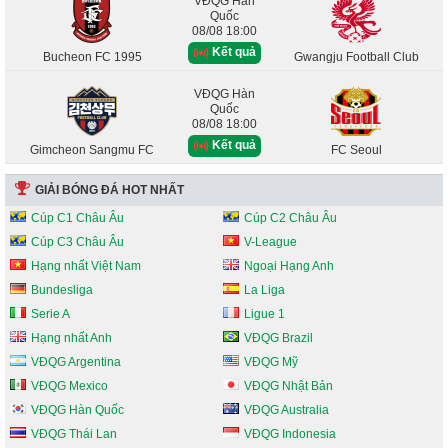
VĐQG Hàn
Quốc
08/08 18:00
Kết quả
Bucheon FC 1995
Gwangju Football Club
VĐQG Hàn
Quốc
08/08 18:00
Kết quả
Gimcheon Sangmu FC
FC Seoul
GIẢI BÓNG ĐÁ HOT NHẤT
Cúp C1 Châu Âu
Cúp C2 Châu Âu
Cúp C3 Châu Âu
V-League
Hạng nhất Việt Nam
Ngoại Hạng Anh
Bundesliga
La Liga
Serie A
Ligue 1
Hạng nhất Anh
VĐQG Brazil
VĐQG Argentina
VĐQG Mỹ
VĐQG Mexico
VĐQG Nhật Bản
VĐQG Hàn Quốc
VĐQG Australia
VĐQG Thái Lan
VĐQG Indonesia