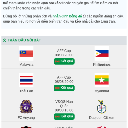
thể tham khảo các nhận định
soi kèo
từ các chuyên gia để tìm kiếm cơ hội
chiến thắng trong các trận đấu.
Đừng bỏ lỡ những phân tích và
nhận định bóng đá
từ các nguồn đáng tin cậy,
giúp bạn hiểu rõ hơn về diễn biến trận đấu và
kèo nhà cái
cho từng trận.
TRẬN ĐẤU NỔI BẬT
AFF Cup
08/08 20:00
Kết quả
Malaysia
Philippines
AFF Cup
08/08 20:00
Kết quả
Thái Lan
Myanmar
VĐQG Hàn
Quốc
08/08 18:00
Kết quả
FC Anyang
Daejeon Citizen