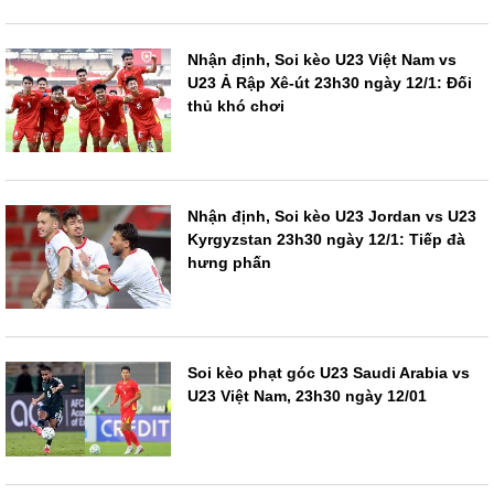
Nhận định, Soi kèo U23 Việt Nam vs
U23 Ả Rập Xê-út 23h30 ngày 12/1: Đối
thủ khó chơi
Nhận định, Soi kèo U23 Jordan vs U23
Kyrgyzstan 23h30 ngày 12/1: Tiếp đà
hưng phấn
Soi kèo phạt góc U23 Saudi Arabia vs
U23 Việt Nam, 23h30 ngày 12/01