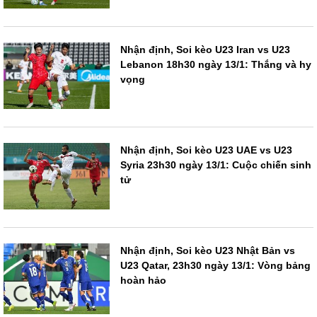
Nhận định, Soi kèo U23 Iran vs U23
Lebanon 18h30 ngày 13/1: Thắng và hy
vọng
Nhận định, Soi kèo U23 UAE vs U23
Syria 23h30 ngày 13/1: Cuộc chiến sinh
tử
Nhận định, Soi kèo U23 Nhật Bản vs
U23 Qatar, 23h30 ngày 13/1: Vòng bảng
hoàn hảo