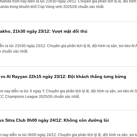
hda hôm nay diễn ra lúc 22h30 ngày 24/12. Chuyên gia phân tích tỷ lệ, đội hình 
ahda trong khuôn khổ Cúp Vùng vịnh 2025/26 chuẩn xác nhất.
Zakho, 21h30 ngày 23/12: Vượt mặt đối thủ
 ra lúc 21h30 ngày 23/12. Chuyên gia phân tích tỷ lệ, đội hình ra sân, soi kèo Al 
 chuẩn xác nhất.
 vs Al Rayyan 22h15 ngày 23/12: Đội khách thắng tưng bừng
nay diễn ra lúc X ngày Y. Chuyên gia phân tích tỷ lệ, đội hình ra sân, soi kèo Al
 GCC Champions League 2025/26 chuẩn xác nhất.
 vs Sitra Club 0h00 ngày 24/12: Không còn đường lùi
 nay diễn ra lúc 0h00 ngày 24/12. Chuyên gia phân tích tỷ lệ, đội hình ra sân, soi 