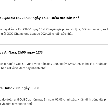
Al-Qadsia SC 23h00 ngày 15/4: Điểm tựa sân nhà
nay diễn ra lúc 23h00 ngày 15/4. Chuyên gia phân tích tỷ lệ, đội hình ra sân, so
hổ giải GCC Champions League 2024/25 chuẩn xác nhất.
vs Al-Nasr, 2h00 ngày 12/3
Nasr, dự đoán Cúp C1 vùng Vịnh hôm nay 2h00 ngày 12/3/2025 chính xác. Nhận đị
g bán kết tối và đêm nay nhanh nhất.
 vs Duhok, 3h ngày 06/03
k, dự đoán giải Gulf Cup hôm nay 3h ngày 06/03 chính xác. Nhận định bóng đá, phân
ối và đêm nay nhanh nhất.