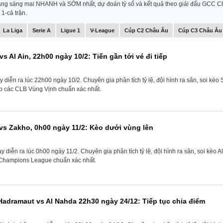
ạng sáng mai NHANH và SỚM nhất, dự đoán tỷ số và kết quả theo giải đấu GCC 
1-cả trận.
La Liga
Serie A
Ligue 1
V-League
Cúp C2 Châu Âu
Cúp C3 Châu Âu
vs Al Ain, 22h00 ngày 10/2: Tiến gần tới vé đi tiếp
 diễn ra lúc 22h00 ngày 10/2. Chuyên gia phân tích tỷ lệ, đội hình ra sân, soi kèo 
cúp các CLB Vùng Vịnh chuẩn xác nhất.
 vs Zakho, 0h00 ngày 11/2: Kèo dưới vùng lên
diễn ra lúc 0h00 ngày 11/2. Chuyên gia phân tích tỷ lệ, đội hình ra sân, soi kèo 
 Champions League chuẩn xác nhất.
adramaut vs Al Nahda 22h30 ngày 24/12: Tiếp tục chia điểm