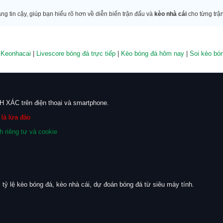
g tin cậy, giúp bạn hiểu rõ hơn về diễn biến trận đấu và
kèo nhà cái
cho từng trận
 Keonhacai
|
Livescore bóng đá trực tiếp
|
Kèo bóng đá hôm nay
|
Soi kèo bó
 XÁC trên điện thoại và smartphone.
là lừa đảo
h riêng tư và cookie
 tỷ lệ kèo bóng đá, kèo nhà cái, dự đoán bóng đá từ siêu máy tính.