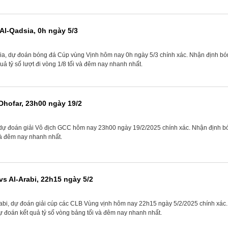
 Al-Qadsia, 0h ngày 5/3
dsia, dự đoán bóng đá Cúp vùng Vịnh hôm nay 0h ngày 5/3 chính xác. Nhận định bó
quả tỷ số lượt đi vòng 1/8 tối và đêm nay nhanh nhất.
Dhofar, 23h00 ngày 19/2
 dự đoán giải Vô địch GCC hôm nay 23h00 ngày 19/2/2025 chính xác. Nhận định 
và đêm nay nhanh nhất.
vs Al-Arabi, 22h15 ngày 5/2
rabi, dự đoán giải cúp các CLB Vùng vịnh hôm nay 22h15 ngày 5/2/2025 chính xác
dự đoán kết quả tỷ số vòng bảng tối và đêm nay nhanh nhất.