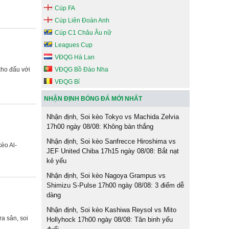
Cúp FA
Cúp Liên Đoàn Anh
Cúp C1 Châu Âu nữ
Leagues Cup
VĐQG Hà Lan
kho đấu với
VĐQG Bồ Đào Nha
VĐQG Bỉ
NHẬN ĐỊNH BÓNG ĐÁ MỚI NHẤT
Nhận định, Soi kèo Tokyo vs Machida Zelvia
17h00 ngày 08/08: Không bàn thắng
Nhận định, Soi kèo Sanfrecce Hiroshima vs
kèo Al-
JEF United Chiba 17h15 ngày 08/08: Bắt nạt
kẻ yếu
Nhận định, Soi kèo Nagoya Grampus vs
Shimizu S-Pulse 17h00 ngày 08/08: 3 điểm dễ
dàng
Nhận định, Soi kèo Kashiwa Reysol vs Mito
a sân, soi
Hollyhock 17h00 ngày 08/08: Tân binh yếu