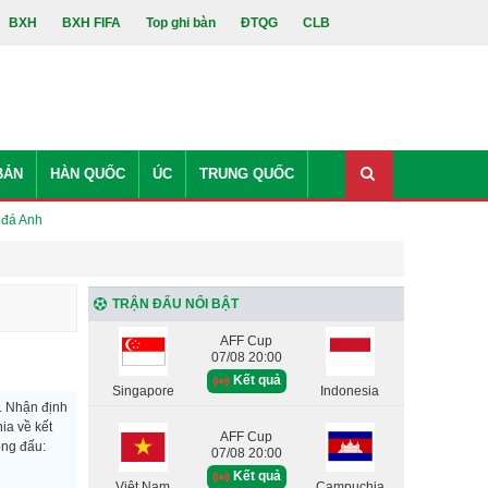
BXH
BXH FIFA
Top ghi bàn
ĐTQG
CLB
BẢN
HÀN QUỐC
ÚC
TRUNG QUỐC
 đá Anh
TRẬN ĐẤU NỔI BẬT
AFF Cup
07/08 20:00
Kết quả
Singapore
Indonesia
. Nhận định
ia về kết
AFF Cup
òng đấu:
07/08 20:00
Kết quả
Việt Nam
Campuchia