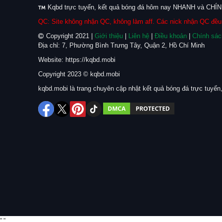
Kqbd trực tuyến, kết quả bóng đá hôm nay NHANH và CHÍNH
QC: Site không nhận QC, không làm aff. Các nick nhận QC đều 
Copyright 2021 |
Giới thiệu
|
Liên hệ
|
Điều khoản
|
Chính sác
Địa chỉ: 7, Phường Bình Trưng Tây, Quận 2, Hồ Chí Minh
Website: https://kqbd.mobi
Copyright 2023 © kqbd.mobi
kqbd.mobi là trang chuyên cập nhật kết quả bóng đá trực tuyến,
"
"