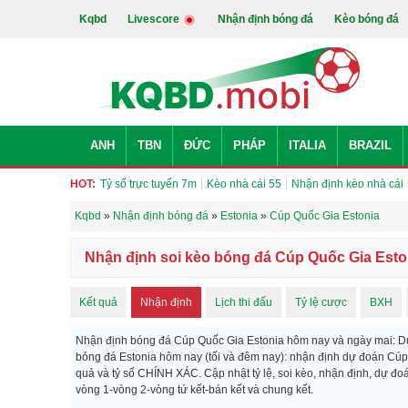
Kqbd
Livescore
Nhận định bóng đá
Kèo bóng đá
ANH
TBN
ĐỨC
PHÁP
ITALIA
BRAZIL
HOT:
Tỷ số trực tuyến 7m
Kèo nhà cái 55
Nhận định kèo nhà cái
Kqbd
»
Nhận định bóng đá
»
Estonia
»
Cúp Quốc Gia Estonia
Nhận định soi kèo bóng đá Cúp Quốc Gia Esto
Kết quả
Nhận định
Lịch thi đấu
Tỷ lệ cược
BXH
Nhận định bóng đá Cúp Quốc Gia Estonia hôm nay và ngày mai: Dự 
bóng đá Estonia hôm nay (tối và đêm nay): nhận định dự đoán Cúp
quả và tỷ số CHÍNH XÁC. Cập nhật tỷ lệ, soi kèo, nhận định, dự đo
vòng 1-vòng 2-vòng tứ kết-bán kết và chung kết.