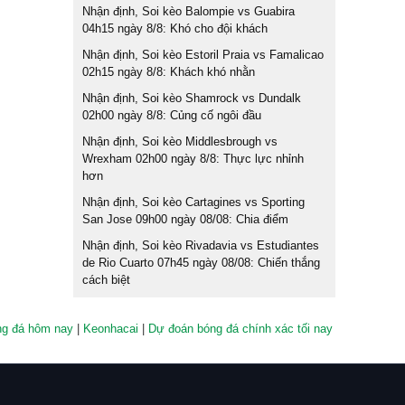
Nhận định, Soi kèo Balompie vs Guabira
04h15 ngày 8/8: Khó cho đội khách
Nhận định, Soi kèo Estoril Praia vs Famalicao
02h15 ngày 8/8: Khách khó nhằn
Nhận định, Soi kèo Shamrock vs Dundalk
02h00 ngày 8/8: Củng cố ngôi đầu
Nhận định, Soi kèo Middlesbrough vs
Wrexham 02h00 ngày 8/8: Thực lực nhỉnh
hơn
Nhận định, Soi kèo Cartagines vs Sporting
San Jose 09h00 ngày 08/08: Chia điểm
Nhận định, Soi kèo Rivadavia vs Estudiantes
de Rio Cuarto 07h45 ngày 08/08: Chiến thắng
cách biệt
ng đá hôm nay
|
Keonhacai
|
Dự đoán bóng đá chính xác tối nay