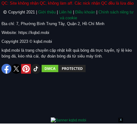
QC: Site không nhận QC, không làm aff. Các nick nhận QC đều là lừa đảo
Copyright 2021 |
Giới thiệu
|
Liên hệ
|
Điều khoản
|
Chính sách riêng tư
và cookie
Địa chỉ: 7, Phường Bình Trưng Tây, Quận 2, Hồ Chí Minh
Website: https://kqbd.mobi
Copyright 2023 © kqbd.mobi
kqbd.mobi là trang chuyên cập nhật kết quả bóng đá trực tuyến, tỷ lệ kèo
bóng đá, kèo nhà cái, dự đoán bóng đá từ siêu máy tính.
x