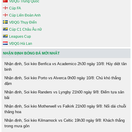
VĐQG Trung Quốc
Cúp FA
Cúp Liên Đoàn Anh
VĐQG Thụy Điển
Cúp C1 Châu Âu nữ
Leagues Cup
VĐQG Hà Lan
NHẬN ĐỊNH BÓNG ĐÁ MỚI NHẤT
Nhận định, Soi kèo Benfica vs Academico 2h30 ngày 10/8: Hủy diệt tân
binh
Nhận định, Soi kèo Porto vs Alverca 0h00 ngày 10/8: Chủ khó thắng
đậm
Nhận định, Soi kèo Randers vs Lyngby 21h00 ngày 9/8: Điểm tựa sân
bãi
Nhận định, Soi kèo Motherwell vs Falkirk 21h00 ngày 9/8: Nối dài chuỗi
thăng hoa
Nhận định, Soi kèo Kilmarnock vs Celtic 19h30 ngày 9/8: Khách thắng
trong mưa gôn