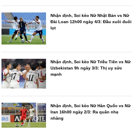
Nhận định, Soi kèo Nữ Nhật Bản vs Nữ
Đài Loan 12h00 ngày 4/3: Đầu xuôi đuôi
lọt
Nhận định, Soi kèo Nữ Triều Tiên vs Nữ
Uzbekistan 9h ngày 3/3: Thị uy sức
mạnh
Nhận định, Soi kèo Nữ Hàn Quốc vs Nữ
Iran 16h00 ngày 2/3: Ra quân nhẹ
nhàng