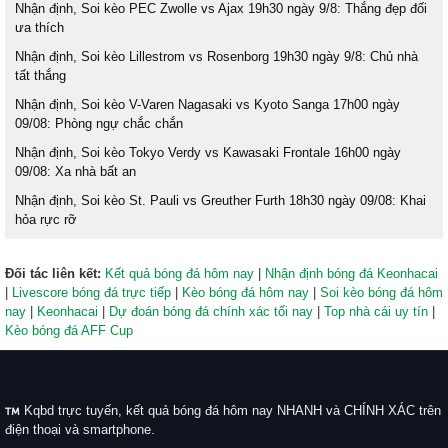
Nhận định, Soi kèo PEC Zwolle vs Ajax 19h30 ngày 9/8: Thắng đẹp đối
ưa thích
Nhận định, Soi kèo Lillestrom vs Rosenborg 19h30 ngày 9/8: Chủ nhà
tất thắng
Nhận định, Soi kèo V-Varen Nagasaki vs Kyoto Sanga 17h00 ngày
09/08: Phòng ngự chắc chắn
Nhận định, Soi kèo Tokyo Verdy vs Kawasaki Frontale 16h00 ngày
09/08: Xa nhà bất an
Nhận định, Soi kèo St. Pauli vs Greuther Furth 18h30 ngày 09/08: Khai
hỏa rực rỡ
Đối tác liên kết:
Kết quả bóng đá hôm nay
|
Nhận định bóng đá Keonhacai
|
Livescore bóng đá trực tiếp
|
Kèo bóng đá hôm nay
|
Soi kèo bóng đá hôm
nay
|
Keonhacai
|
Dự đoán bóng đá chính xác tối nay
|
Top nhà cái uy tín
|
Kèo bóng đá AFF Cup
Kqbd trực tuyến, kết quả bóng đá hôm nay NHANH và CHÍNH XÁC trên
điện thoại và smartphone.