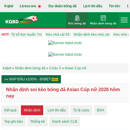
Kqbd
Livescore
Dự đoán bóng đá
Lịch thi đấu
Tin tức
L
Kèo bóng đá
Nhận định bóng đá
HOT:
Tỷ số trực tuyến 7m
Kèo nhà cái 55
Nhận định kèo nhà cái
Kèo nhà c
Kqbd
»
Nhận định bóng đá
»
Châu Á
»
Asian Cúp nữ
»» NẠP ĐẦU x100% - 8XBET
Nhận định soi kèo bóng đá Asian Cúp nữ 2026 hôm
nay
Kết quả
Nhận định
Lịch thi đấu
Tỷ lệ cược
BXH
Top ghi bàn
Thống kê
Danh sách CLB