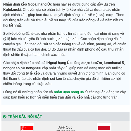
Nhận định kèo
Ngoại hạng Úc
hôm nay sẽ được cung cấp đầy đủ trên
Kqbd.mobi
. Chuyên gia sẽ phân tích tỷ lệ
kèo nhà cái
và đưa ra các nhận
định chính xác, giúp bạn đưa ra quyết định sáng suốt về việc đặt cược. Theo
dõi từng trận đấu và tìm hiểu về sự thay đổi của
kèo bóng đá
để nắm bắt cơ
hội tốt nhất.
Soi kèo bóng đá
từ các nhà phân tích uy tín sẽ mang đến cái nhìn rõ ràng về
tỷ lệ kèo
và các yếu tố ảnh hưởng đến trận đấu. Các nhận định bóng đá từ
chuyên gia luôn theo dõi sát sao các thông tin về đội hình, phong độ, và chiến
thuật thi đấu của cả hai đội, từ đó đưa ra
nhận định phong độ cầu thủ, nhận
định chiến thuật
nhanh chính xác nhất.
Các
nhận định kèo nhà cái
Ngoại hạng Úc
cũng được
keo7m
,
keonhacai 5
,
bongdaso
, và
bongdalu
cập nhật đầy đủ, giúp bạn dễ dàng theo dõi những
thay đổi trong
tỷ lệ kèo
và đưa ra những quyết định thông minh. Bạn cũng có
thể tham khảo các nhận định
soi kèo
từ các chuyên gia để tìm kiếm cơ hội
chiến thắng trong các trận đấu.
Đừng bỏ lỡ những phân tích và
nhận định bóng đá
từ các nguồn đáng tin cậy,
giúp bạn hiểu rõ hơn về diễn biến trận đấu và
kèo nhà cái
cho từng trận.
TRẬN ĐẤU NỔI BẬT
AFF Cup