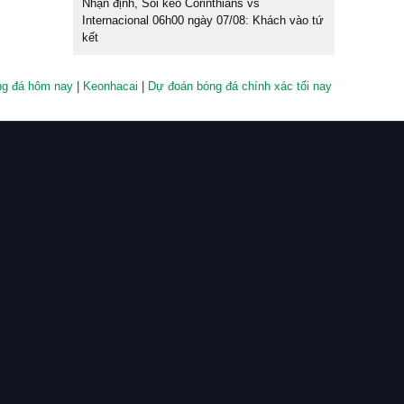
Nhận định, Soi kèo Corinthians vs
Internacional 06h00 ngày 07/08: Khách vào tứ
kết
ng đá hôm nay
|
Keonhacai
|
Dự đoán bóng đá chính xác tối nay