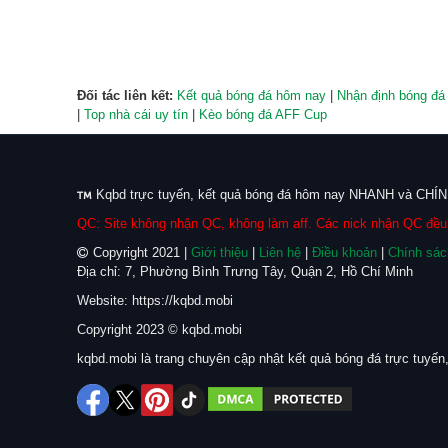
Đối tác liên kết:
Kết quả bóng đá hôm nay
|
Nhận định bóng đá
|
Top nhà cái uy tín
|
Kèo bóng đá AFF Cup
Kqbd trực tuyến, kết quả bóng đá hôm nay NHANH và CHÍNH
QC: Site không nhận QC, không làm aff. Các nick nhận QC đều 
Copyright 2021 |
Giới thiệu
|
Liên hệ
|
Điều khoản
|
Chính sác
Địa chỉ: 7, Phường Bình Trưng Tây, Quận 2, Hồ Chí Minh
Website: https://kqbd.mobi
Copyright 2023 © kqbd.mobi
kqbd.mobi là trang chuyên cập nhật kết quả bóng đá trực tuyến,