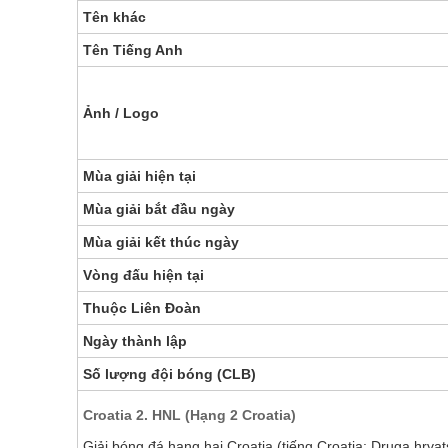
Tên khác
Tên Tiếng Anh
Ảnh / Logo
Mùa giải hiện tại
Mùa giải bắt đầu ngày
Mùa giải kết thúc ngày
Vòng đấu hiện tại
Thuộc Liên Đoàn
Ngày thành lập
Số lượng đội bóng (CLB)
Croatia 2. HNL (Hạng 2 Croatia)
Giải bóng đá hạng hai Croatia (tiếng Croatia: Druga hrv