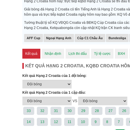
Hạng 2 Croatia hom nay: trực tiếp kqbd Hạng 2 Croatia sẽ thi đấu t
Giải bóng đá Hạng 2 Croatia có tên Tiếng Anh là Hạng 2 Croatia và
hôm qua và trực tiếp kqbd Croatia ngày hôm nay bao gồm: KQ Vô đ
Tường thuật tỷ số KQ VĐQG Croatia và BĐKQ Cúp Croatia của các tr
Hạng 2 Croatia, Ketquabongda còn cập nhật KQ trận CK tranh siêu cú
AFF Cup
Ngoại Hạng Anh
Cúp C1 Châu Âu
Bundesliga
Kết quả
Nhận định
Lịch thi đấu
Tỷ lệ cược
BXH
KẾT QUẢ HẠNG 2 CROATIA, KQBD CROATIA HÔM N
Kết quả Hạng 2 Croatia của 1 đội bóng:
Kết quả Hạng 2 Croatia của 1 cặp đấu:
VS
33
32
31
30
29
28
27
26
14
13
12
11
10
9
8
7