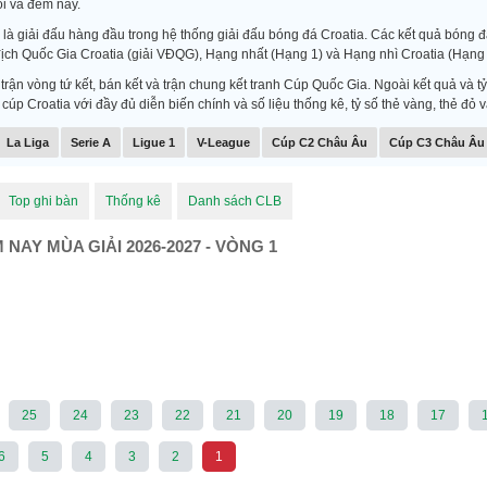
ối và đêm nay.
 là giải đấu hàng đầu trong hệ thống giải đấu bóng đá Croatia. Các kết quả bóng đ
ịch Quốc Gia Croatia (giải VĐQG), Hạng nhất (Hạng 1) và Hạng nhì Croatia (Hạng 
ận vòng tứ kết, bán kết và trận chung kết tranh Cúp Quốc Gia. Ngoài kết quả và t
p Croatia với đầy đủ diễn biến chính và số liệu thống kê, tỷ số thẻ vàng, thẻ đỏ v
La Liga
Serie A
Ligue 1
V-League
Cúp C2 Châu Âu
Cúp C3 Châu Âu
Top ghi bàn
Thống kê
Danh sách CLB
AY MÙA GIẢI 2026-2027 - VÒNG 1
25
24
23
22
21
20
19
18
17
6
5
4
3
2
1