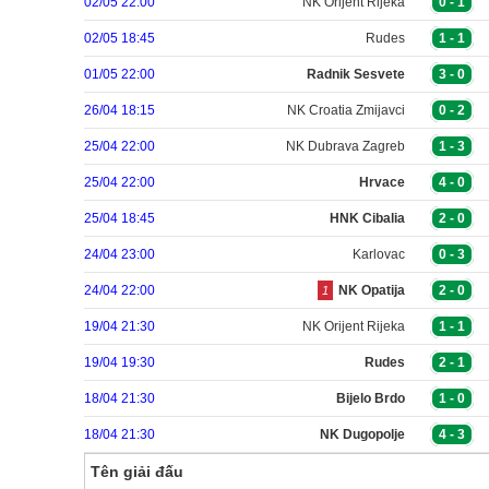
02/05 22:00
NK Orijent Rijeka
0
-
1
02/05 18:45
Rudes
1
-
1
01/05 22:00
Radnik Sesvete
3
-
0
26/04 18:15
NK Croatia Zmijavci
0
-
2
25/04 22:00
NK Dubrava Zagreb
1
-
3
25/04 22:00
Hrvace
4
-
0
25/04 18:45
HNK Cibalia
2
-
0
24/04 23:00
Karlovac
0
-
3
24/04 22:00
NK Opatija
2
-
0
1
19/04 21:30
NK Orijent Rijeka
1
-
1
19/04 19:30
Rudes
2
-
1
18/04 21:30
Bijelo Brdo
1
-
0
18/04 21:30
NK Dugopolje
4
-
3
Tên giải đấu