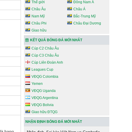
Thế giới
Đông Nam Á
Châu Âu
Châu Á
Nam Mỹ
Bắc-Trung Mỹ
Châu Phi
Châu Đại Dương
Giao hữu
KẾT QUẢ BÓNG ĐÁ MỚI NHẤT
Cúp C2 Châu Âu
Cúp C3 Châu Âu
Cúp Liên Đoàn Anh
Leagues Cup
VĐQG Colombia
Yemen
VĐQG Uganda
VĐQG Argentina
VĐQG Bolivia
Giao hữu ĐTQG
NHẬN ĐỊNH BÓNG ĐÁ MỚI NHẤT
 là hạng