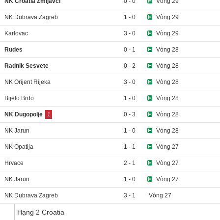
NK Croatia Zmijavci
0
-
0
Vòng 29
NK Dubrava Zagreb
1
-
0
Vòng 29
Karlovac
3
-
0
Vòng 29
Rudes
0
-
1
Vòng 28
Radnik Sesvete
0
-
2
Vòng 28
NK Orijent Rijeka
3
-
0
Vòng 28
Bijelo Brdo
1
-
0
Vòng 28
NK Dugopolje
0
-
3
Vòng 28
1
NK Jarun
1
-
0
Vòng 28
NK Opatija
1
-
1
Vòng 27
Hrvace
2
-
1
Vòng 27
NK Jarun
1
-
0
Vòng 27
NK Dubrava Zagreb
3
-
1
Vòng 27
Hạng 2 Croatia