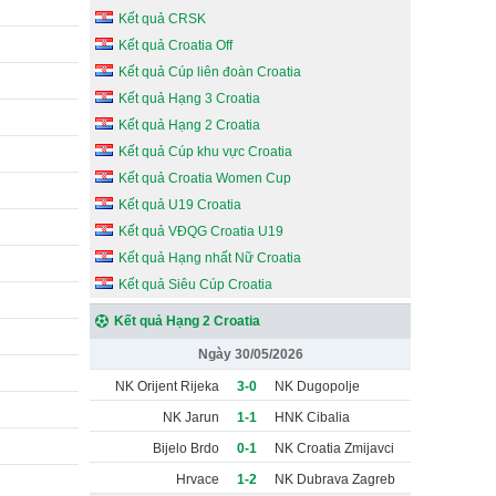
Kết quả CRSK
Kết quả Croatia Off
Kết quả Cúp liên đoàn Croatia
Kết quả Hạng 3 Croatia
Kết quả Hạng 2 Croatia
Kết quả Cúp khu vực Croatia
Kết quả Croatia Women Cup
Kết quả U19 Croatia
Kết quả VĐQG Croatia U19
Kết quả Hạng nhất Nữ Croatia
Kết quả Siêu Cúp Croatia
Kết quả Hạng 2 Croatia
Ngày 30/05/2026
NK Orijent Rijeka
3-0
NK Dugopolje
NK Jarun
1-1
HNK Cibalia
Bijelo Brdo
0-1
NK Croatia Zmijavci
Hrvace
1-2
NK Dubrava Zagreb