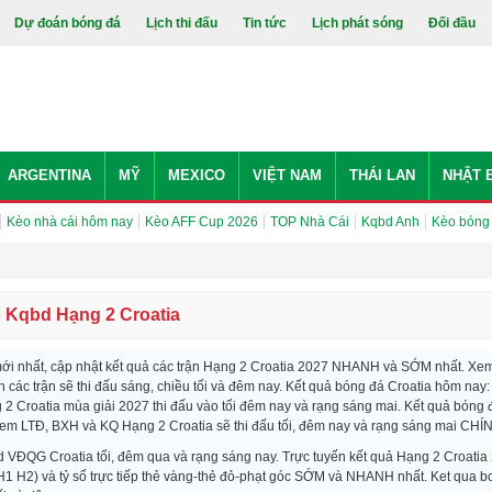
Dự đoán bóng đá
Lịch thi đấu
Tin tức
Lịch phát sóng
Đối đầu
ARGENTINA
MỸ
MEXICO
VIỆT NAM
THÁI LAN
NHẬT 
Kèo nhà cái hôm nay
Kèo AFF Cup 2026
TOP Nhà Cái
Kqbd Anh
Kèo bóng
ố Kqbd Hạng 2 Croatia
mới nhất, cập nhật kết quả các trận Hạng 2 Croatia 2027 NHANH và SỚM nhất. Xem
 các trận sẽ thi đấu sáng, chiều tối và đêm nay. Kết quả bóng đá Croatia hôm nay
ng 2 Croatia mùa giải 2027 thi đấu vào tối đêm nay và rạng sáng mai. Kết quả bóng 
em LTĐ, BXH và KQ Hạng 2 Croatia sẽ thi đấu tối, đêm nay và rạng sáng mai CH
 VĐQG Croatia tối, đêm qua và rạng sáng nay. Trực tuyến kết quả Hạng 2 Croatia 
1 H2) và tỷ số trực tiếp thẻ vàng-thẻ đỏ-phạt góc SỚM và NHANH nhất. Ket qua b