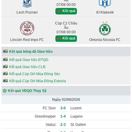
Âu
07/08 00:00
Kết quả
Lech Poznan
KI Klaksvik
Cúp C2 Châu
Âu
07/08 00:00
Kết quả
Lincoln Red Imps FC
Omonia Nicosia FC
Kết quả bóng đá Giao hữu
Kết quả Giao hữu ĐTQG
Kết quả Giao hữu CLB
Kết quả Cúp GH Mùa Đông Séc
Kết quả Cúp GH Mùa Đông Estonia
Kết quả VĐQG Thụy Sỹ
Ngày 02/08/2026
FC Sion
3-0
Luzern
Grasshopper
1-4
Lugano
Vaduz
2-3
St. Gallen