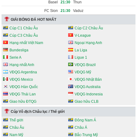
Basel
21:30
Thun
FC Sion
21:30
Vaduz
GIẢI BÓNG ĐÁ HOT NHẤT
Cúp C1 Châu Âu
Cúp C2 Châu Âu
Cúp C3 Châu Âu
V-League
Hạng nhất Việt Nam
Ngoại Hạng Anh
Bundesliga
La Liga
Serie A
Ligue 1
Hạng nhất Anh
VĐQG Brazil
VĐQG Argentina
VĐQG Mỹ
VĐQG Mexico
VĐQG Nhật Bản
VĐQG Hàn Quốc
VĐQG Australia
VĐQG Thái Lan
VĐQG Indonesia
Giao hữu ĐTQG
Giao hữu CLB
Cúp Vô địch Châu lục / Thế giới
Thế giới
Đông Nam Á
Châu Âu
Châu Á
Nam Mỹ
Bắc-Trung Mỹ