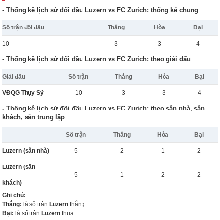
- Thống kê lịch sử đối đầu Luzern vs FC Zurich: thống kê chung
Số trận đối đầu
Thắng
Hòa
Bại
10
3
3
4
- Thống kê lịch sử đối đầu Luzern vs FC Zurich: theo giải đấu
Giải đấu
Số trận
Thắng
Hòa
Bại
VĐQG Thụy Sỹ
10
3
3
4
- Thống kê lịch sử đối đầu Luzern vs FC Zurich: theo sân nhà, sân
khách, sân trung lập
Số trận
Thắng
Hòa
Bại
Luzern (sân nhà)
5
2
1
2
Luzern (sân
5
1
2
2
khách)
Ghi chú:
Thắng:
là số trận
Luzern
thắng
Bại:
là số trận
Luzern
thua