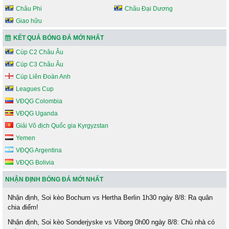
Châu Phi
Châu Đại Dương
Giao hữu
KẾT QUẢ BÓNG ĐÁ MỚI NHẤT
Cúp C2 Châu Âu
Cúp C3 Châu Âu
Cúp Liên Đoàn Anh
Leagues Cup
VĐQG Colombia
VĐQG Uganda
Giải Vô địch Quốc gia Kyrgyzstan
Yemen
VĐQG Argentina
VĐQG Bolivia
NHẬN ĐỊNH BÓNG ĐÁ MỚI NHẤT
Nhận định, Soi kèo Bochum vs Hertha Berlin 1h30 ngày 8/8: Ra quân
chia điểm!
Nhận định, Soi kèo Sonderjyske vs Viborg 0h00 ngày 8/8: Chủ nhà có