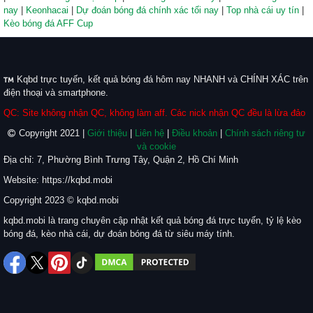
nay
|
Keonhacai
|
Dự đoán bóng đá chính xác tối nay
|
Top nhà cái uy tín
|
Kèo bóng đá AFF Cup
Kqbd trực tuyến, kết quả bóng đá hôm nay NHANH và CHÍNH XÁC trên
điện thoại và smartphone.
QC: Site không nhận QC, không làm aff. Các nick nhận QC đều là lừa đảo
Copyright 2021 |
Giới thiệu
|
Liên hệ
|
Điều khoản
|
Chính sách riêng tư
và cookie
Địa chỉ: 7, Phường Bình Trưng Tây, Quận 2, Hồ Chí Minh
Website: https://kqbd.mobi
Copyright 2023 © kqbd.mobi
kqbd.mobi là trang chuyên cập nhật kết quả bóng đá trực tuyến, tỷ lệ kèo
bóng đá, kèo nhà cái, dự đoán bóng đá từ siêu máy tính.