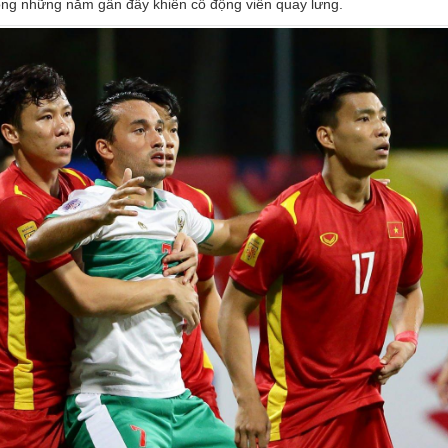
 trong những năm gần đây khiến cổ động viên quay lưng.