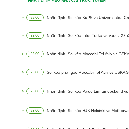
NHẬN ĐỊNH KÈO NHÀ CÁI TRỰC TUYẾN
Nhận định, Soi kèo KuPS vs Universitatea Cr
22:00
Nhận định, Soi kèo Inter Turku vs Vaduz 22
22:00
Nhận định, Soi kèo Maccabi Tel Aviv vs CSKA
23:00
Soi kèo phạt góc Maccabi Tel Aviv vs CSKA S
23:00
Nhận định, Soi kèo Paide Linnameeskond vs
23:00
Nhận định, Soi kèo HJK Helsinki vs Motherw
23:00