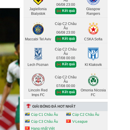
Âu
06/08 23:00
Jagiellonia
Glasgow
Kết quả
Bialystok
Rangers
Cúp C2 Châu
Âu
06/08 23:00
Kết quả
Maccabi Tel Aviv
CSKA Sofia
Cúp C2 Châu
Âu
07/08 00:00
Kết quả
Lech Poznan
KI Klaksvik
Cúp C2 Châu
Âu
07/08 00:00
Lincoln Red
Omonia Nicosia
Kết quả
Imps FC
FC
GIẢI BÓNG ĐÁ HOT NHẤT
Cúp C1 Châu Âu
Cúp C2 Châu Âu
Cúp C3 Châu Âu
V-League
Hạng nhất Việt