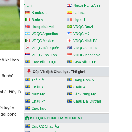
Nam
Ngoại Hạng Anh
Bundesliga
La Liga
Serie A
Ligue 1
Hạng nhất Anh
VĐQG Brazil
VĐQG Argentina
VĐQG Mỹ
VĐQG Mexico
VĐQG Nhật Bản
VĐQG Hàn Quốc
VĐQG Australia
VĐQG Thái Lan
VĐQG Indonesia
cả khi ban
Giao hữu ĐTQG
Giao hữu CLB
Cúp Vô địch Châu lục / Thế giới
đắt nhất
Thế giới
Đông Nam Á
Châu Âu
Châu Á
nhà. Đây là
Nam Mỹ
Bắc-Trung Mỹ
Châu Phi
Châu Đại Dương
ới tuyển
Giao hữu
 đội bóng
KẾT QUẢ BÓNG ĐÁ MỚI NHẤT
Cúp C2 Châu Âu