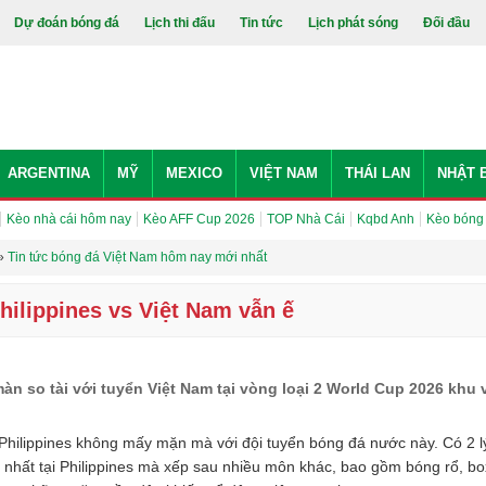
Dự đoán bóng đá
Lịch thi đấu
Tin tức
Lịch phát sóng
Đối đầu
ARGENTINA
MỸ
MEXICO
VIỆT NAM
THÁI LAN
NHẬT 
Kèo nhà cái hôm nay
Kèo AFF Cup 2026
TOP Nhà Cái
Kqbd Anh
Kèo bóng
»
Tin tức bóng đá Việt Nam hôm nay mới nhất
hilippines vs Việt Nam vẫn ế
 so tài với tuyển Việt Nam tại vòng loại 2 World Cup 2026 khu
 Philippines không mấy mặn mà với đội tuyển bóng đá nước này. Có 2 l
 nhất tại Philippines mà xếp sau nhiều môn khác, bao gồm bóng rổ, bo