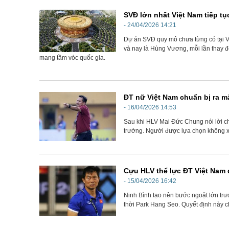
SVĐ lớn nhất Việt Nam tiếp tụ
- 24/04/2026 14:21
Dự án SVĐ quy mô chưa từng có tại Vi
và nay là Hùng Vương, mỗi lần thay đ
mang tầm vóc quốc gia.
ĐT nữ Việt Nam chuẩn bị ra m
- 16/04/2026 14:53
Sau khi HLV Mai Đức Chung nói lời c
trưởng. Người được lựa chọn không xa
Cựu HLV thể lực ĐT Việt Nam 
- 15/04/2026 16:42
Ninh Bình tạo nên bước ngoặt lớn trư
thời Park Hang Seo. Quyết định này c