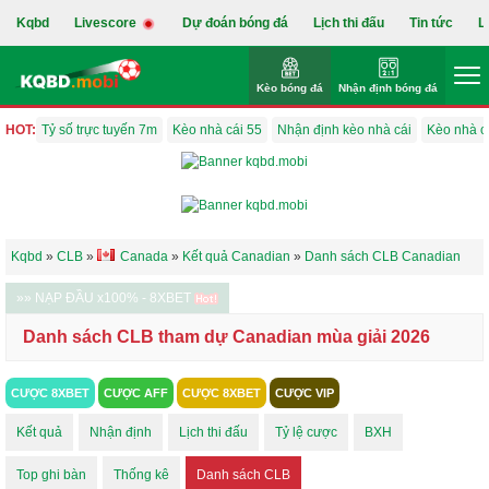
Kqbd
Livescore
Dự đoán bóng đá
Lịch thi đấu
Tin tức
L
Kèo bóng đá
Nhận định bóng đá
HOT:
Tỷ số trực tuyến 7m
Kèo nhà cái 55
Nhận định kèo nhà cái
Kèo nhà c
Kqbd
»
CLB
»
Canada
»
Kết quả Canadian
»
Danh sách CLB Canadian
»» NẠP ĐẦU x100% - 8XBET
Danh sách CLB tham dự Canadian mùa giải 2026
CƯỢC 8XBET
CƯỢC AFF
CƯỢC 8XBET
CƯỢC VIP
Kết quả
Nhận định
Lịch thi đấu
Tỷ lệ cược
BXH
Top ghi bàn
Thống kê
Danh sách CLB