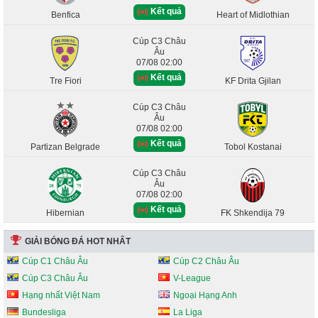
Kết quả
Benfica
Heart of Midlothian
Cúp C3 Châu
Âu
07/08 02:00
Kết quả
Tre Fiori
KF Drita Gjilan
Cúp C3 Châu
Âu
07/08 02:00
Kết quả
Partizan Belgrade
Tobol Kostanai
Cúp C3 Châu
Âu
07/08 02:00
Kết quả
Hibernian
FK Shkendija 79
GIẢI BÓNG ĐÁ HOT NHẤT
Cúp C1 Châu Âu
Cúp C2 Châu Âu
Cúp C3 Châu Âu
V-League
Hạng nhất Việt Nam
Ngoại Hạng Anh
Bundesliga
La Liga