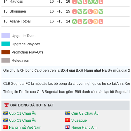
14
Raufoss
16
-15
16
15
Strommen
16
-16
15
16
Asane Fotball
16
-13
14
Upgrade Team
Upgrade Play-offs
Promotion Play-Offs
Relegation
Ghi chú: BXH bóng đá ở bên trên là
BXH giải BXH Hạng nhất Na Uy mùa giải 2
CLB Sogndal FC là một câu lạc bộ bóng đá chuyên nghiệp có trụ sở tại Anh. Xem
Thông tin Profile của CLB Sogndal bao gồm: Biệt danh của câu lạc bộ Sogndal 
GIẢI BÓNG ĐÁ HOT NHẤT
Cúp C1 Châu Âu
Cúp C2 Châu Âu
Cúp C3 Châu Âu
V-League
Hạng nhất Việt Nam
Ngoại Hạng Anh