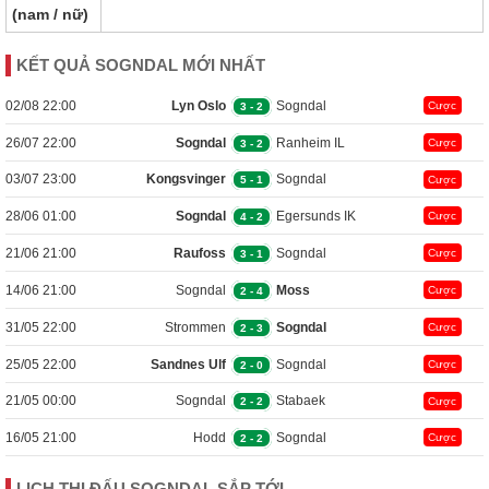
(nam / nữ)
KẾT QUẢ SOGNDAL MỚI NHẤT
02/08 22:00
Lyn Oslo
Sogndal
Cược
3
-
2
26/07 22:00
Sogndal
Ranheim IL
Cược
3
-
2
03/07 23:00
Kongsvinger
Sogndal
Cược
5
-
1
28/06 01:00
Sogndal
Egersunds IK
Cược
4
-
2
21/06 21:00
Raufoss
Sogndal
Cược
3
-
1
14/06 21:00
Sogndal
Moss
Cược
2
-
4
31/05 22:00
Strommen
Sogndal
Cược
2
-
3
25/05 22:00
Sandnes Ulf
Sogndal
Cược
2
-
0
21/05 00:00
Sogndal
Stabaek
Cược
2
-
2
16/05 21:00
Hodd
Sogndal
Cược
2
-
2
LỊCH THI ĐẤU SOGNDAL SẮP TỚI