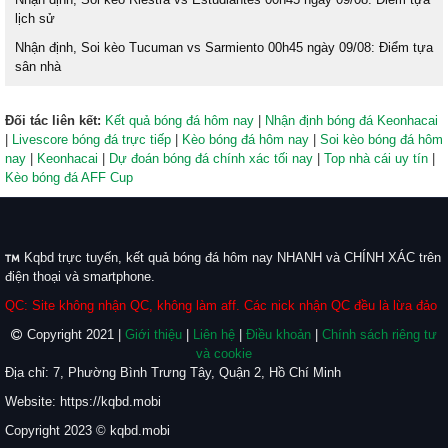
lịch sử
Nhận định, Soi kèo Tucuman vs Sarmiento 00h45 ngày 09/08: Điểm tựa
sân nhà
Đối tác liên kết:
Kết quả bóng đá hôm nay
|
Nhận định bóng đá Keonhacai
|
Livescore bóng đá trực tiếp
|
Kèo bóng đá hôm nay
|
Soi kèo bóng đá hôm
nay
|
Keonhacai
|
Dự đoán bóng đá chính xác tối nay
|
Top nhà cái uy tín
|
Kèo bóng đá AFF Cup
Kqbd trực tuyến, kết quả bóng đá hôm nay NHANH và CHÍNH XÁC trên
điện thoại và smartphone.
QC: Site không nhận QC, không làm aff. Các nick nhận QC đều là lừa đảo
Copyright 2021 |
Giới thiệu
|
Liên hệ
|
Điều khoản
|
Chính sách riêng tư
và cookie
Địa chỉ: 7, Phường Bình Trưng Tây, Quận 2, Hồ Chí Minh
Website: https://kqbd.mobi
Copyright 2023 © kqbd.mobi