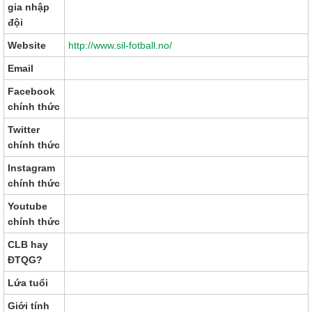
gia nhập
đội
Website
http://www.sil-fotball.no/
Email
Facebook
chính thức
Twitter
chính thức
Instagram
chính thức
Youtube
chính thức
CLB hay
ĐTQG?
Lứa tuổi
Giới tính