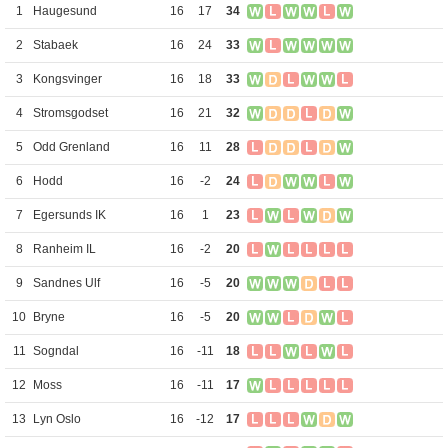
1
Haugesund
16
17
34
2
Stabaek
16
24
33
3
Kongsvinger
16
18
33
4
Stromsgodset
16
21
32
5
Odd Grenland
16
11
28
6
Hodd
16
-2
24
7
Egersunds IK
16
1
23
8
Ranheim IL
16
-2
20
9
Sandnes Ulf
16
-5
20
10
Bryne
16
-5
20
11
Sogndal
16
-11
18
12
Moss
16
-11
17
13
Lyn Oslo
16
-12
17