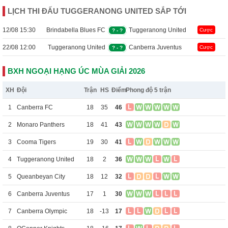
LỊCH THI ĐẤU TUGGERANONG UNITED SẮP TỚI
12/08 15:30
Brindabella Blues FC
Tuggeranong United
Cược
?
-
?
22/08 12:00
Tuggeranong United
Canberra Juventus
Cược
?
-
?
BXH NGOẠI HẠNG ÚC MÙA GIẢI 2026
XH
Đội
Trận
HS
Điểm
Phong độ 5 trận
1
Canberra FC
18
35
46
2
Monaro Panthers
18
41
43
3
Cooma Tigers
19
30
41
4
Tuggeranong United
18
2
36
5
Queanbeyan City
18
12
32
6
Canberra Juventus
17
1
30
7
Canberra Olympic
18
-13
17