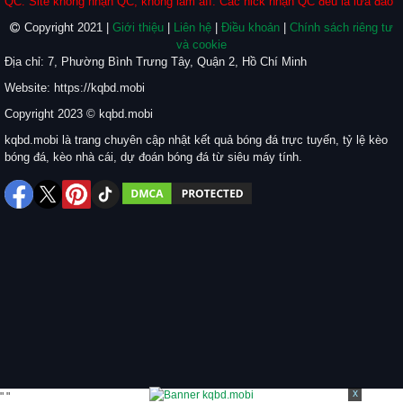
QC: Site không nhận QC, không làm aff. Các nick nhận QC đều là lừa đảo
Copyright 2021 |
Giới thiệu
|
Liên hệ
|
Điều khoản
|
Chính sách riêng tư
và cookie
Địa chỉ: 7, Phường Bình Trưng Tây, Quận 2, Hồ Chí Minh
Website: https://kqbd.mobi
Copyright 2023 © kqbd.mobi
kqbd.mobi là trang chuyên cập nhật kết quả bóng đá trực tuyến, tỷ lệ kèo
bóng đá, kèo nhà cái, dự đoán bóng đá từ siêu máy tính.
x
"
"