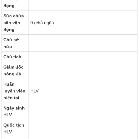
động
Sức chứa
sân vận
0 (chỗ ngồi)
động
Chủ sở
hữu
Chủ tịch
Giám đốc
bóng đá
Huấn
luyện viên
HLV
hiện tại
Ngày sinh
HLV
Quốc tịch
HLV