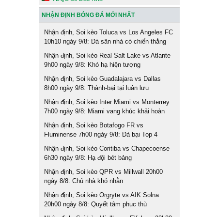
NHẬN ĐỊNH BÓNG ĐÁ MỚI NHẤT
Nhận định, Soi kèo Toluca vs Los Angeles FC
10h10 ngày 9/8: Đá sân nhà có chiến thắng
Nhận định, Soi kèo Real Salt Lake vs Atlante
9h00 ngày 9/8: Khó hạ hiện tượng
Nhận định, Soi kèo Guadalajara vs Dallas
8h00 ngày 9/8: Thành-bại tại luân lưu
Nhận định, Soi kèo Inter Miami vs Monterrey
7h00 ngày 9/8: Miami vang khúc khải hoàn
Nhận định, Soi kèo Botafogo FR vs
Fluminense 7h00 ngày 9/8: Đả bại Top 4
Nhận định, Soi kèo Coritiba vs Chapecoense
6h30 ngày 9/8: Hạ đội bét bảng
Nhận định, Soi kèo QPR vs Millwall 20h00
ngày 8/8: Chủ nhà khó nhằn
Nhận định, Soi kèo Orgryte vs AIK Solna
20h00 ngày 8/8: Quyết tâm phục thù