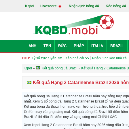
Kqbd
Livescore
Nhận định bóng đá
Kèo bóng đá
ANH
TBN
ĐỨC
PHÁP
ITALIA
BRAZIL
HOT:
Tỷ số trực tuyến 7m
Kèo nhà cái 55
Nhận định kèo nhà cái
Kqbd
»
Kết quả bóng đá Brazil
»
Kết quả Hạng 2 Catarinense B
Kết quả Hạng 2 Catarinense Brazil 2026 hôm
Kết quả bóng đá Hạng 2 Catarinense Brazil hôm nay: tổng hợp kqb
nhất. Xem tỷ số bóng đá Hạng 2 Catarinense Brazil tối và đêm qua:
Kết quả bóng đá Brazil hôm nay: xem tường thuật trực tiếp diễn biế
tối đêm nay và rạng sáng mai. Kết quả bóng đá Brazil tối-đêm h
Brazil sẽ thi đấu tối, đêm nay và rạng sáng mai CHÍNH XÁC.
Xem kqbd Hạng 2 Catarinense Brazil hôm nay 2026 vòng đấu 0: trực