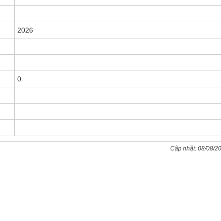
2026
0
Cập nhật:
08/08/2