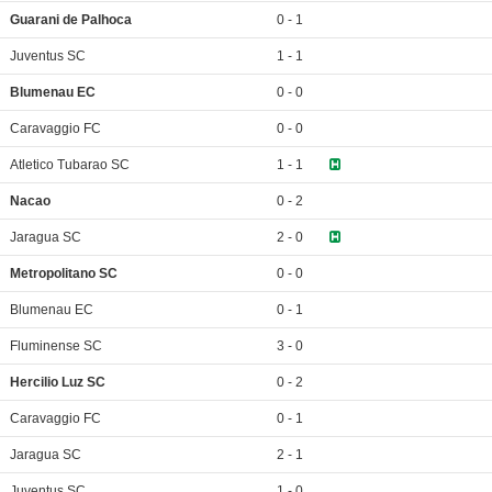
Guarani de Palhoca
0
-
1
Juventus SC
1
-
1
Blumenau EC
0
-
0
Caravaggio FC
0
-
0
Atletico Tubarao SC
1
-
1
Nacao
0
-
2
Jaragua SC
2
-
0
Metropolitano SC
0
-
0
Blumenau EC
0
-
1
Fluminense SC
3
-
0
Hercilio Luz SC
0
-
2
Caravaggio FC
0
-
1
Jaragua SC
2
-
1
Juventus SC
1
-
0