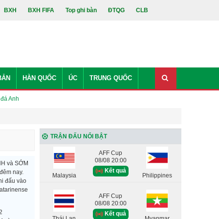
BXH
BXH FIFA
Top ghi bàn
ĐTQG
CLB
BẢN
HÀN QUỐC
ÚC
TRUNG QUỐC
 đá Anh
TRẬN ĐẤU NỔI BẬT
AFF Cup
08/08 20:00
HANH và SỚM
Kết quả
 đêm nay.
Malaysia
Philippines
hi đấu vào
atarinense
AFF Cup
08/08 20:00
2
Kết quả
Thái Lan
Myanmar