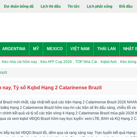
Dự đoán bóng đá
Lịch thi đấu
Tin tức
Lịch phát sóng
Đối đầu
ARGENTINA
MỸ
MEXICO
VIỆT NAM
THÁI LAN
NHẬT 
Kèo nhà cái hôm nay
Kèo AFF Cup 2026
TOP Nhà Cái
Kqbd Anh
Kèo bóng
razil
 nay, Tỷ số Kqbd Hạng 2 Catarinense Brazil
đ Brazil mới nhất, cập nhật kết quả các trận Hạng 2 Catarinense Brazil 2026 N
 bdkq Hạng 2 Catarinense Brazil hôm nay-hn các trận sẽ thi đấu sáng, chiều tối và
n chính kết quả và tỷ số các trận vòng 4 Hạng 2 Catarinense Brazil mùa giải 2026 t
ôm qua và xem kqbd VĐQG Brazil hôm nay trực tuyến: xem LTĐ, BXH và KQ Hạng 2 C
 tiếp kq bd VĐQG Brazil tối, đêm qua và rạng sáng nay. Trực tuyến kết quả Hạng 