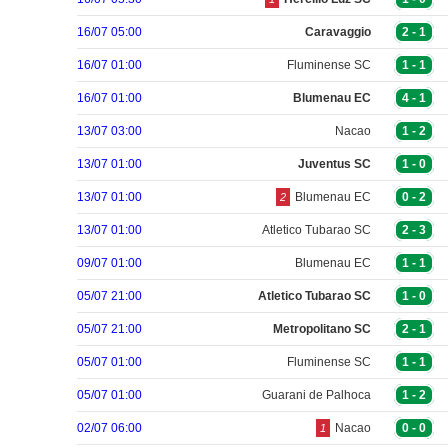
16/07 05:00
Caravaggio
2
-
1
16/07 01:00
Fluminense SC
1
-
1
16/07 01:00
Blumenau EC
4
-
1
13/07 03:00
Nacao
1
-
2
13/07 01:00
Juventus SC
1
-
0
13/07 01:00
Blumenau EC
0
-
2
2
13/07 01:00
Atletico Tubarao SC
2
-
3
09/07 01:00
Blumenau EC
1
-
1
05/07 21:00
Atletico Tubarao SC
1
-
0
05/07 21:00
Metropolitano SC
2
-
1
05/07 01:00
Fluminense SC
1
-
1
05/07 01:00
Guarani de Palhoca
1
-
2
02/07 06:00
Nacao
0
-
0
1