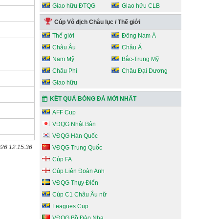
Giao hữu ĐTQG
Giao hữu CLB
Cúp Vô địch Châu lục / Thế giới
Thế giới
Đông Nam Á
Châu Âu
Châu Á
Nam Mỹ
Bắc-Trung Mỹ
Châu Phi
Châu Đại Dương
Giao hữu
KẾT QUẢ BÓNG ĐÁ MỚI NHẤT
AFF Cup
VĐQG Nhật Bản
VĐQG Hàn Quốc
026 12:15:36
VĐQG Trung Quốc
Cúp FA
Cúp Liên Đoàn Anh
VĐQG Thụy Điển
Cúp C1 Châu Âu nữ
Leagues Cup
VĐQG Bồ Đào Nha