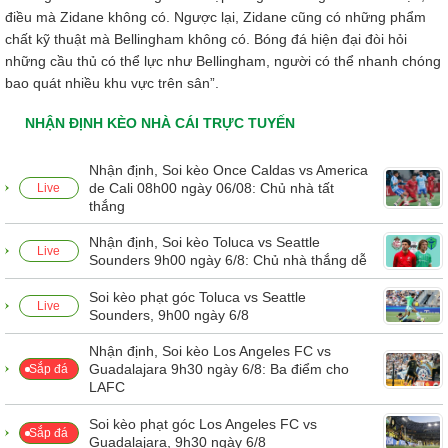
điều mà Zidane không có. Ngược lại, Zidane cũng có những phẩm
chất kỹ thuật mà Bellingham không có. Bóng đá hiện đại đòi hỏi
những cầu thủ có thể lực như Bellingham, người có thể nhanh chóng
bao quát nhiều khu vực trên sân”.
NHẬN ĐỊNH KÈO NHÀ CÁI TRỰC TUYẾN
Nhận định, Soi kèo Once Caldas vs America
de Cali 08h00 ngày 06/08: Chủ nhà tất
Live
thắng
Nhận định, Soi kèo Toluca vs Seattle
Live
Sounders 9h00 ngày 6/8: Chủ nhà thắng dễ
Soi kèo phạt góc Toluca vs Seattle
Live
Sounders, 9h00 ngày 6/8
Nhận định, Soi kèo Los Angeles FC vs
Guadalajara 9h30 ngày 6/8: Ba điểm cho
Sắp đá
LAFC
Soi kèo phạt góc Los Angeles FC vs
Sắp đá
Guadalajara, 9h30 ngày 6/8