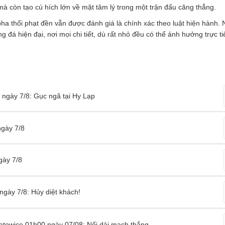
à còn tạo cú hích lớn về mặt tâm lý trong một trận đấu căng thẳng.
pha thổi phạt đền vẫn được đánh giá là chính xác theo luật hiện hành.
á hiện đại, nơi mọi chi tiết, dù rất nhỏ đều có thể ảnh hưởng trực t
 ngày 7/8: Gục ngã tại Hy Lạp
ngày 7/8
gày 7/8
ngày 7/8: Hủy diệt khách!
Katowice 01h00 ngày 07/08: Nối dài mạch thắng