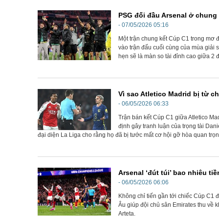
PSG đối đầu Arsenal ở chung
- 07/05/2026 05:16
Một trận chung kết Cúp C1 trong mơ đã
vào trận đấu cuối cùng của mùa giải 
hẹn sẽ là màn so tài đỉnh cao giữa 2
Vì sao Atletico Madrid bị từ c
- 06/05/2026 06:33
Trận bán kết Cúp C1 giữa Atletico Mad
định gây tranh luận của trọng tài Dan
đại diện La Liga cho rằng họ đã bị tước mất cơ hội gỡ hòa quan trọn
Arsenal ‘đút túi’ bao nhiêu ti
- 06/05/2026 06:06
Không chỉ tiến gần tới chiếc Cúp C1 đầ
Âu giúp đội chủ sân Emirates thu về k
Arteta.