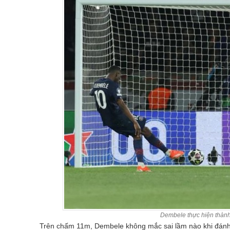
Dembele thực hiện thành
Trên chấm 11m, Dembele không mắc sai lầm nào khi đánh b