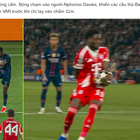
òng cấm. Bóng chạm vào người Alphonso Davies, khiến các cầu thủ B
o VAR trước khi chỉ tay vào chấm 11m.