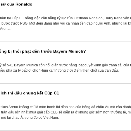
h sử của Ronaldo
bàn tại Cúp C1 bằng việc cân bằng kỷ lục của Cristiano Ronaldo, Harry Kane vẫn 
 bước trước PSG. Một đêm đáng nhớ với cá nhân tiền đạo người Anh, nhưng lại k
 Arena.
uống bị thổi phạt đền trước Bayern Munich?
g tỷ số 5-6, Bayern Munich còn nổi giận trước hàng loạt quyết định gây tranh cãi của 
iều pha xử lý bất lợi cho “Hùm xám” trong thời điểm then chốt của trận đấu.
lịch thi đấu chung kết Cúp C1
uskas Arena không chỉ là màn tranh tài đỉnh cao của bóng đá châu Âu mà còn đán
n, trận đấu lớn nhất mùa giải cấp CLB sẽ diễn ra ở khung giờ sớm hơn thường lệ, 
 mộ tại châu Á, trong đó có Việt Nam.