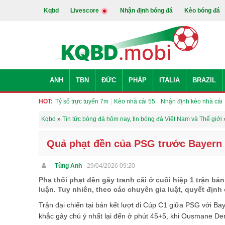
Kqbd
Livescore
Nhận định bóng đá
Kèo bóng đá
ANH
TBN
ĐỨC
PHÁP
ITALIA
BRAZIL
HOT:
Tỷ số trực tuyến 7m
Kèo nhà cái 55
Nhận định kèo nhà cái
Kqbd
»
Tin tức bóng đá hôm nay, tin bóng đá Việt Nam và Thế giới
Quả phạt đền của PSG trước Bayern 
Tùng Anh
- 29/04/2026 09:20
Pha thổi phạt đền gây tranh cãi ở cuối hiệp 1 trận b
luận. Tuy nhiên, theo các chuyên gia luật, quyết định 
Trận đại chiến tại bán kết lượt đi Cúp C1 giữa PSG với 
khắc gây chú ý nhất lại đến ở phút 45+5, khi Ousmane De