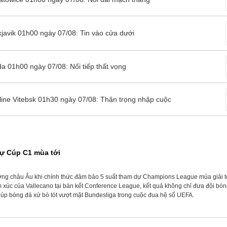
javik 01h00 ngày 07/08: Tin vào cửa dưới
a 01h00 ngày 07/08: Nối tiếp thất vọng
line Vitebsk 01h30 ngày 07/08: Thận trọng nhập cuộc
dự Cúp C1 mùa tới
rường châu Âu khi chính thức đảm bảo 5 suất tham dự Champions League mùa giải t
m xúc của Vallecano tại bán kết Conference League, kết quả không chỉ đưa đội bón
úp bóng đá xứ bò tót vượt mặt Bundesliga trong cuộc đua hệ số UEFA.