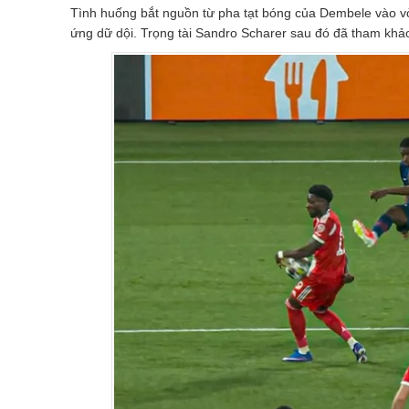
Tình huống bắt nguồn từ pha tạt bóng của Dembele vào v
ứng dữ dội. Trọng tài Sandro Scharer sau đó đã tham khả