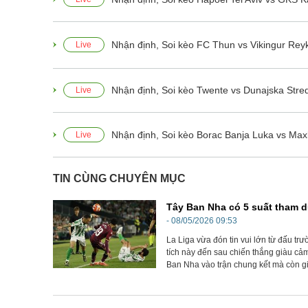
Nhận định, Soi kèo FC Thun vs Vikingur Reyk
Live
Nhận định, Soi kèo Twente vs Dunajska Stred
Live
Nhận định, Soi kèo Borac Banja Luka vs Max
Live
TIN CÙNG CHUYÊN MỤC
Tây Ban Nha có 5 suất tham 
- 08/05/2026 09:53
La Liga vừa đón tin vui lớn từ đấu t
tích này đến sau chiến thắng giàu cả
Ban Nha vào trận chung kết mà còn gi