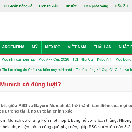
Dự đoán bóng đá
Lịch thi đấu
Tin tức
Lịch phát sóng
Đối đầu
ARGENTINA
MỸ
MEXICO
VIỆT NAM
THÁI LAN
NHẬT 
Kèo nhà cái hôm nay
Kèo AFF Cup 2026
TOP Nhà Cái
Kqbd Anh
Kèo bóng
»
Tin tức bóng đá Châu Âu hôm nay mới nhất
»
Tin tức bóng đá Cúp C1 Châu Âu 
Munich có đúng luật?
án kết giữa PSG và Bayern Munich đã trở thành tâm điểm của mọi c
của trọng tài là hoàn toàn chính xác.
Bayern Munich đã chứng kiến một hiệp 1 bùng nổ với 5 bàn thắng. Nhưn
mbele thực hiện thành công quả phạt đền, giúp PSG vươn lên dẫn 3-2.