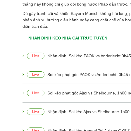
thắng này không chỉ giúp đội bóng nước Pháp dẫn trước, m
Dù gây tranh cãi và khiến Bayern Munich không hài lòng, 
phản ánh xu hướng điều hành ngày càng chặt chẽ của bóng đ
diện trận đấu.
NHẬN ĐỊNH KÈO NHÀ CÁI TRỰC TUYẾN
Nhận định, Soi kèo PAOK vs Anderlecht 0h45
Live
Soi kèo phạt góc PAOK vs Anderlecht, 0h45 
Live
Soi kèo phạt góc Ajax vs Shelbourne, 1h00 n
Live
Nhận định, Soi kèo Ajax vs Shelbourne 1h00 
Live
Nhận định, Soi kèo Hapoel Tel Aviv vs GKS 
Live