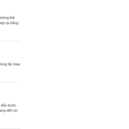
không thể
hép lại bằng
trọng tài Joao
h dấu bước
mang đến lợi