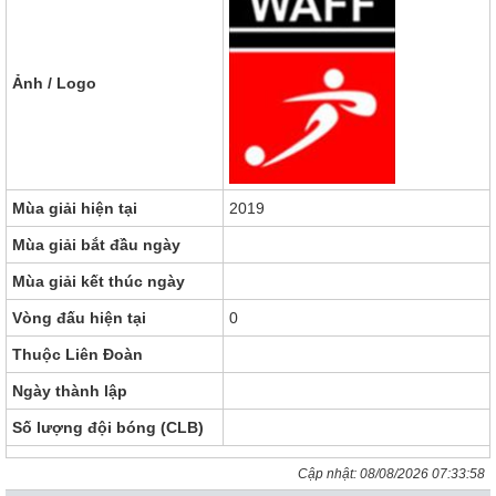
Ảnh / Logo
Mùa giải hiện tại
2019
Mùa giải bắt đầu ngày
Mùa giải kết thúc ngày
Vòng đấu hiện tại
0
Thuộc Liên Đoàn
Ngày thành lập
Số lượng đội bóng (CLB)
Cập nhật:
08/08/2026 07:33:58