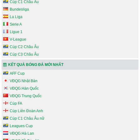
Cúp C1 Châu Âu
Bundesliga
La Liga
Serie A
Ligue 1
V-League
Cúp C2 Châu Âu
Cúp C3 Châu Âu
KẾT QUẢ BÓNG ĐÁ MỚI NHẤT
AFF Cup
VĐQG Nhật Bản
VĐQG Hàn Quốc
VĐQG Trung Quốc
Cúp FA
Cúp Liên Đoàn Anh
Cúp C1 Châu Âu nữ
Leagues Cup
VĐQG Hà Lan