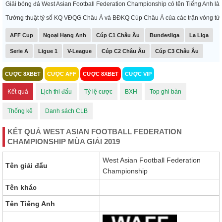
Giải bóng đá West Asian Football Federation Championship có tên Tiếng Anh l
Tường thuật tỷ số KQ VĐQG Châu Á và BĐKQ Cúp Châu Á của các trận vòng tứ kết,
AFF Cup
Ngoại Hạng Anh
Cúp C1 Châu Âu
Bundesliga
La Liga
Serie A
Ligue 1
V-League
Cúp C2 Châu Âu
Cúp C3 Châu Âu
CƯỢC 8XBET
CƯỢC AFF
CƯỢC 8XBET
CƯỢC VIP
Kết quả
Lịch thi đấu
Tỷ lệ cược
BXH
Top ghi bàn
Thống kê
Danh sách CLB
KẾT QUẢ WEST ASIAN FOOTBALL FEDERATION
CHAMPIONSHIP MÙA GIẢI 2019
West Asian Football Federation
Tên giải đấu
Championship
Tên khác
Tên Tiếng Anh