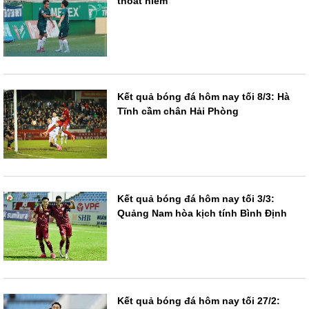
thoát hiểm
Kết quả bóng đá hôm nay tối 8/3: Hà
Tĩnh cầm chân Hải Phòng
Kết quả bóng đá hôm nay tối 3/3:
Quảng Nam hòa kịch tính Bình Định
Kết quả bóng đá hôm nay tối 27/2: