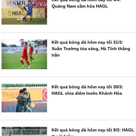
Quảng Nam cầm hòa HAGL
Kết quả bóng đá hôm nay tối 31/3:
Xuân Trường tỏa sáng, Hà Tĩnh thắng
trận
Kết quả bóng đá hôm nay tối 30/3:
HAGL chia điểm trước Khánh Hòa
Kết quả bóng đá hôm nay tối 9/3: HAGL