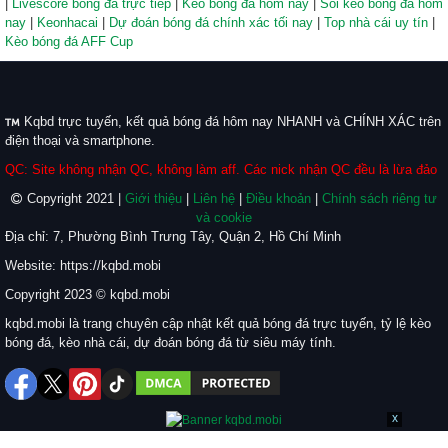
|
Livescore bóng đá trực tiếp
|
Kèo bóng đá hôm nay
|
Soi kèo bóng đá hôm
nay
|
Keonhacai
|
Dự đoán bóng đá chính xác tối nay
|
Top nhà cái uy tín
|
Kèo bóng đá AFF Cup
Kqbd trực tuyến, kết quả bóng đá hôm nay NHANH và CHÍNH XÁC trên
điện thoại và smartphone.
QC: Site không nhận QC, không làm aff. Các nick nhận QC đều là lừa đảo
Copyright 2021 |
Giới thiệu
|
Liên hệ
|
Điều khoản
|
Chính sách riêng tư
và cookie
Địa chỉ: 7, Phường Bình Trưng Tây, Quận 2, Hồ Chí Minh
Website: https://kqbd.mobi
Copyright 2023 © kqbd.mobi
kqbd.mobi là trang chuyên cập nhật kết quả bóng đá trực tuyến, tỷ lệ kèo
bóng đá, kèo nhà cái, dự đoán bóng đá từ siêu máy tính.
x