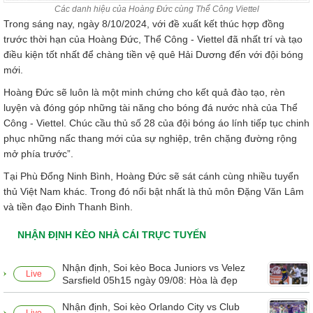
Các danh hiệu của Hoàng Đức cùng Thể Công Viettel
Trong sáng nay, ngày 8/10/2024, với đề xuất kết thúc hợp đồng
trước thời hạn của Hoàng Đức, Thể Công - Viettel đã nhất trí và tạo
điều kiện tốt nhất để chàng tiền vệ quê Hải Dương đến với đội bóng
mới.
Hoàng Đức sẽ luôn là một minh chứng cho kết quả đào tạo, rèn
luyện và đóng góp những tài năng cho bóng đá nước nhà của Thể
Công - Viettel. Chúc cầu thủ số 28 của đội bóng áo lính tiếp tục chinh
phục những nấc thang mới của sự nghiệp, trên chặng đường rộng
mở phía trước”.
Tại Phù Đổng Ninh Bình, Hoàng Đức sẽ sát cánh cùng nhiều tuyển
thủ Việt Nam khác. Trong đó nổi bật nhất là thủ môn Đặng Văn Lâm
và tiền đạo Đinh Thanh Bình.
NHẬN ĐỊNH KÈO NHÀ CÁI TRỰC TUYẾN
Nhận định, Soi kèo Boca Juniors vs Velez
Live
Sarsfield 05h15 ngày 09/08: Hòa là đẹp
Nhận định, Soi kèo Orlando City vs Club