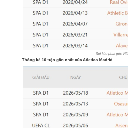
Soi kèo phạt góc Vill
Thống kê 10 trận gần nhất của Atletico Madrid