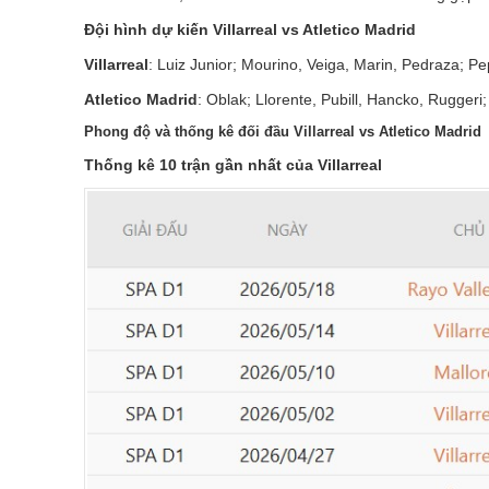
Đội hình dự kiến Villarreal vs Atletico Madrid
Villarreal
: Luiz Junior; Mourino, Veiga, Marin, Pedraza; P
Atletico Madrid
: Oblak; Llorente, Pubill, Hancko, Rugge
Phong độ và thống kê đối đầu Villarreal vs Atletico Madrid
Thống kê 10 trận gần nhất của Villarreal