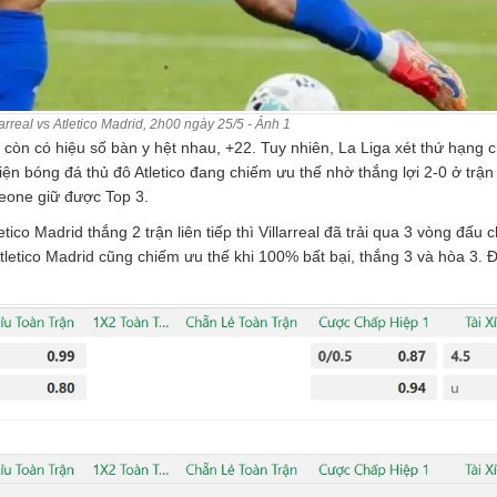
arreal vs Atletico Madrid, 2h00 ngày 25/5 - Ảnh 1
hí còn có hiệu số bàn y hệt nhau, +22. Tuy nhiên, La Liga xét thứ hạng
diện bóng đá thủ đô Atletico đang chiếm ưu thế nhờ thắng lợi 2-0 ở trận 
imeone giữ được Top 3.
tico Madrid thắng 2 trận liên tiếp thì Villarreal đã trải qua 3 vòng đấu c
tletico Madrid cũng chiếm ưu thế khi 100% bất bại, thắng 3 và hòa 3. 