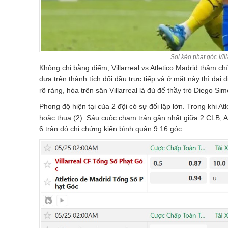
Soi kèo phạt góc Vill
Không chỉ bằng điểm, Villarreal vs Atletico Madrid thậm c
dựa trên thành tích đối đầu trực tiếp và ở mặt này thì đại 
rõ ràng, hòa trên sân Villarreal là đủ để thầy trò Diego S
Phong độ hiện tại của 2 đội có sự đối lập lớn. Trong khi Atle
hoặc thua (2). Sáu cuộc chạm trán gần nhất giữa 2 CLB, A
6 trận đó chỉ chứng kiến bình quân 9.16 góc.