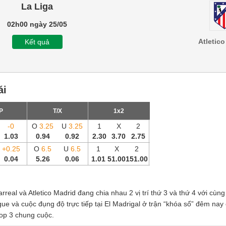
La Liga
02h00 ngày 25/05
Atletico
Kết quả
ái
P
T/X
1x2
-
0
O
3.25
U
3.25
1
X
2
1.03
0.94
0.92
2.30
3.70
2.75
+
0.25
O
6.5
U
6.5
1
X
2
0.04
5.26
0.06
1.01
51.00
151.00
eal và Atletico Madrid đang chia nhau 2 vị trí thứ 3 và thứ 4 với cùn
và cuộc đụng độ trực tiếp tại El Madrigal ở trận “khóa sổ” đêm nay 
Top 3 chung cuộc.