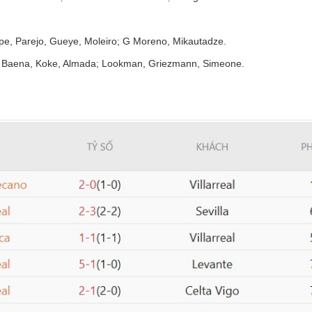
epe, Parejo, Gueye, Moleiro; G Moreno, Mikautadze.
ri; Baena, Koke, Almada; Lookman, Griezmann, Simeone.