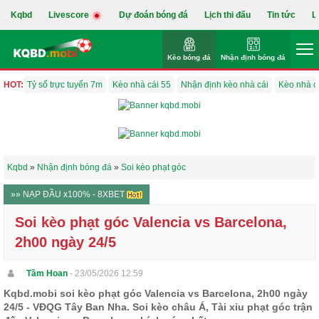
Kqbd
Livescore
Dự đoán bóng đá
Lịch thi đấu
Tin tức
L
Kèo bóng đá
Nhận định bóng đá
HOT:
Tỷ số trực tuyến 7m
Kèo nhà cái 55
Nhận định kèo nhà cái
Kèo nhà c
Kqbd
»
Nhận định bóng đá
»
Soi kèo phạt góc
»» NẠP ĐẦU x100% - 8XBET
Soi kèo phạt góc Valencia vs Barcelona,
2h00 ngày 24/5
Tầm Hoan
- 23/05/2026 12:59
Kqbd.mobi soi kèo phạt góc Valencia vs Barcelona, 2h00 ngày
24/5 - VĐQG Tây Ban Nha. Soi kèo châu Á, Tài xỉu phạt góc trận