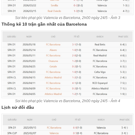
Soi kèo phạt góc Valencia vs Barcelona, 2h00 ngày 24/5 - Ảnh 3
Thống kê 10 trận gần nhất của Barcelona
Soi kèo phạt góc Valencia vs Barcelona, 2h00 ngày 24/5 - Ảnh 4
Lịch sử đối đầu