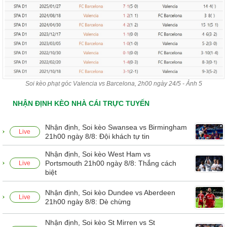
Soi kèo phạt góc Valencia vs Barcelona, 2h00 ngày 24/5 - Ảnh 5
NHẬN ĐỊNH KÈO NHÀ CÁI TRỰC TUYẾN
Nhận định, Soi kèo Swansea vs Birmingham
Live
21h00 ngày 8/8: Đội khách tự tin
Nhận định, Soi kèo West Ham vs
Portsmouth 21h00 ngày 8/8: Thắng cách
Live
biệt
Nhận định, Soi kèo Dundee vs Aberdeen
Live
21h00 ngày 8/8: Dè chừng
Nhận định, Soi kèo St Mirren vs St