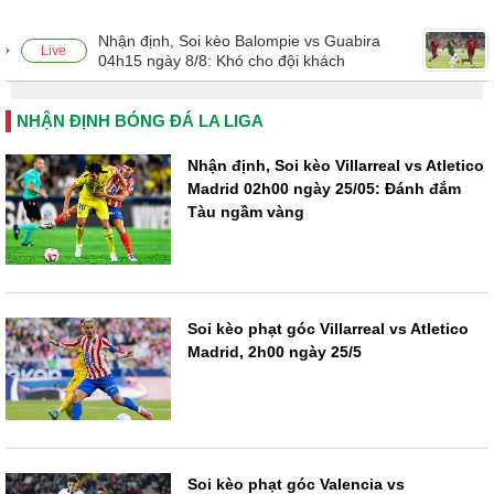
Nhận định, Soi kèo Balompie vs Guabira
Live
04h15 ngày 8/8: Khó cho đội khách
NHẬN ĐỊNH BÓNG ĐÁ LA LIGA
Nhận định, Soi kèo Villarreal vs Atletico
Madrid 02h00 ngày 25/05: Đánh đắm
Tàu ngầm vàng
Soi kèo phạt góc Villarreal vs Atletico
Madrid, 2h00 ngày 25/5
Soi kèo phạt góc Valencia vs