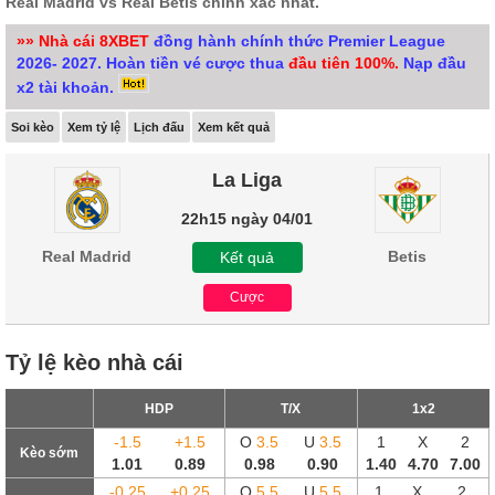
Real Madrid vs Real Betis chính xác nhất.
»» Nhà cái 8XBET
đồng hành chính thức Premier League
2026- 2027. Hoàn tiền vé cược thua
đầu tiên 100%.
Nạp đầu
x2 tài khoản.
Soi kèo
Xem tỷ lệ
Lịch đấu
Xem kết quả
La Liga
22h15 ngày 04/01
Real Madrid
Betis
Kết quả
Cược
Tỷ lệ kèo nhà cái
HDP
T/X
1x2
-
1.5
+
1.5
O
3.5
U
3.5
1
X
2
Kèo sớm
1.01
0.89
0.98
0.90
1.40
4.70
7.00
-
0.25
+
0.25
O
5.5
U
5.5
1
X
2