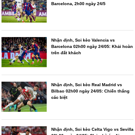
Barcelona, 2h00 ngày 24/5
Nhận định, Soi kèo Valencia vs
Barcelona 02h00 ngày 24/05: Khải hoàn
trên đất khách
Nhận định, Soi kèo Real Madrid vs
Bilbao 02h00 ngày 24/05: Chiến thắng
các biệt
Nhận định, Soi kèo Celta Vigo vs Sevilla