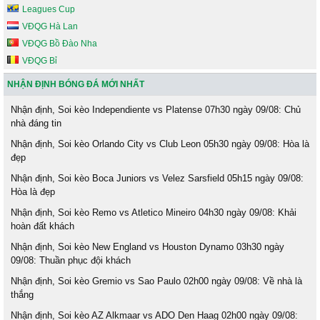
Leagues Cup
VĐQG Hà Lan
VĐQG Bồ Đào Nha
VĐQG Bỉ
NHẬN ĐỊNH BÓNG ĐÁ MỚI NHẤT
Nhận định, Soi kèo Independiente vs Platense 07h30 ngày 09/08: Chủ
nhà đáng tin
Nhận định, Soi kèo Orlando City vs Club Leon 05h30 ngày 09/08: Hòa là
đẹp
Nhận định, Soi kèo Boca Juniors vs Velez Sarsfield 05h15 ngày 09/08:
Hòa là đẹp
Nhận định, Soi kèo Remo vs Atletico Mineiro 04h30 ngày 09/08: Khải
hoàn đất khách
Nhận định, Soi kèo New England vs Houston Dynamo 03h30 ngày
09/08: Thuần phục đội khách
Nhận định, Soi kèo Gremio vs Sao Paulo 02h00 ngày 09/08: Về nhà là
thắng
Nhận định, Soi kèo AZ Alkmaar vs ADO Den Haag 02h00 ngày 09/08: