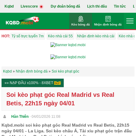
Kqbd
Livescore
Dự đoán bóng đá
Lịch thi đấu
Tin tức
L
Kèo bóng đá
Nhận định bóng đá
HOT:
Tỷ số trực tuyến 7m
Kèo nhà cái 55
Nhận định kèo nhà cái
Kèo nhà c
Kqbd
»
Nhận định bóng đá
»
Soi kèo phạt góc
»» NẠP ĐẦU x100% - 8XBET
Soi kèo phạt góc Real Madrid vs Real
Betis, 22h15 ngày 04/01
Hàn Thiên
- 04/01/2026 11:08
Kqbd.mobi soi kèo phạt góc Real Madrid vs Real Betis, 22h15
ngày 04/01 - La Liga. Soi kèo châu Á, Tài xỉu phạt góc trận đấu