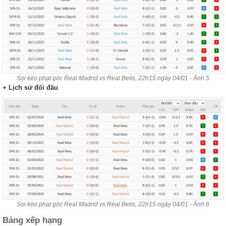
Soi kèo phạt góc Real Madrid vs Real Betis, 22h15 ngày 04/01 - Ảnh 5
+ Lịch sử đối đầu
Soi kèo phạt góc Real Madrid vs Real Betis, 22h15 ngày 04/01 - Ảnh 6
Bảng xếp hạng