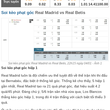
Trực tuyến
9.09
0.02
8.33
0.03
1.01
14.41
100.00
Soi kèo phạt góc
Real Madrid vs Real Betis
Soi kèo phạt góc Real Madrid vs Real Betis, 22h15 ngày 04/01 - Ảnh 1
Soi kèo phạt góc hiệp 1
Real Madrid luôn là đội chiếm ưu thế tuyệt đối về thế trận khi thi đấu
tại Bernabéu, đặc biệt ở thống kê góc. Thống kê cho thấy, 5 hiệp 1
gần nhất, Real Madrid tạo ra 21 quả phạt góc, đạt hiệu suất 4.2
quả/45 phút. Đáng chú ý, 5/6 trận sân nhà vừa qua, Los Blancos
thắng kèo góc hiệp 1, trong đó 4 trận thắng với cách biệt tối thiểu 3
quả.