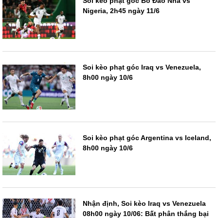
Soi kèo phạt góc Bồ Đào Nha vs
Nigeria, 2h45 ngày 11/6
Soi kèo phạt góc Iraq vs Venezuela,
8h00 ngày 10/6
Soi kèo phạt góc Argentina vs Iceland,
8h00 ngày 10/6
Nhận định, Soi kèo Iraq vs Venezuela
08h00 ngày 10/06: Bất phân thắng bại