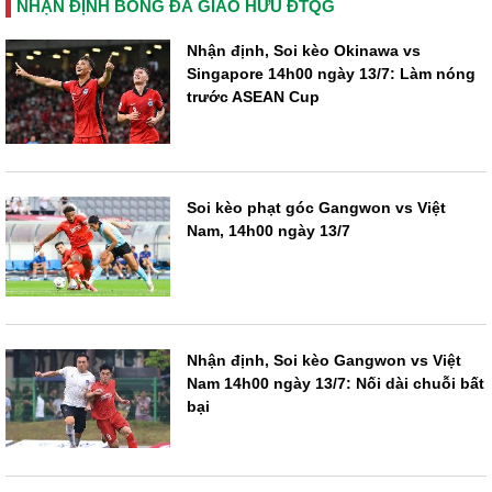
NHẬN ĐỊNH BÓNG ĐÁ GIAO HỮU ĐTQG
Nhận định, Soi kèo Okinawa vs
Singapore 14h00 ngày 13/7: Làm nóng
trước ASEAN Cup
Soi kèo phạt góc Gangwon vs Việt
Nam, 14h00 ngày 13/7
Nhận định, Soi kèo Gangwon vs Việt
Nam 14h00 ngày 13/7: Nối dài chuỗi bất
bại