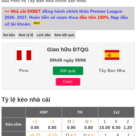
đấu Peru vs Tây Ban Nha chính xác nhất.
»» Nhà cái 8XBET
đồng hành chính thức Premier League
2026- 2027. Hoàn tiền vé cược thua
đầu tiên 100%.
Nạp đầu
x2 tài khoản.
Soi kèo
Xem tỷ lệ
Lịch đấu
Xem kết quả
Giao hữu ĐTQG
09h00 ngày 09/06
Peru
Tây Ban Nha
Kết quả
Cược
Tỷ lệ kèo nhà cái
HDP
T/X
1x2
+
2
-
2
O
3
U
3
1
X
2
Kèo sớm
0.85
0.85
0.90
0.80
15.00
6.50
1.20
+
0.25
-
0.25
O
4.5
U
4.5
1
X
2