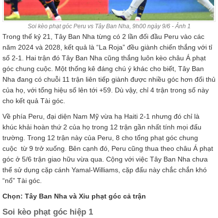
Soi kèo phạt góc Peru vs Tây Ban Nha, 9h00 ngày 9/6 - Ảnh 1
Trong thế kỷ 21, Tây Ban Nha từng có 2 lần đối đầu Peru vào các
năm 2024 và 2028, kết quả là “La Roja” đều giành chiến thắng với tỉ
số 2-1. Hai trận đó Tây Ban Nha cũng thắng luôn kèo châu Á phạt
góc chung cuộc. Một thống kê đáng chú ý khác cho biết, Tây Ban
Nha đang có chuỗi 11 trận liên tiếp giành được nhiều góc hơn đối thủ
của họ, với tổng hiệu số lên tới +59. Dù vậy, chỉ 4 trận trong số này
cho kết quả Tài góc.
Về phía Peru, đại diện Nam Mỹ vừa hạ Haiti 2-1 nhưng đó chỉ là
khúc khải hoàn thứ 2 của họ trong 12 trận gần nhất tính mọi đấu
trường. Trong 12 trận này của Peru, 8 cho tổng phạt góc chung
cuộc từ 9 trở xuống. Bên cạnh đó, Peru cũng thua theo châu Á phạt
góc ở 5/6 trận giao hữu vừa qua. Cộng với việc Tây Ban Nha chưa
thể sử dụng cặp cánh Yamal-Williams, cặp đấu này chắc chắn khó
“nổ” Tài góc.
Chọn: Tây Ban Nha và Xỉu phạt góc cả trận
Soi kèo phạt góc hiệp 1