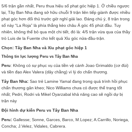
5/6 trận gần nhất, Peru thua hiệu số phạt góc hiệp 1. Ở chiều ngược
lại, Tây Ban Nha đang sở hữu chuỗi 9 trận liên tiếp giành được nhiều
phạt góc hơn đối thủ trước giờ nghỉ giải lao. Đáng chú ý, 8 trận trong
số này “La Roja” là phía thắng kèo châu Á góc 45 phút đầu. Tuy
nhiên, không thể bỏ qua một chi tiết, đó là: 4/5 trận vừa qua của thầy
trò Luis de la Fuente cho kết quả Xỉu góc nửa-đầu-trận.
Chọn: Tây Ban Nha và Xỉu phạt góc hiệp 1
Thông tin lực lượng Peru vs Tây Ban Nha
Peru
: Không có sự phục vụ của tiền vệ cánh Joao Grimaldo (cơ đùi)
và tiền đạo Alex Valera (dây chằng) vì lý do chấn thương.
Tây Ban Nha:
Sao trẻ Lamine Yamal đang trong quá trình hồi phục
chấn thương gân kheo; Nico Williams chưa có được thể trạng tốt
nhất; Pedri, Rodri và Mikel Oyarzabal khả năng cao sẽ ngồi dự bị
trận này
Đội hình dự kiến Peru vs Tây Ban Nha
Peru:
Gallesse; Sonne, Garces, Barco, M.Lopez; A.Carrillo, Noriega,
Concha; J.Velez, Vidales, Cabrera.