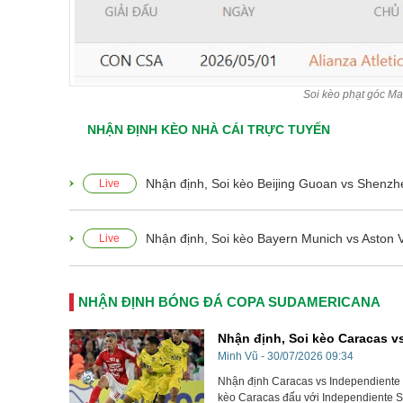
Soi kèo phạt góc Mac
NHẬN ĐỊNH KÈO NHÀ CÁI TRỰC TUYẾN
Nhận định, Soi kèo Beijing Guoan vs Shenzh
Live
Nhận định, Soi kèo Bayern Munich vs Aston V
Live
NHẬN ĐỊNH BÓNG ĐÁ COPA SUDAMERICANA
Nhận định, Soi kèo Caracas v
Minh Vũ - 30/07/2026 09:34
Nhận định Caracas vs Independiente Sa
kèo Caracas đấu với Independiente 