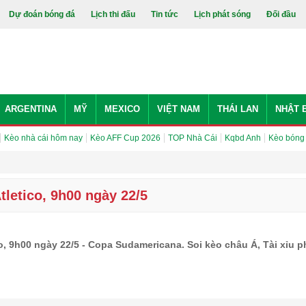
Dự đoán bóng đá
Lịch thi đấu
Tin tức
Lịch phát sóng
Đối đầu
ARGENTINA
MỸ
MEXICO
VIỆT NAM
THÁI LAN
NHẬT 
Kèo nhà cái hôm nay
Kèo AFF Cup 2026
TOP Nhà Cái
Kqbd Anh
Kèo bóng
tletico, 9h00 ngày 22/5
o, 9h00 ngày 22/5 - Copa Sudamericana. Soi kèo châu Á, Tài xỉu p