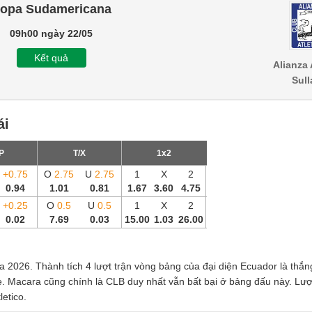
opa Sudamericana
09h00 ngày 22/05
Kết quả
Alianza 
Sul
ái
P
T/X
1x2
+
0.75
O
2.75
U
2.75
1
X
2
0.94
1.01
0.81
1.67
3.60
4.75
+
0.25
O
0.5
U
0.5
1
X
2
0.02
7.69
0.03
15.00
1.03
26.00
026. Thành tích 4 lượt trận vòng bảng của đại diện Ecuador là thắng
e. Macara cũng chính là CLB duy nhất vẫn bất bại ở bảng đấu này. Lượ
etico.