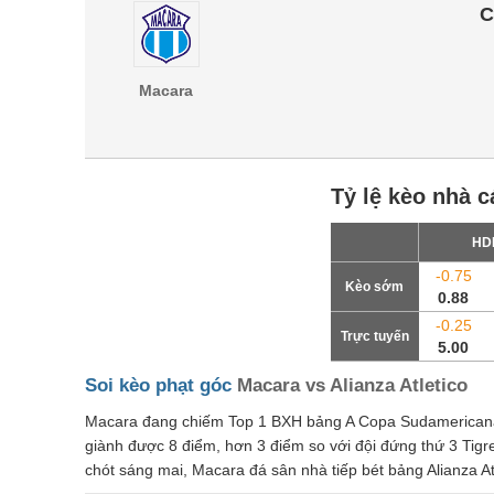
C
Macara
Tỷ lệ kèo nhà c
HD
-
0.75
Kèo sớm
0.88
-
0.25
Trực tuyến
5.00
Soi kèo phạt góc
Macara vs Alianza Atletico
Macara đang chiếm Top 1 BXH bảng A Copa Sudamericana 2
giành được 8 điểm, hơn 3 điểm so với đội đứng thứ 3 Tigr
chót sáng mai, Macara đá sân nhà tiếp bét bảng Alianza Atl