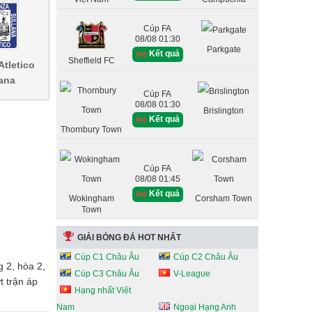
Cúp FA
08/08 01:30
Parkgate
Kết quả
Sheffield FC
Atletico
lana
Cúp FA
08/08 01:30
Brislington
Kết quả
Thornbury Town
Cúp FA
08/08 01:45
Kết quả
Wokingham
Corsham Town
Town
GIẢI BÓNG ĐÁ HOT NHẤT
Cúp C1 Châu Âu
Cúp C2 Châu Âu
 2, hòa 2,
Cúp C3 Châu Âu
V-League
t trận áp
Hạng nhất Việt
Nam
Ngoại Hạng Anh