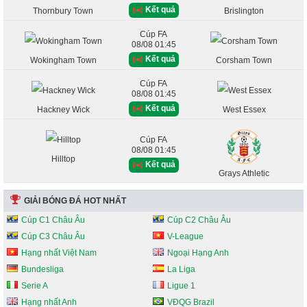
Kết quả
Thornbury Town
Brislington
Cúp FA
08/08 01:45
Kết quả
Wokingham Town
Corsham Town
Cúp FA
08/08 01:45
Kết quả
Hackney Wick
West Essex
Cúp FA
08/08 01:45
Hilltop
Kết quả
Grays Athletic
GIẢI BÓNG ĐÁ HOT NHẤT
Cúp C1 Châu Âu
Cúp C2 Châu Âu
Cúp C3 Châu Âu
V-League
Hạng nhất Việt Nam
Ngoại Hạng Anh
Bundesliga
La Liga
Serie A
Ligue 1
Hạng nhất Anh
VĐQG Brazil