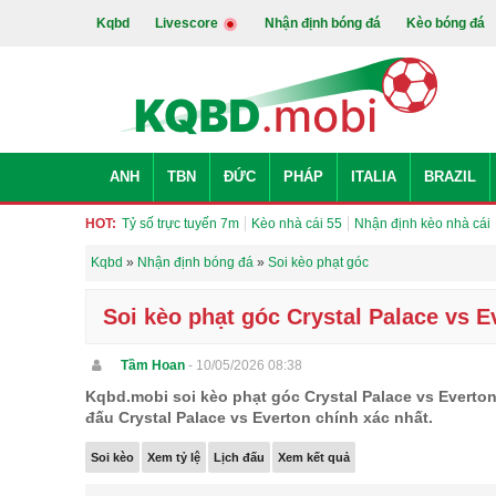
Kqbd
Livescore
Nhận định bóng đá
Kèo bóng đá
ANH
TBN
ĐỨC
PHÁP
ITALIA
BRAZIL
HOT:
Tỷ số trực tuyến 7m
Kèo nhà cái 55
Nhận định kèo nhà cái
Kqbd
»
Nhận định bóng đá
»
Soi kèo phạt góc
Soi kèo phạt góc Crystal Palace vs E
Tầm Hoan
- 10/05/2026 08:38
Kqbd.mobi soi kèo phạt góc Crystal Palace vs Everton
đấu Crystal Palace vs Everton chính xác nhất.
Soi kèo
Xem tỷ lệ
Lịch đấu
Xem kết quả