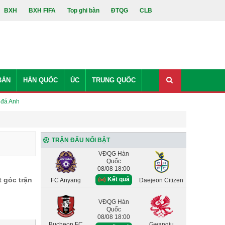
BXH
BXH FIFA
Top ghi bàn
ĐTQG
CLB
BẢN
HÀN QUỐC
ÚC
TRUNG QUỐC
 đá Anh
TRẬN ĐẤU NỔI BẬT
VĐQG Hàn
Quốc
08/08 18:00
Kết quả
t góc trận
FC Anyang
Daejeon Citizen
VĐQG Hàn
Quốc
08/08 18:00
Bucheon FC
Gwangju