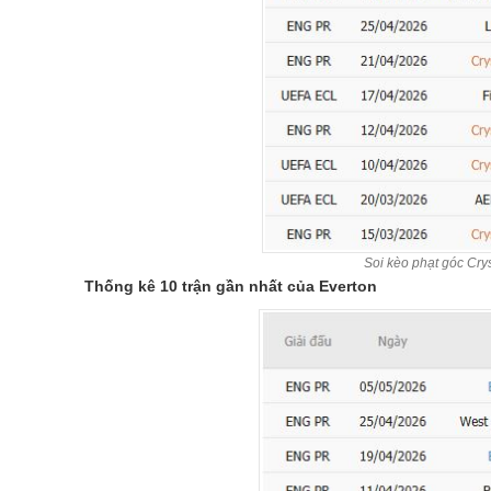
Soi kèo phạt góc Cry
Thống kê 10 trận gần nhất của Everton