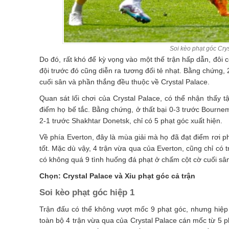
Soi kèo phạt góc Cry
Do đó, rất khó để kỳ vọng vào một thế trận hấp dẫn, đôi
đội trước đó cũng diễn ra tương đối tẻ nhạt. Bằng chứng, 
cuối sân và phần thắng đều thuộc về Crystal Palace.
Quan sát lối chơi của Crystal Palace, có thể nhận thấy
điểm họ bế tắc. Bằng chứng, ở thất bại 0-3 trước Bournem
2-1 trước Shakhtar Donetsk, chỉ có 5 phạt góc xuất hiện.
Về phía Everton, đây là mùa giải mà họ đã đạt điểm rơi 
tốt. Mặc dù vậy, 4 trận vừa qua của Everton, cũng chỉ có 
có không quá 9 tình huống đá phạt ở chấm cột cờ cuối sâ
Chọn: Crystal Palace và Xỉu phạt góc cả trận
Soi kèo phạt góc hiệp 1
Trận đấu có thể không vượt mốc 9 phạt góc, nhưng hiệp 
toàn bộ 4 trận vừa qua của Crystal Palace cán mốc từ 5 ph