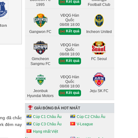
Kết quả
1995
Football Club
VĐQG Hàn
Quốc
08/08 18:00
rton
Kết quả
Gangwon FC
Incheon United
VĐQG Hàn
Quốc
08/08 18:00
Gimcheon
FC Seoul
Kết quả
Sangmu FC
VĐQG Hàn
Quốc
08/08 18:00
Jeonbuk
Jeju SK FC
Kết quả
Hyundai Motors
GIẢI BÓNG ĐÁ HOT NHẤT
Cúp C1 Châu Âu
Cúp C2 Châu Âu
cũng đã chắc
ark đêm nay
Cúp C3 Châu Âu
V-League
Hạng nhất Việt