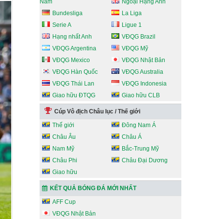
Nam
Ngoại Hạng Anh
Bundesliga
La Liga
Serie A
Ligue 1
Hạng nhất Anh
VĐQG Brazil
VĐQG Argentina
VĐQG Mỹ
VĐQG Mexico
VĐQG Nhật Bản
VĐQG Hàn Quốc
VĐQG Australia
VĐQG Thái Lan
VĐQG Indonesia
Giao hữu ĐTQG
Giao hữu CLB
Cúp Vô địch Châu lục / Thế giới
Thế giới
Đông Nam Á
Châu Âu
Châu Á
Nam Mỹ
Bắc-Trung Mỹ
Châu Phi
Châu Đại Dương
Giao hữu
KẾT QUẢ BÓNG ĐÁ MỚI NHẤT
AFF Cup
VĐQG Nhật Bản