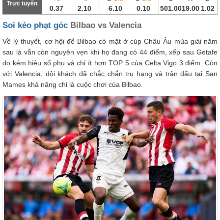
Trực tuyến
0.37
2.10
6.10
0.10
501.00
19.00
1.02
Soi kèo phạt góc
Bilbao vs Valencia
Về lý thuyết, cơ hội để Bilbao có mặt ở cúp Châu Âu mùa giải năm
sau là vẫn còn nguyên vẹn khi họ đang có 44 điểm, xếp sau Getafe
do kém hiệu số phụ và chỉ ít hơn TOP 5 của Celta Vigo 3 điểm. Còn
với Valencia, đội khách đã chắc chắn trụ hạng và trận đấu tại San
Mames khả năng chỉ là cuộc chơi của Bilbao.