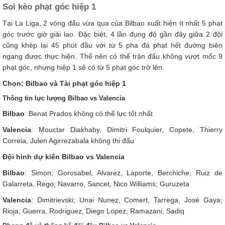
Soi kèo phạt góc hiệp 1
Tại La Liga, 2 vòng đấu vừa qua của Bilbao xuất hiện ít nhất 5 phạt
góc trước giờ giải lao. Đặc biệt, 4 lần đụng độ gần đây giữa 2 đội
cũng khép lại 45 phút đầu với từ 5 pha đá phạt hết đường biên
ngang được thực hiện. Thế nên có thể trận đấu không vượt mốc 9
phạt góc, nhưng hiệp 1 sẽ có từ 5 phạt góc trở lên.
Chọn: Bilbao và Tài phạt góc hiệp 1
Thông tin lực lượng Bilbao vs Valencia
Bilbao
: Benat Prados không có thể lực tốt nhất
Valencia
: Mouctar Diakhaby, Dimitri Foulquier, Copete, Thierry
Correia, Julen Agirrezabala không thi đấu
Đội hình dự kiến Bilbao vs Valencia
Bilbao
: Simon; Gorosabel, Alvarez, Laporte, Berchiche; Ruiz de
Galarreta, Rego; Navarro, Sancet, Nico Williams; Guruzeta
Valencia
: Dimitrievski; Unai Nunez, Comert, Tarrega, José Gaya;
Rioja, Guerra, Rodriguez, Diego Lopez; Ramazani, Sadiq