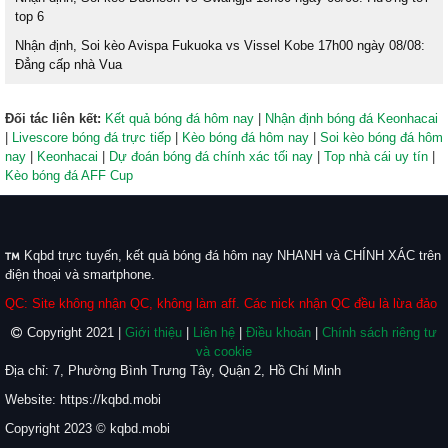
top 6
Nhận định, Soi kèo Avispa Fukuoka vs Vissel Kobe 17h00 ngày 08/08:
Đẳng cấp nhà Vua
Đối tác liên kết:
Kết quả bóng đá hôm nay
|
Nhận định bóng đá Keonhacai
|
Livescore bóng đá trực tiếp
|
Kèo bóng đá hôm nay
|
Soi kèo bóng đá hôm
nay
|
Keonhacai
|
Dự đoán bóng đá chính xác tối nay
|
Top nhà cái uy tín
|
Kèo bóng đá AFF Cup
Kqbd trực tuyến, kết quả bóng đá hôm nay NHANH và CHÍNH XÁC trên
điện thoại và smartphone.
QC: Site không nhận QC, không làm aff. Các nick nhận QC đều là lừa đảo
Copyright 2021 |
Giới thiệu
|
Liên hệ
|
Điều khoản
|
Chính sách riêng tư
và cookie
Địa chỉ: 7, Phường Bình Trưng Tây, Quận 2, Hồ Chí Minh
Website: https://kqbd.mobi
Copyright 2023 © kqbd.mobi