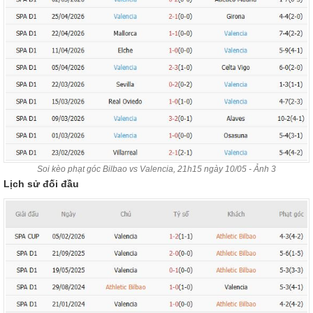
Soi kèo phạt góc Bilbao vs Valencia, 21h15 ngày 10/05 - Ảnh 3
Lịch sử đối đầu