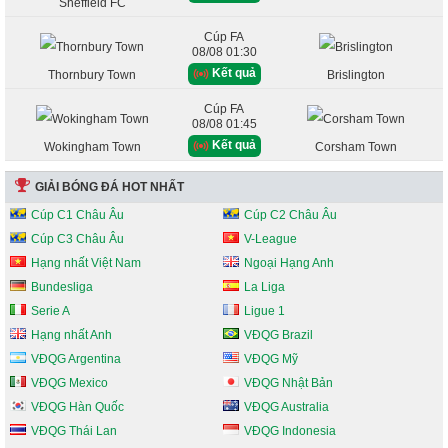
Sheffield FC
Cúp FA
08/08 01:30
Kết quả
Thornbury Town
Brislington
Cúp FA
08/08 01:45
Kết quả
Wokingham Town
Corsham Town
GIẢI BÓNG ĐÁ HOT NHẤT
Cúp C1 Châu Âu
Cúp C2 Châu Âu
Cúp C3 Châu Âu
V-League
Hạng nhất Việt Nam
Ngoại Hạng Anh
Bundesliga
La Liga
Serie A
Ligue 1
Hạng nhất Anh
VĐQG Brazil
VĐQG Argentina
VĐQG Mỹ
VĐQG Mexico
VĐQG Nhật Bản
VĐQG Hàn Quốc
VĐQG Australia
VĐQG Thái Lan
VĐQG Indonesia