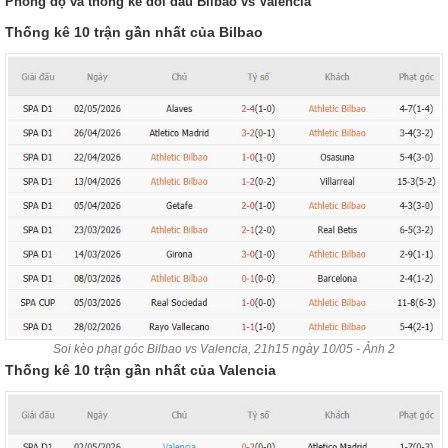
Phong độ và thống kê đối đầu Bilbao vs Valencia
Thống kê 10 trận gần nhất của Bilbao
Soi kèo phạt góc Bilbao vs Valencia, 21h15 ngày 10/05 - Ảnh 2
Thống kê 10 trận gần nhất của Valencia