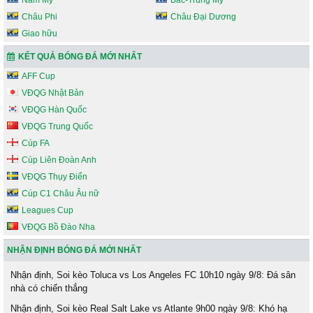
Châu Phi
Châu Đại Dương
Giao hữu
KẾT QUẢ BÓNG ĐÁ MỚI NHẤT
AFF Cup
VĐQG Nhật Bản
VĐQG Hàn Quốc
VĐQG Trung Quốc
Cúp FA
Cúp Liên Đoàn Anh
VĐQG Thụy Điển
Cúp C1 Châu Âu nữ
Leagues Cup
VĐQG Bồ Đào Nha
NHẬN ĐỊNH BÓNG ĐÁ MỚI NHẤT
Nhận định, Soi kèo Toluca vs Los Angeles FC 10h10 ngày 9/8: Đá sân
nhà có chiến thắng
Nhận định, Soi kèo Real Salt Lake vs Atlante 9h00 ngày 9/8: Khó hạ