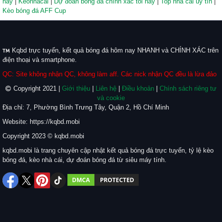
nay
|
Keonhacai
|
Dự đoán bóng đá chính xác tối nay
|
Top nhà cái uy tín
|
Kèo bóng đá AFF Cup
Kqbd trực tuyến, kết quả bóng đá hôm nay NHANH và CHÍNH XÁC trên
điện thoại và smartphone.
QC: Site không nhận QC, không làm aff. Các nick nhận QC đều là lừa đảo
Copyright 2021 |
Giới thiệu
|
Liên hệ
|
Điều khoản
|
Chính sách riêng tư
và cookie
Địa chỉ: 7, Phường Bình Trưng Tây, Quận 2, Hồ Chí Minh
Website: https://kqbd.mobi
Copyright 2023 © kqbd.mobi
kqbd.mobi là trang chuyên cập nhật kết quả bóng đá trực tuyến, tỷ lệ kèo
bóng đá, kèo nhà cái, dự đoán bóng đá từ siêu máy tính.