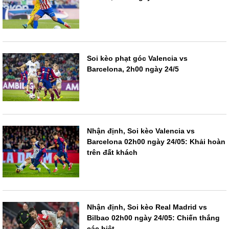
Soi kèo phạt góc Valencia vs
Barcelona, 2h00 ngày 24/5
Nhận định, Soi kèo Valencia vs
Barcelona 02h00 ngày 24/05: Khải hoàn
trên đất khách
Nhận định, Soi kèo Real Madrid vs
Bilbao 02h00 ngày 24/05: Chiến thắng
các biệt