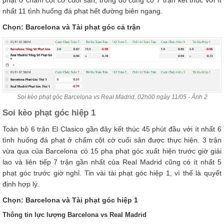
phạt ở chấm cột cờ cuối sân, trong đó cũng có 7 trận kết thúc với ít
nhất 11 tình huống đá phạt hết đường biên ngang.
Chọn: Barcelona và Tài phạt góc cả trận
Soi kèo phạt góc Barcelona vs Real Madrid, 02h00 ngày 11/05 - Ảnh 2
Soi kèo phạt góc hiệp 1
Toàn bộ 6 trận El Clasico gần đây kết thúc 45 phút đầu với ít nhất 6
tình huống đá phạt ở chấm cột cờ cuối sân được thực hiện. 3 trận
vừa qua của Barcelona có 15 pha phạt góc xuất hiện trước giờ giải
lao và liên tiếp 7 trận gần nhất của Real Madrid cũng có ít nhất 5
phạt góc trước giờ nghỉ. Tin vài tài phạt góc hiệp 1, vì thế là quyết
định hợp lý.
Chọn: Barcelona và Tài phạt góc hiệp 1
Thông tin lực lượng Barcelona vs Real Madrid