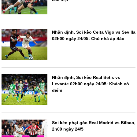
Nhận định, Soi kèo Celta Vigo vs Sevilla
02h00 ngày 24/05: Chủ nhà áp đảo
Nhận định, Soi kèo Real Betis vs
Levante 02h00 ngày 24/05: Khách có
điểm
Soi kèo phạt góc Real Madrid vs Bilbao,
2h00 ngày 24/5