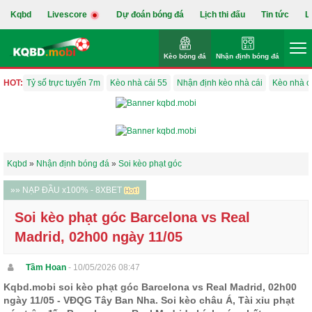
Kqbd
Livescore
Dự đoán bóng đá
Lịch thi đấu
Tin tức
L
Kèo bóng đá
Nhận định bóng đá
HOT:
Tỷ số trực tuyến 7m
Kèo nhà cái 55
Nhận định kèo nhà cái
Kèo nhà c
Kqbd
»
Nhận định bóng đá
»
Soi kèo phạt góc
»» NẠP ĐẦU x100% - 8XBET
Soi kèo phạt góc Barcelona vs Real
Madrid, 02h00 ngày 11/05
Tầm Hoan
- 10/05/2026 08:47
Kqbd.mobi soi kèo phạt góc Barcelona vs Real Madrid, 02h00
ngày 11/05 - VĐQG Tây Ban Nha. Soi kèo châu Á, Tài xỉu phạt