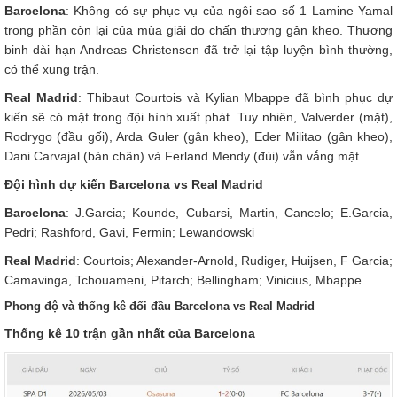
Barcelona
: Không có sự phục vụ của ngôi sao số 1 Lamine Yamal
trong phần còn lại của mùa giải do chấn thương gân kheo. Thương
binh dài hạn Andreas Christensen đã trở lại tập luyện bình thường,
có thể xung trận.
Real Madrid
: Thibaut Courtois và Kylian Mbappe đã bình phục dự
kiến sẽ có mặt trong đội hình xuất phát. Tuy nhiên, Valverder (mặt),
Rodrygo (đầu gối), Arda Guler (gân kheo), Eder Militao (gân kheo),
Dani Carvajal (bàn chân) và Ferland Mendy (đùi) vẫn vắng mặt.
Đội hình dự kiến Barcelona vs Real Madrid
Barcelona
: J.Garcia; Kounde, Cubarsi, Martin, Cancelo; E.Garcia,
Pedri; Rashford, Gavi, Fermin; Lewandowski
Real Madrid
: Courtois; Alexander-Arnold, Rudiger, Huijsen, F Garcia;
Camavinga, Tchouameni, Pitarch; Bellingham; Vinicius, Mbappe.
Phong độ và thống kê đối đầu Barcelona vs Real Madrid
Thống kê 10 trận gần nhất của Barcelona