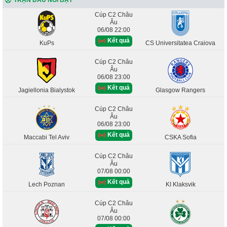
Cúp C2 Châu
Âu
06/08 22:00
Kết quả
KuPs
CS Universitatea Craiova
Cúp C2 Châu
Âu
06/08 23:00
Kết quả
Jagiellonia Bialystok
Glasgow Rangers
Cúp C2 Châu
Âu
06/08 23:00
Kết quả
Maccabi Tel Aviv
CSKA Sofia
Cúp C2 Châu
Âu
07/08 00:00
Kết quả
Lech Poznan
KI Klaksvik
Cúp C2 Châu
Âu
07/08 00:00