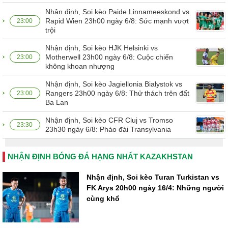
Nhận định, Soi kèo Paide Linnameeskond vs
Rapid Wien 23h00 ngày 6/8: Sức mạnh vượt
23:00
trội
Nhận định, Soi kèo HJK Helsinki vs
Motherwell 23h00 ngày 6/8: Cuộc chiến
23:00
không khoan nhượng
Nhận định, Soi kèo Jagiellonia Bialystok vs
Rangers 23h00 ngày 6/8: Thử thách trên đất
23:00
Ba Lan
Nhận định, Soi kèo CFR Cluj vs Tromso
23:30
23h30 ngày 6/8: Pháo đài Transylvania
NHẬN ĐỊNH BÓNG ĐÁ HẠNG NHẤT KAZAKHSTAN
Nhận định, Soi kèo Turan Turkistan vs
FK Arys 20h00 ngày 16/4: Những người
cùng khổ