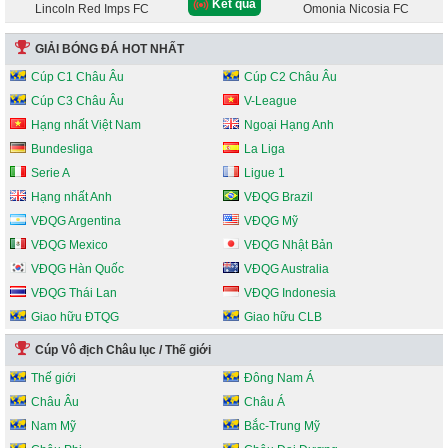
Kết quả
Lincoln Red Imps FC
Omonia Nicosia FC
GIẢI BÓNG ĐÁ HOT NHẤT
Cúp C1 Châu Âu
Cúp C2 Châu Âu
Cúp C3 Châu Âu
V-League
Hạng nhất Việt Nam
Ngoại Hạng Anh
Bundesliga
La Liga
Serie A
Ligue 1
Hạng nhất Anh
VĐQG Brazil
VĐQG Argentina
VĐQG Mỹ
VĐQG Mexico
VĐQG Nhật Bản
VĐQG Hàn Quốc
VĐQG Australia
VĐQG Thái Lan
VĐQG Indonesia
Giao hữu ĐTQG
Giao hữu CLB
Cúp Vô địch Châu lục / Thế giới
Thế giới
Đông Nam Á
Châu Âu
Châu Á
Nam Mỹ
Bắc-Trung Mỹ