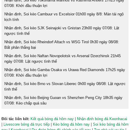
Nhận định, Soi kèo Yokohama Marinos vs Kashima Antlers 17h25 ngày
07/08: Khởi đầu thuận lợi
Nhận định, Soi kèo Cambuur vs Excelsior 01h00 ngày 8/8: Màn tái ngộ
kịch tính
Nhận định, Soi kèo SJK Seinajoki vs Gnistan 23h00 ngày 07/08: Lật
ngược tình thế
Nhận định, Soi kèo Rheindorf Altach vs WSG Tirol 0h30 ngày 08/08:
Bất phân thắng bại
Nhận định, Soi kèo Naftan Novopolotsk vs Arsenal Dzerzhinsk 21h45
ngày 07/08: Lật ngược tình thế
Nhận định, Soi kèo Gamba Osaka vs Urawa Red Diamonds 17h25 ngày
07/08: Khởi đầu thuận lợi
Nhận định, Soi kèo Brno vs Slovan Liberec 0h00 ngày 08/08: Lật ngược
tình thế
Nhận định, Soi kèo Beijing Guoan vs Shenzhen Peng City 18h35 ngày
07/08: Kèo chấp quá sâu
Đối tác liên kết:
Kết quả bóng đá hôm nay
|
Nhận định bóng đá Keonhacai
|
Livescore bóng đá trực tiếp
|
Kèo bóng đá hôm nay
|
Soi kèo bóng đá hôm
nay
|
Keonhacai
|
Dự đoán bóng đá chính xác tối nay
|
Top nhà cái uy tín
|