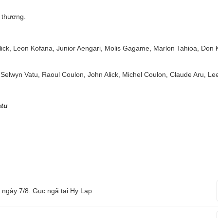
.
n thương.
 Alick, Leon Kofana, Junior Aengari, Molis Gagame, Marlon Tahioa, Don
elwyn Vatu, Raoul Coulon, John Alick, Michel Coulon, Claude Aru, Lee
atu
 ngày 7/8: Gục ngã tại Hy Lạp