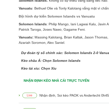
Solomon Islands:
Không có sự thiếu vắng đáng tiếc nào
Vanuatu
: Bethuel Olie và Tonly Kalotang vắng mặt vì chấ
Đội hình dự kiến Solomon Islands vs Vanuatu
Solomon Islands
: Philip Mango, Iani Lagwai Kalu, Javin
Patrick Taroga, Joses Nawo, Gagame Feni.
Vanuatu:
Massing Kalotang, Brian Kaltak, Jason Thomas, S
Azariah Soromon, Alex Saniel.
Dự đoán tỷ số chính xác: Solomon Islands 2-0 Vanu
Kèo châu Á: Chọn Solomon Islands
Kèo tài xỉu: Chọn Xỉu
NHẬN ĐỊNH KÈO NHÀ CÁI TRỰC TUYẾN
Nhận định, Soi kèo PAOK vs Anderlecht 0h45
Live