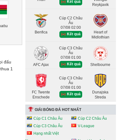
Kết quả
Reykjavik
Cúp C2 Châu
Âu
uatu
07/08 02:00
Benfica
Heart of
Kết quả
Midlothian
Cúp C3 Châu
Âu
07/08 01:00
ọi đấu
Kết quả
AFC Ajax
Shelbourne
 thua 1
Cúp C3 Châu
Âu
07/08 01:00
FC Twente
Dunajska
Kết quả
Enschede
Streda
GIẢI BÓNG ĐÁ HOT NHẤT
Cúp C1 Châu Âu
Cúp C2 Châu Âu
Cúp C3 Châu Âu
V-League
Hạng nhất Việt