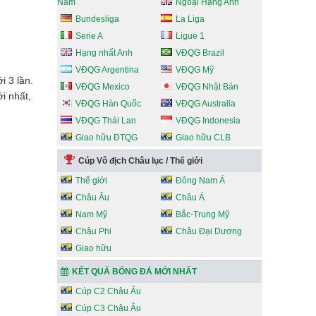
Nam
Ngoại Hạng Anh
Bundesliga
La Liga
Serie A
Ligue 1
Hạng nhất Anh
VĐQG Brazil
VĐQG Argentina
VĐQG Mỹ
i 3 lần.
VĐQG Mexico
VĐQG Nhật Bản
i nhất,
VĐQG Hàn Quốc
VĐQG Australia
VĐQG Thái Lan
VĐQG Indonesia
Giao hữu ĐTQG
Giao hữu CLB
Cúp Vô địch Châu lục / Thế giới
Thế giới
Đông Nam Á
Châu Âu
Châu Á
Nam Mỹ
Bắc-Trung Mỹ
Châu Phi
Châu Đại Dương
Giao hữu
KẾT QUẢ BÓNG ĐÁ MỚI NHẤT
Cúp C2 Châu Âu
Cúp C3 Châu Âu