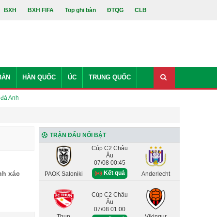
BXH
BXH FIFA
Top ghi bàn
ĐTQG
CLB
BẢN
HÀN QUỐC
ÚC
TRUNG QUỐC
 đá Anh
TRẬN ĐẤU NỔI BẬT
Cúp C2 Châu
Âu
07/08 00:45
Kết quả
nh xác
PAOK Saloniki
Anderlecht
Cúp C2 Châu
Âu
07/08 01:00
Thun
Vikingur