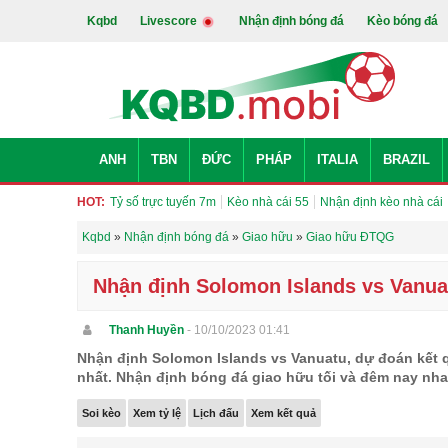
Kqbd
Livescore
Nhận định bóng đá
Kèo bóng đá
ANH
TBN
ĐỨC
PHÁP
ITALIA
BRAZIL
HOT:
Tỷ số trực tuyến 7m
Kèo nhà cái 55
Nhận định kèo nhà cái
Kqbd
»
Nhận định bóng đá
»
Giao hữu
»
Giao hữu ĐTQG
Nhận định Solomon Islands vs Vanuat
Thanh Huyền
- 10/10/2023 01:41
Nhận định Solomon Islands vs Vanuatu, dự đoán kết q
nhất. Nhận định bóng đá giao hữu tối và đêm nay nha
Soi kèo
Xem tỷ lệ
Lịch đấu
Xem kết quả