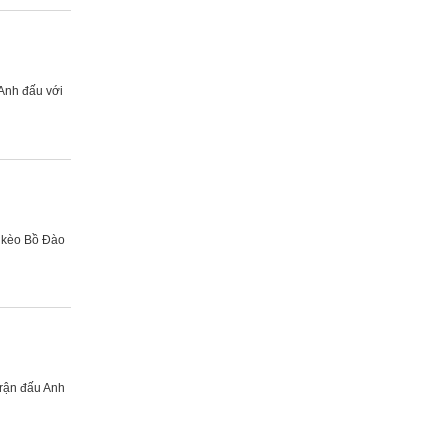
 Anh đấu với
i kèo Bồ Đào
trận đấu Anh