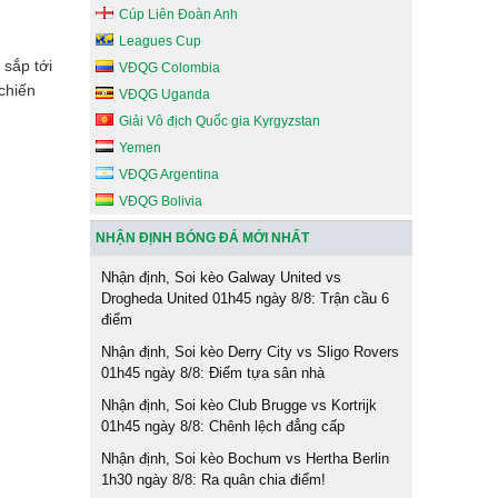
Cúp Liên Đoàn Anh
Leagues Cup
 sắp tới
VĐQG Colombia
chiến
VĐQG Uganda
Giải Vô địch Quốc gia Kyrgyzstan
Yemen
VĐQG Argentina
VĐQG Bolivia
NHẬN ĐỊNH BÓNG ĐÁ MỚI NHẤT
Nhận định, Soi kèo Galway United vs
Drogheda United 01h45 ngày 8/8: Trận cầu 6
điểm
Nhận định, Soi kèo Derry City vs Sligo Rovers
01h45 ngày 8/8: Điểm tựa sân nhà
Nhận định, Soi kèo Club Brugge vs Kortrijk
01h45 ngày 8/8: Chênh lệch đẳng cấp
Nhận định, Soi kèo Bochum vs Hertha Berlin
1h30 ngày 8/8: Ra quân chia điểm!