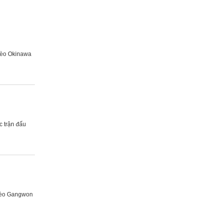
 kèo Okinawa
c trận đấu
 kèo Gangwon