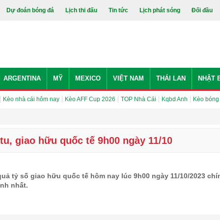
Dự đoán bóng đá
Lịch thi đấu
Tin tức
Lịch phát sóng
Đối đầu
ARGENTINA
MỸ
MEXICO
VIỆT NAM
THÁI LAN
NHẬT 
Kèo nhà cái hôm nay
Kèo AFF Cup 2026
TOP Nhà Cái
Kqbd Anh
Kèo bóng
u, giao hữu quốc tế 9h00 ngày 11/10
uả tỷ số giao hữu quốc tế hôm nay lúc 9h00 ngày 11/10/2023 chí
nh nhất.