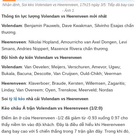
Nhận định, Soi kèo Volendam vs Heerenveen, 17h15 ngày 3/5: Tiếp đà bay cao
- Ảnh 1
Thông tin lực lượng Volendam vs Heerenveen mới nhất
Volendam
: Benjamin Pauwels, Dave Kwakman, Silvinho Esajas chấn
thương.
Heerenveen
: Nikolai Hopland, Amourricho van Axel Dongen, Levi
Smans, Andries Noppert, Maxence Rivera chấn thương.
Đội hình dự kiến Volendam vs Heerenveen
Volendam
: Van Oevelen; Meijers, Verschuren, Amevor, Ugwu;
Bukala, Bacuna; Descotte, Van Cruijsen, Ould-Chikh; Veerman
Heerenveen
: Klaverboer; Braude, Kersten, Willemsen, Zagaritis;
Linday, Van Overeem; Oyen, Trenskow, Meerveld; Nordas
Soi
tỷ lệ kèo
nhà cái Volendam vs Heerenveen
Kèo châu Á trận Volendam vs Heerenveen (1/2:0)
Điểm ăn ở cửa Heerenveen -1/2 đã giảm từ -0.93 xuống 0.97 cho
thấy niềm tin vào đội khách. Đây là điều dễ hiểu khi Heerenveen
đang bay cao với 5 chiến thắng trong 7 trận gần đây. Trong khi đó,