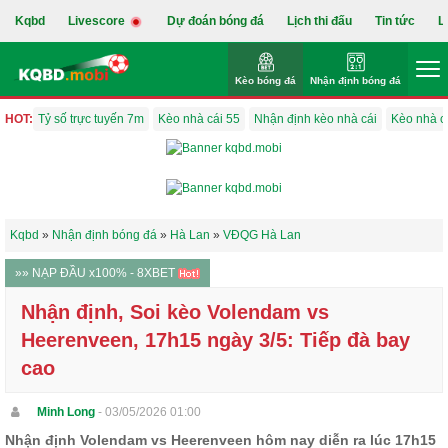
Kqbd
Livescore
Dự đoán bóng đá
Lịch thi đấu
Tin tức
L
Kèo bóng đá
Nhận định bóng đá
HOT:
Tỷ số trực tuyến 7m
Kèo nhà cái 55
Nhận định kèo nhà cái
Kèo nhà c
Kqbd
»
Nhận định bóng đá
»
Hà Lan
»
VĐQG Hà Lan
»» NẠP ĐẦU x100% - 8XBET
Nhận định, Soi kèo Volendam vs
Heerenveen, 17h15 ngày 3/5: Tiếp đà bay
cao
Minh Long
- 03/05/2026 01:00
Nhận định Volendam vs Heerenveen hôm nay diễn ra lúc 17h15