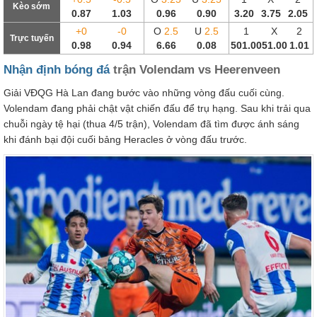
Kèo sớm
0.87
1.03
0.96
0.90
3.20
3.75
2.05
+
0
-
0
O
2.5
U
2.5
1
X
2
Trực tuyến
0.98
0.94
6.66
0.08
501.00
51.00
1.01
Nhận định bóng đá
trận Volendam vs Heerenveen
Giải VĐQG Hà Lan đang bước vào những vòng đấu cuối cùng.
Volendam đang phải chật vật chiến đấu để trụ hạng. Sau khi trải qua
chuỗi ngày tệ hại (thua 4/5 trận), Volendam đã tìm được ánh sáng
khi đánh bại đội cuối bảng Heracles ở vòng đấu trước.