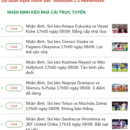
Dự đoán kqbd chính xác: Volendam 1-3 Heerenveen
NHẬN ĐỊNH KÈO NHÀ CÁI TRỰC TUYẾN
Nhận định, Soi kèo Avispa Fukuoka vs Vissel
Live
Kobe 17h00 ngày 08/08: Đẳng cấp nhà Vua
Nhận định, Soi kèo Cerezo Osaka vs
Fagiano Okayama 17h00 ngày 08/08: Lợi
Live
thế sân nhà
Nhận định, Soi kèo Kashiwa Reysol vs Mito
Hollyhock 17h00 ngày 08/08: Tân binh yếu
Live
đuối
Nhận định, Soi kèo Nagoya Grampus vs
Shimizu S-Pulse 17h00 ngày 08/08: 3 điểm
Live
dễ dàng
Nhận định, Soi kèo Tokyo vs Machida Zelvia
Live
17h00 ngày 08/08: Không bàn thắng
Nhận định, Soi kèo Sanfrecce Hiroshima vs
JEF United Chiba 17h15 ngày 08/08: Bắt nạt
Live
kẻ yếu