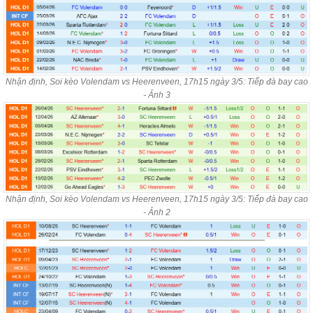
Nhận định, Soi kèo Volendam vs Heerenveen, 17h15 ngày 3/5: Tiếp đà bay cao
- Ảnh 3
Nhận định, Soi kèo Volendam vs Heerenveen, 17h15 ngày 3/5: Tiếp đà bay cao
- Ảnh 2