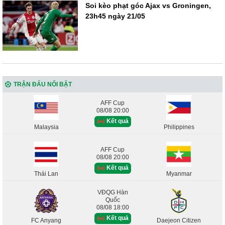
Soi kèo phạt góc Ajax vs Groningen,
23h45 ngày 21/05
TRẬN ĐẤU NỔI BẬT
AFF Cup
08/08 20:00
Kết quả
Malaysia
Philippines
AFF Cup
08/08 20:00
Kết quả
Thái Lan
Myanmar
VĐQG Hàn
Quốc
08/08 18:00
Kết quả
FC Anyang
Daejeon Citizen