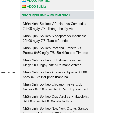
VĐQG Argentina
VĐQG Bolivia
NHẬN ĐỊNH BÓNG ĐÁ MỚI NHẤT
Nhận định, Soi kèo Việt Nam vs Cambodia
20h00 ngày 7/8: Thắng nhẹ lấy vé
Nhận định, Soi kèo Singapore vs Indonesia
20h00 ngày 7/8: Tạm biệt Indo
Nhận định, Soi kèo Portland Timbers vs
Puebla 9h30 ngày 7/8: Ba điểm cho Timbers
Nhận định, Soi kèo Club America vs San
Diego 9h00 ngày 7/8: Sức mạnh Azteca
 Kvernadze
Nhận định, Soi kèo Austin vs Tijuana 08h00
ngày 07/08: Bất phân thắng bại
Nhận định, Soi kèo Chicago Fire vs Club
Necaxa 07h30 ngày 07/08: Vượt qua ám ảnh
Nhận định, Soi kèo Cruz Azul vs Philadelphia
07h00 ngày 07/08: Xa nhà là thua
Nhận định, Soi kèo New York City vs Santos