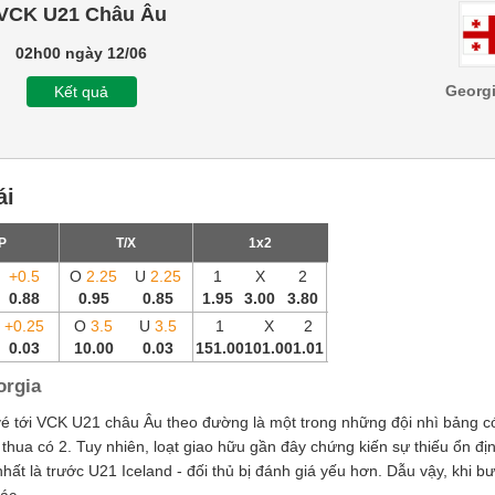
VCK U21 Châu Âu
02h00 ngày 12/06
Georg
Kết quả
ái
P
T/X
1x2
+
0.5
O
2.25
U
2.25
1
X
2
0.88
0.95
0.85
1.95
3.00
3.80
+
0.25
O
3.5
U
3.5
1
X
2
0.03
10.00
0.03
151.00
101.00
1.01
orgia
vé tới VCK U21 châu Âu theo đường là một trong những đội nhì bảng có
ỉ thua có 2. Tuy nhiên, loạt giao hữu gần đây chứng kiến sự thiếu ổn đị
nhất là trước U21 Iceland - đối thủ bị đánh giá yếu hơn. Dẫu vậy, khi bư