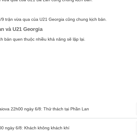
 6/9 trận vừa qua của U21 Georgia cũng chung kịch bản.
an và U21 Georgia
h bản quen thuộc nhiều khả năng sẽ lặp lại.
aiova 22h00 ngày 6/8: Thử thách tại Phần Lan
h00 ngày 6/8: Khách không khách khí