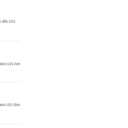
ận đấu U21
i kèo U21 Anh
i kèo U21 Đức