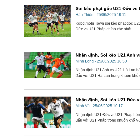
Soi kèo phạt góc U21 Đức vs 
Hàn Thiên - 25/06/2025 19:11
Kqbd.mobi Town soi kèo phạt góc U21 
Đức vs U21 Pháp chính xác nhất.
Nhận định, Soi kèo U21 Anh v
Minh Long - 25/06/2025 10:50
Nhận định U21 Anh vs U21 Hà Lan hôm 
đấu với U21 Hà Lan trong khuôn khổ 
Nhận định, Soi kèo U21 Đức v
Minh Vũ - 25/06/2025 10:17
Nhận định U21 Đức vs U21 Pháp hôm na
đấu với U21 Pháp trong khuôn khổ V