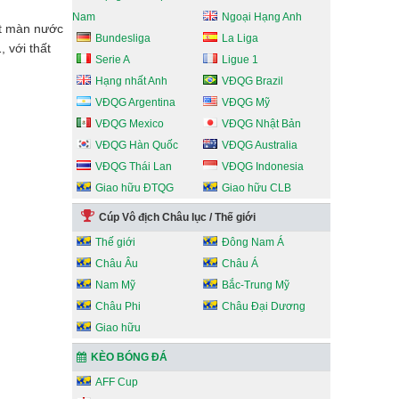
Nam
Ngoại Hạng Anh
ột màn nước
Bundesliga
La Liga
 với thất
Serie A
Ligue 1
Hạng nhất Anh
VĐQG Brazil
VĐQG Argentina
VĐQG Mỹ
VĐQG Mexico
VĐQG Nhật Bản
VĐQG Hàn Quốc
VĐQG Australia
VĐQG Thái Lan
VĐQG Indonesia
Giao hữu ĐTQG
Giao hữu CLB
Cúp Vô địch Châu lục / Thế giới
Thế giới
Đông Nam Á
Châu Âu
Châu Á
Nam Mỹ
Bắc-Trung Mỹ
Châu Phi
Châu Đại Dương
Giao hữu
KÈO BÓNG ĐÁ
AFF Cup