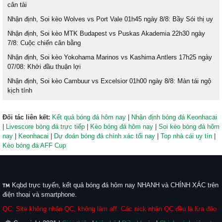
cân tài
Nhận định, Soi kèo Wolves vs Port Vale 01h45 ngày 8/8: Bầy Sói thị uy
Nhận định, Soi kèo MTK Budapest vs Puskas Akademia 22h30 ngày
7/8: Cuộc chiến cân bằng
Nhận định, Soi kèo Yokohama Marinos vs Kashima Antlers 17h25 ngày
07/08: Khởi đầu thuận lợi
Nhận định, Soi kèo Cambuur vs Excelsior 01h00 ngày 8/8: Màn tái ngộ
kịch tính
Đối tác liên kết:
Kết quả bóng đá hôm nay
|
Nhận định bóng đá Keonhacai
|
Livescore bóng đá trực tiếp
|
Kèo bóng đá hôm nay
|
Soi kèo bóng đá hôm
nay
|
Keonhacai
|
Dự đoán bóng đá chính xác tối nay
|
Top nhà cái uy tín
|
Kèo bóng đá AFF Cup
Kqbd trực tuyến, kết quả bóng đá hôm nay NHANH và CHÍNH XÁC trên
điện thoại và smartphone.
QC: Site không nhận QC, không làm aff. Các nick nhận QC đều là lừa đảo