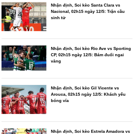
Nhận định, Soi kèo Santa Clara vs
Nacional, 02h15 ngày 12/5: Trận cầu
sinh tử
Nhận định, Soi kèo Rio Ave vs Sporting
CP, 02h15 ngày 12/5: Bám đuổi ngai
vàng
Nhận định, Soi kèo Gil Vicente vs
Arouca, 02h15 ngày 12/5: Khách yếu
bóng vía
Nhận định, Soi kèo Estrela Amadora vs