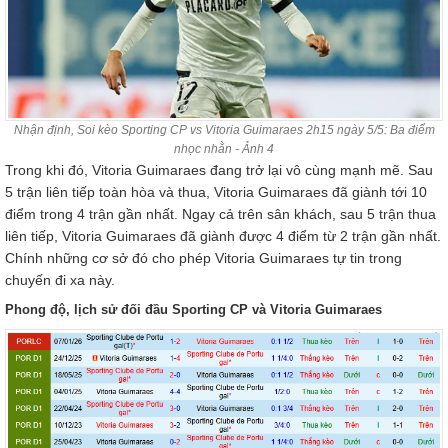
Nhận định, Soi kèo Sporting CP vs Vitoria Guimaraes 2h15 ngày 5/5: Ba điểm
nhọc nhằn - Ảnh 4
Trong khi đó, Vitoria Guimaraes đang trở lại vô cùng mạnh mẽ. Sau
5 trận liên tiếp toàn hòa và thua, Vitoria Guimaraes đã giành tới 10
điểm trong 4 trận gần nhất. Ngay cả trên sân khách, sau 5 trận thua
liên tiếp, Vitoria Guimaraes đã giành được 4 điểm từ 2 trận gần nhất.
Chính những cơ sở đó cho phép Vitoria Guimaraes tự tin trong
chuyến đi xa này.
Phong độ, lịch sử đối đầu Sporting CP và Vitoria Guimaraes