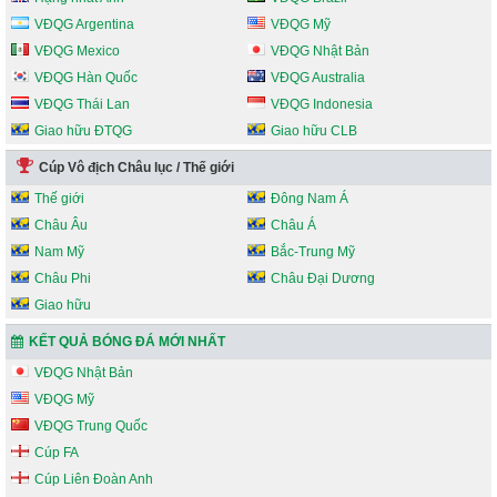
VĐQG Argentina
VĐQG Mỹ
VĐQG Mexico
VĐQG Nhật Bản
VĐQG Hàn Quốc
VĐQG Australia
VĐQG Thái Lan
VĐQG Indonesia
Giao hữu ĐTQG
Giao hữu CLB
Cúp Vô địch Châu lục / Thế giới
Thế giới
Đông Nam Á
Châu Âu
Châu Á
Nam Mỹ
Bắc-Trung Mỹ
Châu Phi
Châu Đại Dương
Giao hữu
KẾT QUẢ BÓNG ĐÁ MỚI NHẤT
VĐQG Nhật Bản
VĐQG Mỹ
VĐQG Trung Quốc
Cúp FA
Cúp Liên Đoàn Anh