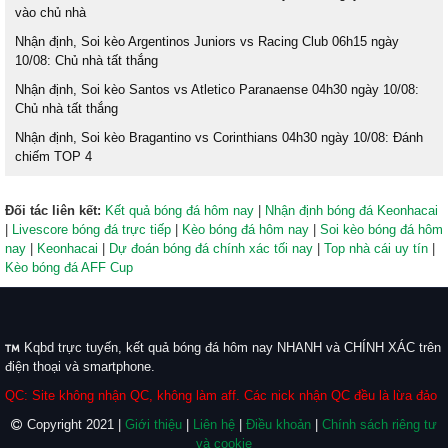
vào chủ nhà
Nhận định, Soi kèo Argentinos Juniors vs Racing Club 06h15 ngày
10/08: Chủ nhà tất thắng
Nhận định, Soi kèo Santos vs Atletico Paranaense 04h30 ngày 10/08:
Chủ nhà tất thắng
Nhận định, Soi kèo Bragantino vs Corinthians 04h30 ngày 10/08: Đánh
chiếm TOP 4
Đối tác liên kết:
Kết quả bóng đá hôm nay
|
Nhận định bóng đá Keonhacai
|
Livescore bóng đá trực tiếp
|
Kèo bóng đá hôm nay
|
Soi kèo bóng đá hôm
nay
|
Keonhacai
|
Dự đoán bóng đá chính xác tối nay
|
Top nhà cái uy tín
|
Kèo bóng đá AFF Cup
Kqbd trực tuyến, kết quả bóng đá hôm nay NHANH và CHÍNH XÁC trên
điện thoại và smartphone.
QC: Site không nhận QC, không làm aff. Các nick nhận QC đều là lừa đảo
Copyright 2021 |
Giới thiệu
|
Liên hệ
|
Điều khoản
|
Chính sách riêng tư
và cookie