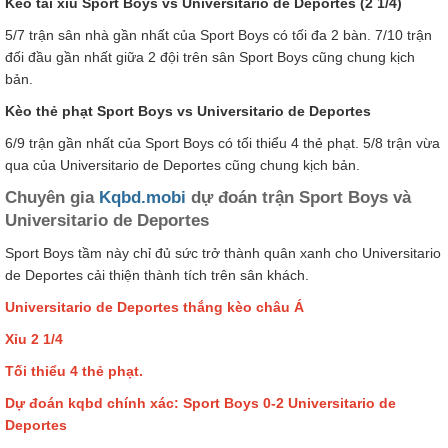
Kèo tài xỉu Sport Boys vs Universitario de Deportes (2 1/4)
5/7 trận sân nhà gần nhất của Sport Boys có tối đa 2 bàn. 7/10 trận
đối đầu gần nhất giữa 2 đội trên sân Sport Boys cũng chung kịch
bản.
Kèo thẻ phạt Sport Boys vs Universitario de Deportes
6/9 trận gần nhất của Sport Boys có tối thiểu 4 thẻ phạt. 5/8 trận vừa
qua của Universitario de Deportes cũng chung kịch bản.
Chuyên gia
Kqbd.mobi
dự đoán trận Sport Boys và
Universitario de Deportes
Sport Boys tầm này chỉ đủ sức trở thành quân xanh cho Universitario
de Deportes cải thiện thành tích trên sân khách.
Universitario de Deportes thắng kèo châu Á
Xỉu 2 1/4
Tối thiểu 4 thẻ phạt.
Dự đoán kqbd chính xác: Sport Boys 0-2 Universitario de
Deportes