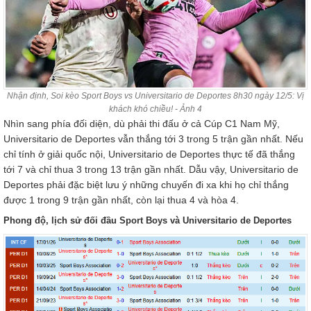
Nhận định, Soi kèo Sport Boys vs Universitario de Deportes 8h30 ngày 12/5: Vị
khách khó chiều! - Ảnh 4
Nhìn sang phía đối diện, dù phải thi đấu ở cả Cúp C1 Nam Mỹ,
Universitario de Deportes vẫn thắng tới 3 trong 5 trận gần nhất. Nếu
chỉ tính ở giải quốc nội, Universitario de Deportes thực tế đã thắng
tới 7 và chỉ thua 3 trong 13 trận gần nhất. Dẫu vậy, Universitario de
Deportes phải đặc biệt lưu ý những chuyến đi xa khi họ chỉ thắng
được 1 trong 9 trận gần nhất, còn lại thua 4 và hòa 4.
Phong độ, lịch sử đối đầu Sport Boys và Universitario de Deportes