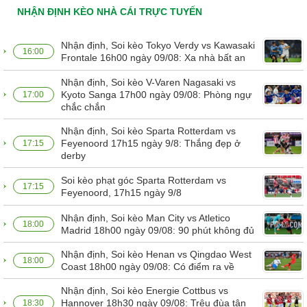
NHẬN ĐỊNH KÈO NHÀ CÁI TRỰC TUYẾN
Nhận định, Soi kèo Tokyo Verdy vs Kawasaki
16:00
Frontale 16h00 ngày 09/08: Xa nhà bất an
Nhận định, Soi kèo V-Varen Nagasaki vs
Kyoto Sanga 17h00 ngày 09/08: Phòng ngự
17:00
chắc chắn
Nhận định, Soi kèo Sparta Rotterdam vs
Feyenoord 17h15 ngày 9/8: Thắng đẹp ở
17:15
derby
Soi kèo phạt góc Sparta Rotterdam vs
17:15
Feyenoord, 17h15 ngày 9/8
Nhận định, Soi kèo Man City vs Atletico
18:00
Madrid 18h00 ngày 09/08: 90 phút không đủ
Nhận định, Soi kèo Henan vs Qingdao West
18:00
Coast 18h00 ngày 09/08: Có điểm ra về
Nhận định, Soi kèo Energie Cottbus vs
Hannover 18h30 ngày 09/08: Trêu đùa tân
18:30