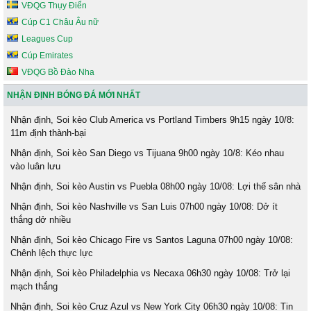
VĐQG Thụy Điển
Cúp C1 Châu Âu nữ
Leagues Cup
Cúp Emirates
VĐQG Bồ Đào Nha
NHẬN ĐỊNH BÓNG ĐÁ MỚI NHẤT
Nhận định, Soi kèo Club America vs Portland Timbers 9h15 ngày 10/8:
11m định thành-bại
Nhận định, Soi kèo San Diego vs Tijuana 9h00 ngày 10/8: Kéo nhau
vào luân lưu
Nhận định, Soi kèo Austin vs Puebla 08h00 ngày 10/08: Lợi thế sân nhà
Nhận định, Soi kèo Nashville vs San Luis 07h00 ngày 10/08: Dở ít
thắng dở nhiều
Nhận định, Soi kèo Chicago Fire vs Santos Laguna 07h00 ngày 10/08:
Chênh lệch thực lực
Nhận định, Soi kèo Philadelphia vs Necaxa 06h30 ngày 10/08: Trở lại
mạch thắng
Nhận định, Soi kèo Cruz Azul vs New York City 06h30 ngày 10/08: Tin