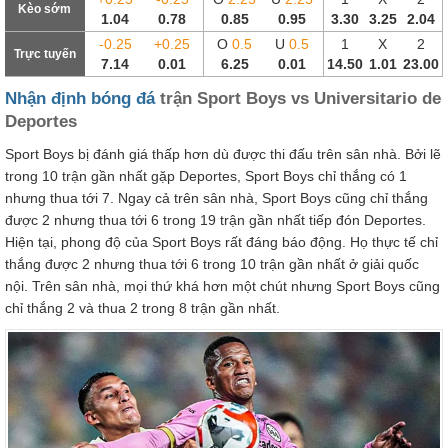
Kèo sớm
1.04
0.78
0.85
0.95
3.30
3.25
2.04
-
0.25
+
0.25
O
0.5
U
0.5
1
X
2
Trực tuyến
7.14
0.01
6.25
0.01
14.50
1.01
23.00
Nhận định bóng đá
trận Sport Boys vs Universitario de
Deportes
Sport Boys bị đánh giá thấp hơn dù được thi đấu trên sân nhà. Bởi lẽ
trong 10 trận gần nhất gặp Deportes, Sport Boys chỉ thắng có 1
nhưng thua tới 7. Ngay cả trên sân nhà, Sport Boys cũng chỉ thắng
được 2 nhưng thua tới 6 trong 19 trận gần nhất tiếp đón Deportes.
Hiện tại, phong độ của Sport Boys rất đáng báo động. Họ thực tế chỉ
thắng được 2 nhưng thua tới 6 trong 10 trận gần nhất ở giải quốc
nội. Trên sân nhà, mọi thứ khá hơn một chút nhưng Sport Boys cũng
chỉ thắng 2 và thua 2 trong 8 trận gần nhất.