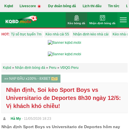
Kqbd
Livescore
Dự đoán bóng đá
Lịch thi đấu
Tin tức
L
Kèo bóng đá
Nhận định bóng đá
HOT:
Tỷ số trực tuyến 7m
Kèo nhà cái 55
Nhận định kèo nhà cái
Kèo nhà c
Kqbd
»
Nhận định bóng đá
»
Peru
»
VĐQG Peru
»» NẠP ĐẦU x100% - 8XBET
Nhận định, Soi kèo Sport Boys vs
Universitario de Deportes 8h30 ngày 12/5:
Vị khách khó chiều!
Hà My
- 11/05/2026 18:23
Nhận định Sport Boys vs Universitario de Deportes hôm nay