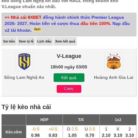
kèo Sông Lam Nghệ An đấu với HAGL trong khuôn khổ
V.League chuẩn xác nhất.
»» Nhà cái 8XBET
đồng hành chính thức Premier League
2026- 2027. Hoàn tiền vé cược thua
đầu tiên 100%.
Nạp đầu
x2 tài khoản.
Soi kèo
Xem tỷ lệ
Lịch đấu
Xem kết quả
V-League
18h00 ngày 03/05
Sông Lam Nghệ An
Hoàng Anh Gia Lai
Kết quả
Cược
Tỷ lệ kèo nhà cái
HDP
T/X
1x2
-
0.5
+
0.5
O
2.5
U
2.5
1
X
2
Kèo sớm
0.98
0.83
1.05
0.70
2.10
3.10
3.10