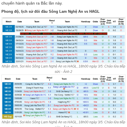
chuyến hành quân ra Bắc lần này.
Phong độ, lịch sử đối đầu Sông Lam Nghệ An vs HAGL
Nhận định, Soi kèo Sông Lam Nghệ An vs HAGL, 18h00 ngày 3/5: Chảo lửa tiếp
sức - Ảnh 2
Nhận định, Soi kèo Sông Lam Nghệ An vs HAGL, 18h00 ngày 3/5: Chảo lửa tiếp