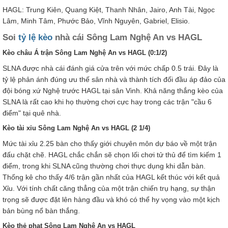
HAGL: Trung Kiên, Quang Kiệt, Thanh Nhân, Jairo, Anh Tài, Ngọc
Lâm, Minh Tâm, Phước Bảo, Vĩnh Nguyên, Gabriel, Elisio.
Soi
tỷ lệ kèo
nhà cái Sông Lam Nghệ An vs HAGL
Kèo châu Á trận Sông Lam Nghệ An vs HAGL (0:1/2)
SLNA được nhà cái đánh giá cửa trên với mức chấp 0.5 trái. Đây là
tỷ lệ phản ánh đúng ưu thế sân nhà và thành tích đối đầu áp đảo của
đội bóng xứ Nghệ trước HAGL tại sân Vinh. Khả năng thắng kèo của
SLNA là rất cao khi họ thường chơi cực hay trong các trận "cầu 6
điểm" tại quê nhà.
Kèo tài xỉu Sông Lam Nghệ An vs HAGL (2 1/4)
Mức tài xỉu 2.25 bàn cho thấy giới chuyên môn dự báo về một trận
đấu chặt chẽ. HAGL chắc chắn sẽ chọn lối chơi tử thủ để tìm kiếm 1
điểm, trong khi SLNA cũng thường chơi thực dụng khi dẫn bàn.
Thống kê cho thấy 4/6 trận gần nhất của HAGL kết thúc với kết quả
Xỉu. Với tính chất căng thẳng của một trận chiến trụ hạng, sự thận
trọng sẽ được đặt lên hàng đầu và khó có thể hy vọng vào một kịch
bản bùng nổ bàn thắng.
Kèo thẻ phạt Sông Lam Nghệ An vs HAGL