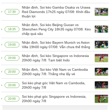
Nhận định, Soi kèo Gamba Osaka vs Urawa
Red Diamonds 17h25 ngày 07/08: Khởi đầu
17:30
thuận lợi
Nhận định, Soi kèo Beijing Guoan vs
Shenzhen Peng City 18h35 ngày 07/08: Kèo
18:35
chấp quá sâu
Nhận định, Soi kèo Bayern Munich vs Aston
19:00
Villa 19h00 ngày 07/08: Vẫn chưa thể thắng
Nhận định, Soi kèo Singapore vs Indonesia
20:00
20h00 ngày 7/8: Tạm biệt Indo
Nhận định, Soi kèo Việt Nam vs Cambodia
20:00
20h00 ngày 7/8: Thắng nhẹ lấy vé
Soi kèo phạt góc Việt Nam vs Cambodia,
20:00
20h00 ngày 7/8
Soi kèo phạt góc Singapore vs Indonesia,
20:00
20h00 ngày 7/8