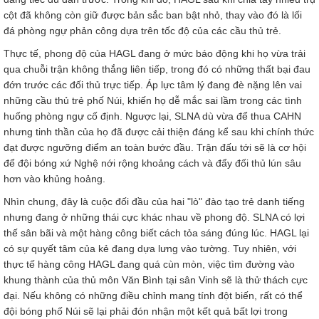
cột đã không còn giữ được bản sắc ban bật nhỏ, thay vào đó là lối
đá phòng ngự phản công dựa trên tốc độ của các cầu thủ trẻ.
Thực tế, phong độ của HAGL đang ở mức báo động khi họ vừa trải
qua chuỗi trận không thắng liên tiếp, trong đó có những thất bại đau
đớn trước các đối thủ trực tiếp. Áp lực tâm lý đang đè nặng lên vai
những cầu thủ trẻ phố Núi, khiến họ dễ mắc sai lầm trong các tình
huống phòng ngự cố định. Ngược lại, SLNA dù vừa để thua CAHN
nhưng tinh thần của họ đã được cải thiện đáng kể sau khi chính thức
đạt được ngưỡng điểm an toàn bước đầu. Trận đấu tới sẽ là cơ hội
để đội bóng xứ Nghệ nới rộng khoảng cách và đẩy đối thủ lún sâu
hơn vào khủng hoảng.
Nhìn chung, đây là cuộc đối đầu của hai "lò" đào tạo trẻ danh tiếng
nhưng đang ở những thái cực khác nhau về phong độ. SLNA có lợi
thế sân bãi và một hàng công biết cách tỏa sáng đúng lúc. HAGL lại
có sự quyết tâm của kẻ đang dựa lưng vào tường. Tuy nhiên, với
thực tế hàng công HAGL đang quá cùn mòn, việc tìm đường vào
khung thành của thủ môn Văn Bình tại sân Vinh sẽ là thử thách cực
đại. Nếu không có những điều chỉnh mang tính đột biến, rất có thể
đội bóng phố Núi sẽ lại phải đón nhận một kết quả bất lợi trong