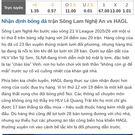
+
0
-
0
O
2.5
U
2.5
1
X
2
Trực tuyến
1.35
0.57
11.00
0.01
67.00
13.00
1.01
Nhận định bóng đá
trận Sông Lam Nghệ An vs HAGL
Sông Lam Nghệ An bước vào vòng 21 V.League 2025/26 với một vị
trí thứ 8 trên bảng xếp hạng với 24 điểm sau 20 trận. Hàng công của
họ đã có 23 lần xuyên thủng mảnh lưới đối phương, nhưng hàng thủ
lại đang là nỗi lo lớn khi để lọt lưới tới 28 bàn. Dưới sự dẫn dắt của
HLV Văn Sỹ Sơn, SLNA đang trình diễn một bộ mặt lỳ lợm, đặc biệt
là tại "chảo lửa" Vinh, nơi họ luôn chơi với tinh thần "không còn gì để
mất" trước sự cổ vũ cuồng nhiệt của khán giả nhà.
Phía bên kia chiến tuyến, HAGL đang thực sự cảm nhận được hơi
nóng của cuộc đua trụ hạng. Vị trí thứ 12 với 19 điểm là một kết quả
đáng thất vọng cho đội bóng phố Núi. Các thông số chuyên môn
cũng không ủng hộ thầy trò HLV Lê Quang Trãi khi họ mới chỉ ghi
được 17 bàn thắng từ đầu mùa – hiệu suất thuộc hàng kém nhất giải
đấu. Dù hàng thủ cũng để lọt lưới 28 bàn tương đương với chủ nhà,
nhưng sự thiếu hụt các phương án tấn công biến hóa khiến HAGL
thường xuyên rơi vào cảnh bế tắc khi bị đối phương dẫn trước.