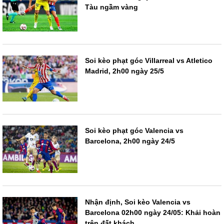
Tàu ngầm vàng
Soi kèo phạt góc Villarreal vs Atletico
Madrid, 2h00 ngày 25/5
Soi kèo phạt góc Valencia vs
Barcelona, 2h00 ngày 24/5
Nhận định, Soi kèo Valencia vs
Barcelona 02h00 ngày 24/05: Khải hoàn
trên đất khách