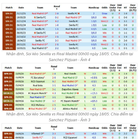
Nhận định, Soi kèo Sevilla vs Real Madrid 00h00 ngày 18/05: Chia điểm tại
Sanchez Pizjuan - Ảnh 4
Nhận định, Soi kèo Sevilla vs Real Madrid 00h00 ngày 18/05: Chia điểm tại
Sanchez Pizjuan - Ảnh 3