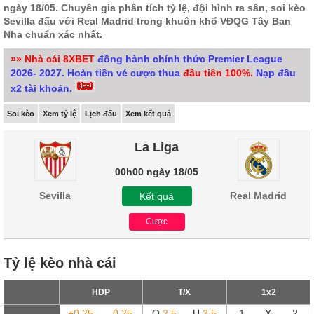
ngày 18/05. Chuyên gia phân tích tỷ lệ, đội hình ra sân, soi kèo
Sevilla đấu với Real Madrid trong khuôn khổ VĐQG Tây Ban
Nha chuẩn xác nhất.
»» Nhà cái 8XBET
đồng hành chính thức Premier League
2026- 2027. Hoàn tiền vé cược thua
đầu tiên 100%.
Nạp đầu
x2 tài khoản.
Soi kèo
Xem tỷ lệ
Lịch đấu
Xem kết quả
La Liga
00h00 ngày 18/05
Sevilla
Real Madrid
Kết quả
Cược
Tỷ lệ kèo nhà cái
HDP
T/X
1x2
+
0.25
-
0.25
O
2.5
U
2.5
1
X
2