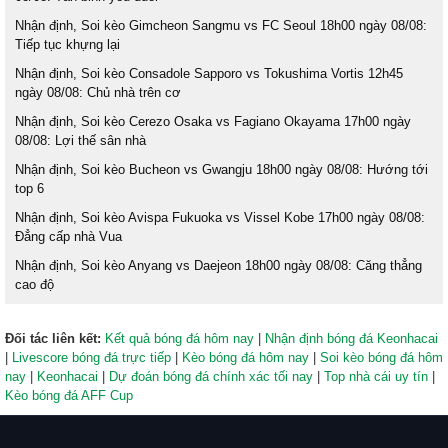
Nhận định, Soi kèo Gimcheon Sangmu vs FC Seoul 18h00 ngày 08/08:
Tiếp tục khựng lại
Nhận định, Soi kèo Consadole Sapporo vs Tokushima Vortis 12h45
ngày 08/08: Chủ nhà trên cơ
Nhận định, Soi kèo Cerezo Osaka vs Fagiano Okayama 17h00 ngày
08/08: Lợi thế sân nhà
Nhận định, Soi kèo Bucheon vs Gwangju 18h00 ngày 08/08: Hướng tới
top 6
Nhận định, Soi kèo Avispa Fukuoka vs Vissel Kobe 17h00 ngày 08/08:
Đẳng cấp nhà Vua
Nhận định, Soi kèo Anyang vs Daejeon 18h00 ngày 08/08: Căng thẳng
cao độ
Đối tác liên kết:
Kết quả bóng đá hôm nay
|
Nhận định bóng đá Keonhacai
|
Livescore bóng đá trực tiếp
|
Kèo bóng đá hôm nay
|
Soi kèo bóng đá hôm
nay
|
Keonhacai
|
Dự đoán bóng đá chính xác tối nay
|
Top nhà cái uy tín
|
Kèo bóng đá AFF Cup