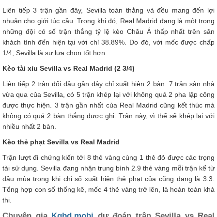
Liên tiếp 3 trận gần đây, Sevilla toàn thắng và đều mang đến lợi
nhuận cho giới túc cầu. Trong khi đó, Real Madrid đang là một trong
những đội có số trận thắng tỷ lệ kèo Châu Á thấp nhất trên sân
khách tính đến hiện tại với chỉ 38.89%. Do đó, với mốc được chấp
1/4, Sevilla là sự lựa chọn tốt hơn.
Kèo tài xỉu Sevilla vs Real Madrid (2 3/4)
Liên tiếp 2 trận đối đầu gần đây chỉ xuất hiện 2 bàn. 7 trận sân nhà
vừa qua của Sevilla, có 5 trận khép lại với không quá 2 pha lập công
được thực hiện. 3 trận gần nhất của Real Madrid cũng kết thúc mà
không có quá 2 bàn thắng được ghi. Trận này, vì thế sẽ khép lại với
nhiều nhất 2 bàn.
Kèo thẻ phạt Sevilla vs Real Madrid
Trận lượt đi chứng kiến tới 8 thẻ vàng cùng 1 thẻ đỏ được các trọng
tài sử dụng. Sevilla đang nhận trung bình 2.9 thẻ vàng mỗi trận kể từ
đầu mùa trong khi chỉ số xuất hiện thẻ phạt của cũng đang là 3.3.
Tổng hợp con số thống kê, mốc 4 thẻ vàng trở lên, là hoàn toàn khả
thi.
Chuyên gia
Kqbd.mobi
dự đoán trận Sevilla vs Real