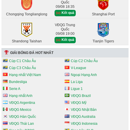
Quốc
09/08 18:35
Kết quả
Chongqing Tonglianglong
Shanghai Port
VĐQG Trung
Quốc
09/08 19:00
Kết quả
Shandong Taishan
Tianjin Tigers
GIẢI BÓNG ĐÁ HOT NHẤT
Cúp C1 Châu Âu
Cúp C2 Châu Âu
Cúp C3 Châu Âu
V-League
Hạng nhất Việt Nam
Ngoại Hạng Anh
Bundesliga
La Liga
Serie A
Ligue 1
Hạng nhất Anh
VĐQG Brazil
VĐQG Argentina
VĐQG Mỹ
VĐQG Mexico
VĐQG Nhật Bản
VĐQG Hàn Quốc
VĐQG Australia
VĐQG Thái Lan
VĐQG Indonesia