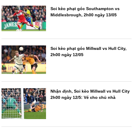
Soi kèo phạt góc Southampton vs
Middlesbrough, 2h00 ngày 13/05
Soi kèo phạt góc Millwall vs Hull City,
2h00 ngày 12/05
Nhận định, Soi kèo Millwall vs Hull City
2h00 ngày 12/5: Vé cho chủ nhà