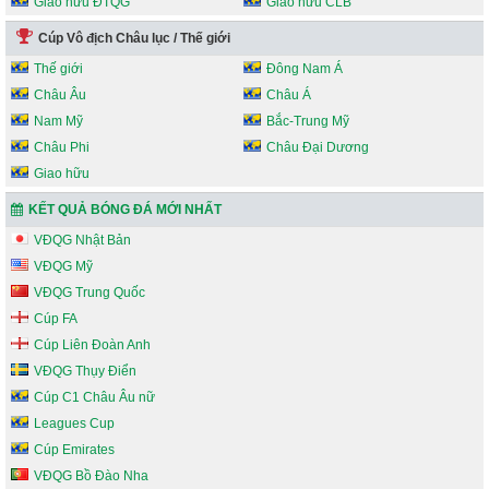
Giao hữu ĐTQG
Giao hữu CLB
Cúp Vô địch Châu lục / Thế giới
Thế giới
Đông Nam Á
Châu Âu
Châu Á
Nam Mỹ
Bắc-Trung Mỹ
Châu Phi
Châu Đại Dương
Giao hữu
KẾT QUẢ BÓNG ĐÁ MỚI NHẤT
VĐQG Nhật Bản
VĐQG Mỹ
VĐQG Trung Quốc
Cúp FA
Cúp Liên Đoàn Anh
VĐQG Thụy Điển
Cúp C1 Châu Âu nữ
Leagues Cup
Cúp Emirates
VĐQG Bồ Đào Nha