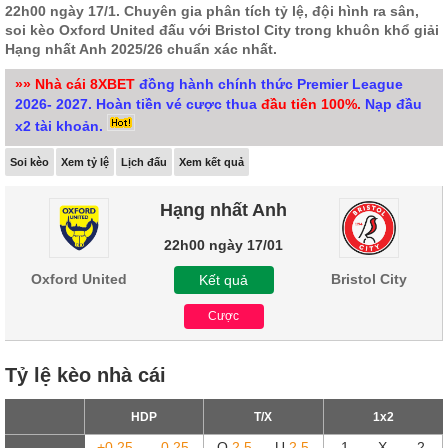
22h00 ngày 17/1. Chuyên gia phân tích tỷ lệ, đội hình ra sân,
soi kèo Oxford United đấu với Bristol City trong khuôn khổ giải
Hạng nhất Anh 2025/26 chuẩn xác nhất.
»» Nhà cái 8XBET
đồng hành chính thức Premier League
2026- 2027. Hoàn tiền vé cược thua
đầu tiên 100%.
Nạp đầu
x2 tài khoản.
Soi kèo
Xem tỷ lệ
Lịch đấu
Xem kết quả
Hạng nhất Anh
22h00 ngày 17/01
Oxford United
Bristol City
Kết quả
Cược
Tỷ lệ kèo nhà cái
HDP
T/X
1x2
+
0.25
-
0.25
O
2.5
U
2.5
1
X
2