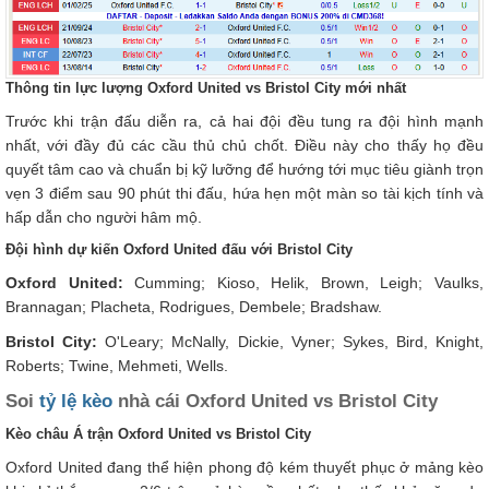
Thông tin lực lượng Oxford United vs Bristol City mới nhất
Trước khi trận đấu diễn ra, cả hai đội đều tung ra đội hình mạnh
nhất, với đầy đủ các cầu thủ chủ chốt. Điều này cho thấy họ đều
quyết tâm cao và chuẩn bị kỹ lưỡng để hướng tới mục tiêu giành trọn
vẹn 3 điểm sau 90 phút thi đấu, hứa hẹn một màn so tài kịch tính và
hấp dẫn cho người hâm mộ.
Đội hình dự kiến Oxford United đấu với Bristol City
Oxford United:
Cumming; Kioso, Helik, Brown, Leigh; Vaulks,
Brannagan; Placheta, Rodrigues, Dembele; Bradshaw.
Bristol City:
O'Leary; McNally, Dickie, Vyner; Sykes, Bird, Knight,
Roberts; Twine, Mehmeti, Wells.
Soi
tỷ lệ kèo
nhà cái Oxford United vs Bristol City
Kèo châu Á trận Oxford United vs Bristol City
Oxford United đang thể hiện phong độ kém thuyết phục ở mảng kèo