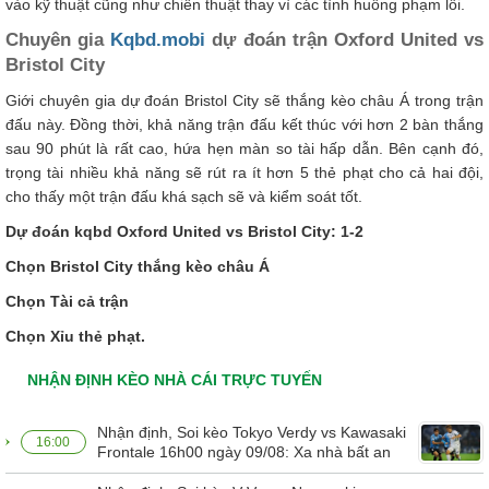
vào kỹ thuật cũng như chiến thuật thay vì các tình huống phạm lỗi.
Chuyên gia
Kqbd.mobi
dự đoán trận Oxford United vs
Bristol City
Giới chuyên gia dự đoán Bristol City sẽ thắng kèo châu Á trong trận
đấu này. Đồng thời, khả năng trận đấu kết thúc với hơn 2 bàn thắng
sau 90 phút là rất cao, hứa hẹn màn so tài hấp dẫn. Bên cạnh đó,
trọng tài nhiều khả năng sẽ rút ra ít hơn 5 thẻ phạt cho cả hai đội,
cho thấy một trận đấu khá sạch sẽ và kiểm soát tốt.
Dự đoán kqbd Oxford United vs Bristol City: 1-2
Chọn Bristol City thắng kèo châu Á
Chọn Tài cả trận
Chọn Xỉu thẻ phạt.
NHẬN ĐỊNH KÈO NHÀ CÁI TRỰC TUYẾN
Nhận định, Soi kèo Tokyo Verdy vs Kawasaki
16:00
Frontale 16h00 ngày 09/08: Xa nhà bất an