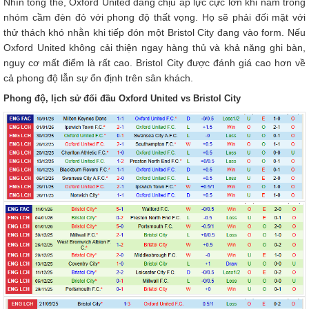
Nhìn tổng thể, Oxford United đang chịu áp lực cực lớn khi nằm trong
nhóm cầm đèn đỏ với phong độ thất vọng. Họ sẽ phải đối mặt với
thử thách khó nhằn khi tiếp đón một Bristol City đang vào form. Nếu
Oxford United không cải thiện ngay hàng thủ và khả năng ghi bàn,
nguy cơ mất điểm là rất cao. Bristol City được đánh giá cao hơn về
cả phong độ lẫn sự ổn định trên sân khách.
Phong độ, lịch sử đối đầu Oxford United vs Bristol City