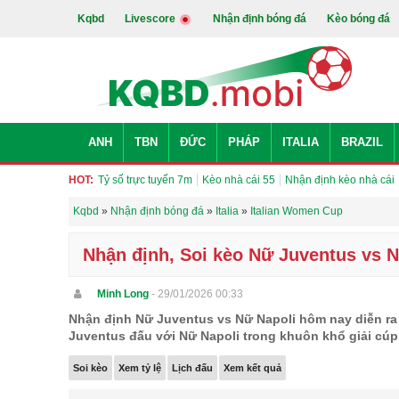
Kqbd
Livescore
Nhận định bóng đá
Kèo bóng đá
ANH
TBN
ĐỨC
PHÁP
ITALIA
BRAZIL
HOT:
Tỷ số trực tuyến 7m
Kèo nhà cái 55
Nhận định kèo nhà cái
Kqbd
»
Nhận định bóng đá
»
Italia
»
Italian Women Cup
Nhận định, Soi kèo Nữ Juventus vs N
Minh Long
- 29/01/2026 00:33
Nhận định Nữ Juventus vs Nữ Napoli hôm nay diễn ra l
Juventus đấu với Nữ Napoli trong khuôn khổ giải cúp 
Soi kèo
Xem tỷ lệ
Lịch đấu
Xem kết quả