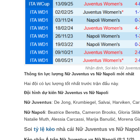
Nhận định, Soi kèo Nữ Juventus
Thông tin lực lượng Nữ Juventus vs Nữ Napoli mới nhất
Hai đội có lực lượng tốt nhất trước trận đấu này.
Đội hình dự kiến Nữ Juventus vs Nữ Napoli
Nữ Juventus
: De Jong, Krumbiegel, Salvai, Harviken, Carb
Nữ Napoli
: Beatrice Beretta, Cameron Brooks, Gloria Sliš
Natalie Muth, Alessia Carcassi, Marija Banušić, Morena Gia
Soi
tỷ lệ kèo
nhà cái Nữ Juventus vs Nữ Napol
Kèo châu Á trận Nữ Juventus vs Nữ Napoli (0:1 1/2)