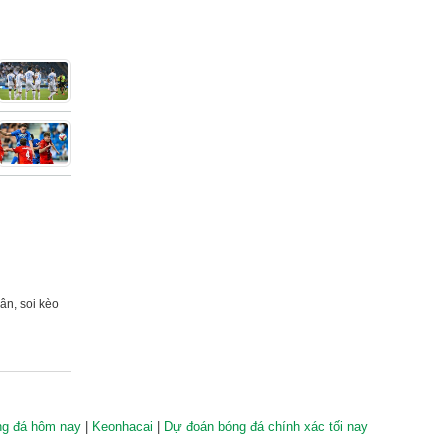
ân, soi kèo
ng đá hôm nay
|
Keonhacai
|
Dự đoán bóng đá chính xác tối nay