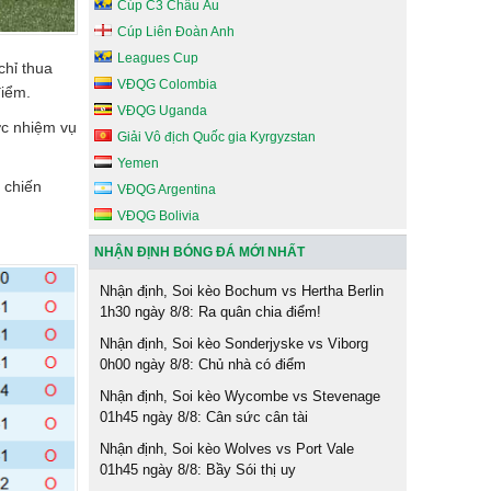
Cúp C3 Châu Âu
Cúp Liên Đoàn Anh
Leagues Cup
chỉ thua
VĐQG Colombia
điểm.
VĐQG Uganda
ớc nhiệm vụ
Giải Vô địch Quốc gia Kyrgyzstan
Yemen
 chiến
VĐQG Argentina
VĐQG Bolivia
NHẬN ĐỊNH BÓNG ĐÁ MỚI NHẤT
Nhận định, Soi kèo Bochum vs Hertha Berlin
1h30 ngày 8/8: Ra quân chia điểm!
Nhận định, Soi kèo Sonderjyske vs Viborg
0h00 ngày 8/8: Chủ nhà có điểm
Nhận định, Soi kèo Wycombe vs Stevenage
01h45 ngày 8/8: Cân sức cân tài
Nhận định, Soi kèo Wolves vs Port Vale
01h45 ngày 8/8: Bầy Sói thị uy