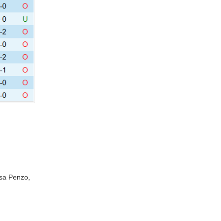
esa Penzo,