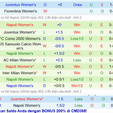
 vs Nữ Napoli, 02h30 ngày 30/1: Cẩn thận cửa dưới - Ảnh 2
 vs Nữ Napoli, 02h30 ngày 30/1: Cẩn thận cửa dưới - Ảnh 1