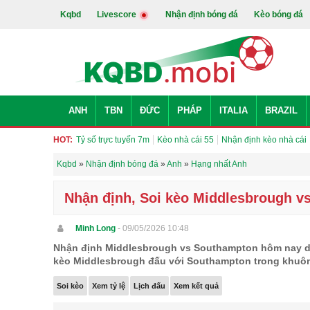
Kqbd
Livescore
Nhận định bóng đá
Kèo bóng đá
ANH
TBN
ĐỨC
PHÁP
ITALIA
BRAZIL
HOT:
Tỷ số trực tuyến 7m
Kèo nhà cái 55
Nhận định kèo nhà cái
Kqbd
»
Nhận định bóng đá
»
Anh
»
Hạng nhất Anh
Nhận định, Soi kèo Middlesbrough v
Minh Long
- 09/05/2026 10:48
Nhận định Middlesbrough vs Southampton hôm nay diễn 
kèo Middlesbrough đấu với Southampton trong khuôn
Soi kèo
Xem tỷ lệ
Lịch đấu
Xem kết quả