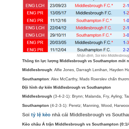
Nhận định, Soi kèo Middlesbroug
Thông tin lực lượng Middlesbrough vs Southampton mới n
Middlesbrough
: Alfie Jones, Darragh Lenihan, Hayden 
Southampton
: Alex McCarthy, Mads Roerslev chấn thươn
Đội hình dự kiến Middlesbrough vs Southampton
Middlesbrough
(3-4-2-1): Brynn; Malanda, Fry, Ayling; Ta
Southampton
(4-2-3-1): Peretz; Manning, Wood, Harwood-
Soi
tỷ lệ kèo
nhà cái Middlesbrough vs South
Kèo châu Á trận Middlesbrough vs Southampton (0:1/