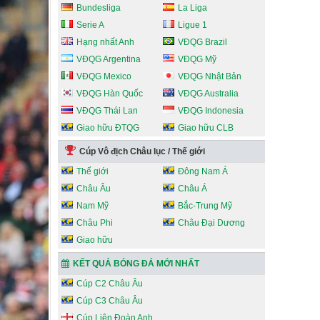
Bundesliga
La Liga
Serie A
Ligue 1
Hạng nhất Anh
VĐQG Brazil
VĐQG Argentina
VĐQG Mỹ
VĐQG Mexico
VĐQG Nhật Bản
VĐQG Hàn Quốc
VĐQG Australia
VĐQG Thái Lan
VĐQG Indonesia
Giao hữu ĐTQG
Giao hữu CLB
Cúp Vô địch Châu lục / Thế giới
Thế giới
Đông Nam Á
Châu Âu
Châu Á
Nam Mỹ
Bắc-Trung Mỹ
Châu Phi
Châu Đại Dương
Giao hữu
KẾT QUẢ BÓNG ĐÁ MỚI NHẤT
Cúp C2 Châu Âu
Cúp C3 Châu Âu
Cúp Liên Đoàn Anh