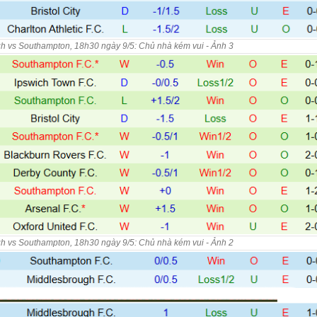
h vs Southampton, 18h30 ngày 9/5: Chủ nhà kém vui - Ảnh 3
h vs Southampton, 18h30 ngày 9/5: Chủ nhà kém vui - Ảnh 2