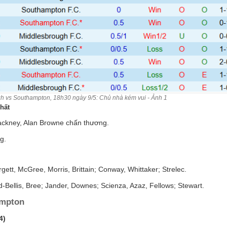
h vs Southampton, 18h30 ngày 9/5: Chủ nhà kém vui - Ảnh 1
hất
Hackney, Alan Browne chấn thương.
g.
rgett, McGree, Morris, Brittain; Conway, Whittaker; Strelec.
Bellis, Bree; Jander, Downes; Scienza, Azaz, Fellows; Stewart.
ampton
4)