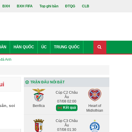
BXH
BXH FIFA
Top ghi bàn
ĐTQG
CLB
BẢN
HÀN QUỐC
ÚC
TRUNG QUỐC
 đá Anh
TRẬN ĐẤU NỔI BẬT
ui
Cúp C2 Châu
Âu
07/08 02:00
sân, soi
Benfica
Heart of
Kết quả
Midlothian
Cúp C3 Châu
Âu
07/08 01:30