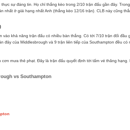
hực sự đáng tin. Họ chỉ thắng kèo trong 2/10 trận đấu gần đây. Trong
n nhất ở giải hạng nhất Anh (thắng kèo 12/16 trận). CLB này cũng thắn
)
dồn vào khả năng trận đấu có nhiều bàn thắng. Có tới 7/10 trận đối đầu
 gần đây của Middlesbrough và 9 trận liên tiếp của Southampton đều có 
n cơn mưa thẻ phạt. Đây là trận đấu quyết định tới tấm vé thăng hạng.
rough vs Southampton
mpton