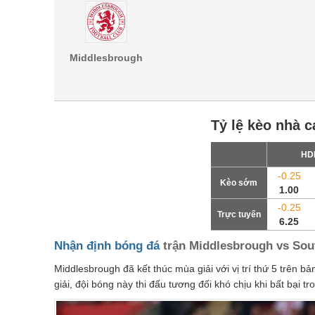
Middlesbrough
Tỷ lệ kèo nhà c
HD
-
0.25
Kèo sớm
1.00
-
0.25
Trực tuyến
6.25
Nhận định bóng đá
trận Middlesbrough vs So
Middlesbrough đã kết thúc mùa giải với vị trí thứ 5 trên 
giải, đội bóng này thi đấu tương đối khó chịu khi bất bại tro