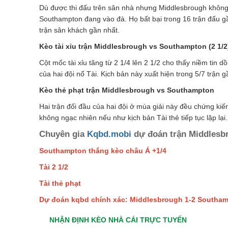
Dù được thi đấu trên sân nhà nhưng Middlesbrough không t
Southampton đang vào đà. Họ bất bại trong 16 trận đấu gầ
trận sân khách gần nhất.
Kèo tài xỉu trận Middlesbrough vs Southampton (2 1/2
Cột mốc tài xỉu tăng từ 2 1/4 lên 2 1/2 cho thấy niềm tin 
của hai đội nổ Tài. Kịch bản này xuất hiện trong 5/7 trận
Kèo thẻ phạt trận Middlesbrough vs Southampton
Hai trận đối đầu của hai đội ở mùa giải này đều chứng kiế
không ngạc nhiên nếu như kịch bản Tài thẻ tiếp tục lặp lại.
Chuyên gia
Kqbd.mobi
dự đoán trận Middlesb
Southampton thắng kèo châu Á +1/4
Tài 2 1/2
Tài thẻ phạt
Dự đoán kqbd chính xác: Middlesbrough 1-2 Southa
NHẬN ĐỊNH KÈO NHÀ CÁI TRỰC TUYẾN