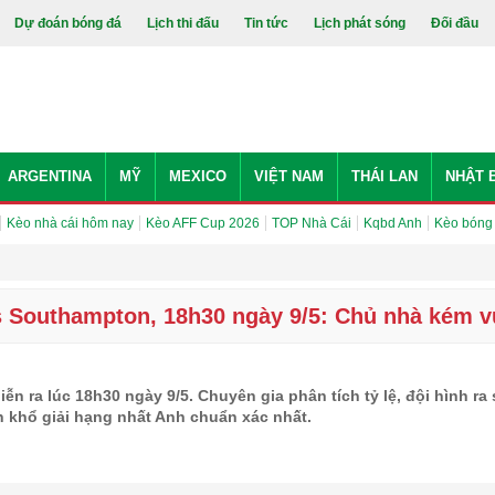
Dự đoán bóng đá
Lịch thi đấu
Tin tức
Lịch phát sóng
Đối đầu
ARGENTINA
MỸ
MEXICO
VIỆT NAM
THÁI LAN
NHẬT 
Kèo nhà cái hôm nay
Kèo AFF Cup 2026
TOP Nhà Cái
Kqbd Anh
Kèo bóng
s Southampton, 18h30 ngày 9/5: Chủ nhà kém v
ra lúc 18h30 ngày 9/5. Chuyên gia phân tích tỷ lệ, đội hình ra 
 khổ giải hạng nhất Anh chuẩn xác nhất.