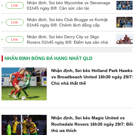
Nhận định, Soi kèo Wycombe vs Stevenage
Live
01h45 ngày 8/8: Cân sức cân tài
Nhận định, Soi kèo Club Brugge vs Kortrijk
Live
01h45 ngày 8/8: Chênh lệch đẳng cấp
Nhận định, Soi kèo Derry City vs Sligo
Live
Rovers 01h45 ngày 8/8: Điểm tựa sân nhà
NHẬN ĐỊNH BÓNG ĐÁ HẠNG NHẤT QLD
Nhận định, Soi kèo Holland Park Hawks
vs Broadbeach United 16h30 ngày 29/7:
Chủ nhà thất thế
Nhận định, Soi kèo Magic United vs
Rochedale Rovers 16h30 ngày 29/7: Đối
thủ ưa thích