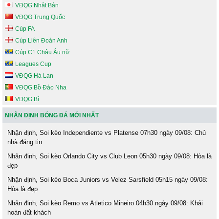
VĐQG Nhật Bản
VĐQG Trung Quốc
Cúp FA
Cúp Liên Đoàn Anh
Cúp C1 Châu Âu nữ
Leagues Cup
VĐQG Hà Lan
VĐQG Bồ Đào Nha
VĐQG Bỉ
NHẬN ĐỊNH BÓNG ĐÁ MỚI NHẤT
Nhận định, Soi kèo Independiente vs Platense 07h30 ngày 09/08: Chủ
nhà đáng tin
Nhận định, Soi kèo Orlando City vs Club Leon 05h30 ngày 09/08: Hòa là
đẹp
Nhận định, Soi kèo Boca Juniors vs Velez Sarsfield 05h15 ngày 09/08:
Hòa là đẹp
Nhận định, Soi kèo Remo vs Atletico Mineiro 04h30 ngày 09/08: Khải
hoàn đất khách