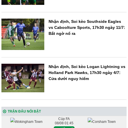
Nhận định, Soi kèo Southside Eagles
vs Caboolture Sports, 17h30 ngày 11/7:
Bất ngờ nổ ra
Nhận định, Soi kèo Logan Lightning vs
Holland Park Hawks, 17h30 ngày 4/7:
Cửa dưới nguy hiểm
TRẬN ĐẤU NỔI BẬT
Cúp FA
08/08 01:45