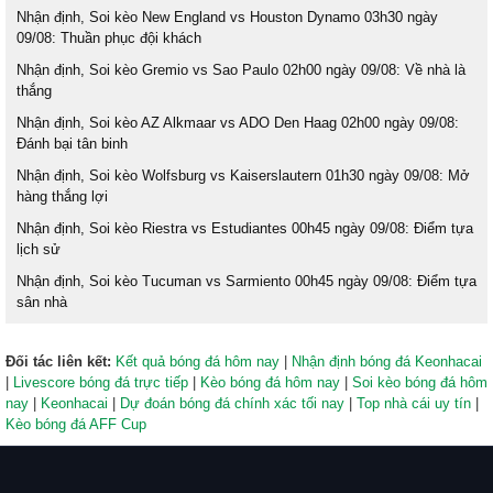
Nhận định, Soi kèo New England vs Houston Dynamo 03h30 ngày
09/08: Thuần phục đội khách
Nhận định, Soi kèo Gremio vs Sao Paulo 02h00 ngày 09/08: Về nhà là
thắng
Nhận định, Soi kèo AZ Alkmaar vs ADO Den Haag 02h00 ngày 09/08:
Đánh bại tân binh
Nhận định, Soi kèo Wolfsburg vs Kaiserslautern 01h30 ngày 09/08: Mở
hàng thắng lợi
Nhận định, Soi kèo Riestra vs Estudiantes 00h45 ngày 09/08: Điểm tựa
lịch sử
Nhận định, Soi kèo Tucuman vs Sarmiento 00h45 ngày 09/08: Điểm tựa
sân nhà
Đối tác liên kết:
Kết quả bóng đá hôm nay
|
Nhận định bóng đá Keonhacai
|
Livescore bóng đá trực tiếp
|
Kèo bóng đá hôm nay
|
Soi kèo bóng đá hôm
nay
|
Keonhacai
|
Dự đoán bóng đá chính xác tối nay
|
Top nhà cái uy tín
|
Kèo bóng đá AFF Cup