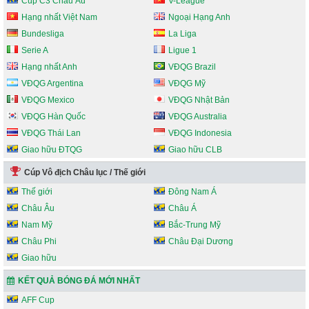
Cúp C3 Châu Âu
V-League
Hạng nhất Việt Nam
Ngoại Hạng Anh
Bundesliga
La Liga
Serie A
Ligue 1
Hạng nhất Anh
VĐQG Brazil
VĐQG Argentina
VĐQG Mỹ
VĐQG Mexico
VĐQG Nhật Bản
VĐQG Hàn Quốc
VĐQG Australia
VĐQG Thái Lan
VĐQG Indonesia
Giao hữu ĐTQG
Giao hữu CLB
Cúp Vô địch Châu lục / Thế giới
Thế giới
Đông Nam Á
Châu Âu
Châu Á
Nam Mỹ
Bắc-Trung Mỹ
Châu Phi
Châu Đại Dương
Giao hữu
KẾT QUẢ BÓNG ĐÁ MỚI NHẤT
AFF Cup