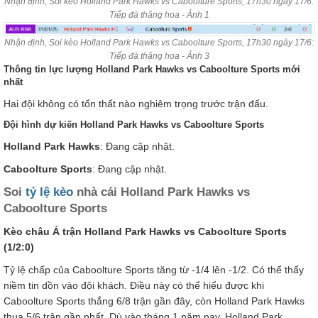
Nhận định, Soi kèo Holland Park Hawks vs Caboolture Sports, 17h30 ngày 17/6:
Tiếp đà thăng hoa - Ảnh 1
Nhận định, Soi kèo Holland Park Hawks vs Caboolture Sports, 17h30 ngày 17/6:
Tiếp đà thăng hoa - Ảnh 3
Thông tin lực lượng Holland Park Hawks vs Caboolture Sports mới
nhất
Hai đội không có tổn thất nào nghiêm trọng trước trận đấu.
Đội hình dự kiến Holland Park Hawks vs Caboolture Sports
Holland Park Hawks
: Đang cập nhật.
Caboolture Sports
: Đang cập nhật.
Soi
tỷ lệ kèo
nhà cái Holland Park Hawks vs
Caboolture Sports
Kèo châu Á trận Holland Park Hawks vs Caboolture Sports
(1/2:0)
Tỷ lệ chấp của Caboolture Sports tăng từ -1/4 lên -1/2. Có thể thấy
niềm tin dồn vào đội khách. Điều này có thể hiểu được khi
Caboolture Sports thắng 6/8 trận gần đây, còn Holland Park Hawks
thua 5/6 trận gần nhất. Dù vào tháng 1 năm nay, Holland Park