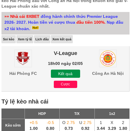
kèo Hải Phòng đấu với Công an Hà Nội trong khuôn khổ giải V-
League chuẩn xác nhất.
»» Nhà cái 8XBET
đồng hành chính thức Premier League
2026- 2027. Hoàn tiền vé cược thua
đầu tiên 100%.
Nạp đầu
x2 tài khoản.
Soi kèo
Xem tỷ lệ
Lịch đấu
Xem kết quả
V-League
18h00 ngày 02/05
Hải Phòng FC
Công An Hà Nội
Kết quả
Cược
Tỷ lệ kèo nhà cái
HDP
T/X
1x2
+
0.5
-
0.5
O
2.75
U
2.75
1
X
2
Kèo sớm
1.00
0.80
0.73
0.92
3.44
3.29
1.80