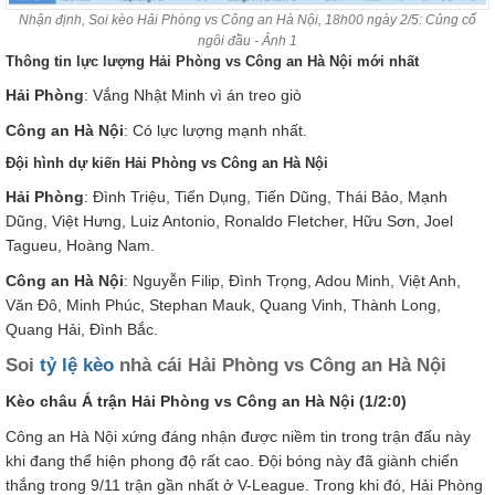
Nhận định, Soi kèo Hải Phòng vs Công an Hà Nội, 18h00 ngày 2/5: Củng cố
ngôi đầu - Ảnh 1
Thông tin lực lượng Hải Phòng vs Công an Hà Nội mới nhất
Hải Phòng
: Vắng Nhật Minh vì án treo giò
Công an Hà Nội
: Có lực lượng mạnh nhất.
Đội hình dự kiến Hải Phòng vs Công an Hà Nội
Hải Phòng
: Đình Triệu, Tiến Dụng, Tiến Dũng, Thái Bảo, Mạnh
Dũng, Việt Hưng, Luiz Antonio, Ronaldo Fletcher, Hữu Sơn, Joel
Tagueu, Hoàng Nam.
Công an Hà Nội
: Nguyễn Filip, Đình Trọng, Adou Minh, Việt Anh,
Văn Đô, Minh Phúc, Stephan Mauk, Quang Vinh, Thành Long,
Quang Hải, Đình Bắc.
Soi
tỷ lệ kèo
nhà cái Hải Phòng vs Công an Hà Nội
Kèo châu Á trận Hải Phòng vs Công an Hà Nội (1/2:0)
Công an Hà Nội xứng đáng nhận được niềm tin trong trận đấu này
khi đang thể hiện phong độ rất cao. Đội bóng này đã giành chiến
thắng trong 9/11 trận gần nhất ở V-League. Trong khi đó, Hải Phòng