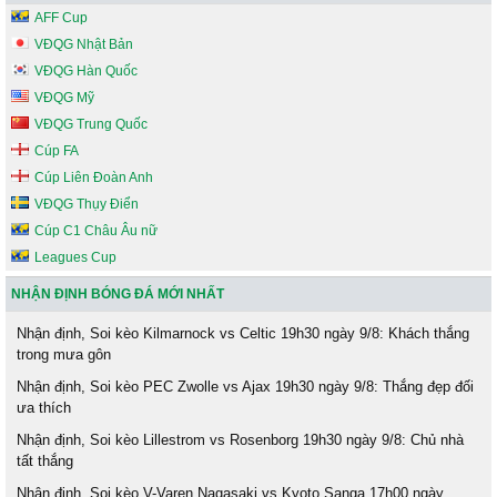
AFF Cup
VĐQG Nhật Bản
VĐQG Hàn Quốc
VĐQG Mỹ
VĐQG Trung Quốc
Cúp FA
Cúp Liên Đoàn Anh
VĐQG Thụy Điển
Cúp C1 Châu Âu nữ
Leagues Cup
NHẬN ĐỊNH BÓNG ĐÁ MỚI NHẤT
Nhận định, Soi kèo Kilmarnock vs Celtic 19h30 ngày 9/8: Khách thắng
trong mưa gôn
Nhận định, Soi kèo PEC Zwolle vs Ajax 19h30 ngày 9/8: Thắng đẹp đối
ưa thích
Nhận định, Soi kèo Lillestrom vs Rosenborg 19h30 ngày 9/8: Chủ nhà
tất thắng
Nhận định, Soi kèo V-Varen Nagasaki vs Kyoto Sanga 17h00 ngày