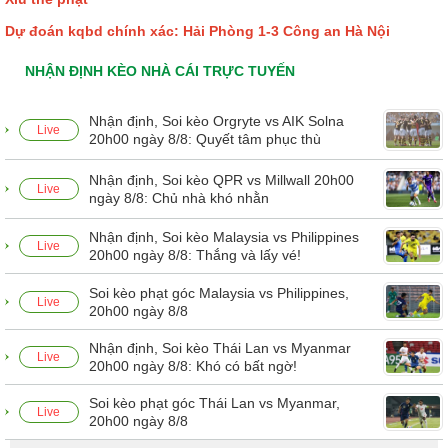
Dự đoán kqbd chính xác: Hải Phòng 1-3 Công an Hà Nội
NHẬN ĐỊNH KÈO NHÀ CÁI TRỰC TUYẾN
Nhận định, Soi kèo Orgryte vs AIK Solna
Live
20h00 ngày 8/8: Quyết tâm phục thù
Nhận định, Soi kèo QPR vs Millwall 20h00
Live
ngày 8/8: Chủ nhà khó nhằn
Nhận định, Soi kèo Malaysia vs Philippines
Live
20h00 ngày 8/8: Thắng và lấy vé!
Soi kèo phạt góc Malaysia vs Philippines,
Live
20h00 ngày 8/8
Nhận định, Soi kèo Thái Lan vs Myanmar
Live
20h00 ngày 8/8: Khó có bất ngờ!
Soi kèo phạt góc Thái Lan vs Myanmar,
Live
20h00 ngày 8/8