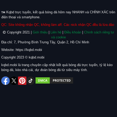
Kqbd trực tuyến, kết quả bóng đá hôm nay NHANH và CHÍNH XÁC trên
điện thoại và smartphone.
QC: Site không nhận QC, không làm aff. Các nick nhận QC đều là lừa đảo
Copyright 2021 |
Giới thiệu
|
Liên hệ
|
Điều khoản
|
Chính sách riêng tư
và cookie
Địa chỉ: 7, Phường Bình Trưng Tây, Quận 2, Hồ Chí Minh
Website: https://kqbd.mobi
Copyright 2023 © kqbd.mobi
kqbd.mobi là trang chuyên cập nhật kết quả bóng đá trực tuyến, tỷ lệ kèo
bóng đá, kèo nhà cái, dự đoán bóng đá từ siêu máy tính.