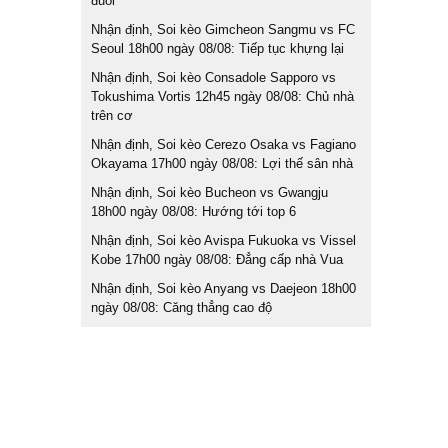
đuối
Nhận định, Soi kèo Gimcheon Sangmu vs FC
Seoul 18h00 ngày 08/08: Tiếp tục khựng lại
Nhận định, Soi kèo Consadole Sapporo vs
Tokushima Vortis 12h45 ngày 08/08: Chủ nhà
trên cơ
Nhận định, Soi kèo Cerezo Osaka vs Fagiano
Okayama 17h00 ngày 08/08: Lợi thế sân nhà
Nhận định, Soi kèo Bucheon vs Gwangju
18h00 ngày 08/08: Hướng tới top 6
Nhận định, Soi kèo Avispa Fukuoka vs Vissel
Kobe 17h00 ngày 08/08: Đẳng cấp nhà Vua
Nhận định, Soi kèo Anyang vs Daejeon 18h00
ngày 08/08: Căng thẳng cao độ