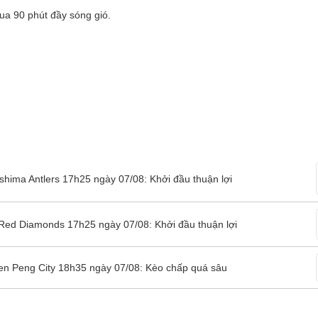
qua 90 phút đầy sóng gió.
hima Antlers 17h25 ngày 07/08: Khởi đầu thuận lợi
ed Diamonds 17h25 ngày 07/08: Khởi đầu thuận lợi
en Peng City 18h35 ngày 07/08: Kèo chấp quá sâu