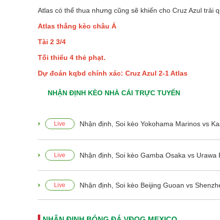
Atlas có thể thua nhưng cũng sẽ khiến cho Cruz Azul trải 
Atlas thắng kèo châu Á
Tài 2 3/4
Tối thiểu 4 thẻ phạt.
Dự đoán kqbd chính xác: Cruz Azul 2-1 Atlas
NHẬN ĐỊNH KÈO NHÀ CÁI TRỰC TUYẾN
Nhận định, Soi kèo Yokohama Marinos vs Kas
Live
Nhận định, Soi kèo Gamba Osaka vs Urawa R
Live
Nhận định, Soi kèo Beijing Guoan vs Shenzh
Live
NHẬN ĐỊNH BÓNG ĐÁ VĐQG MEXICO