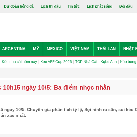
Dự đoán bóng đá
Lịch thi đấu
Tin tức
Lịch phát sóng
Đối đầu
ARGENTINA
MỸ
MEXICO
VIỆT NAM
THÁI LAN
NHẬT 
Kèo nhà cái hôm nay
Kèo AFF Cup 2026
TOP Nhà Cái
Kqbd Anh
Kèo bóng
as 10h15 ngày 10/5: Ba điểm nhọc nhằn
 ngày 10/5. Chuyên gia phân tích tỷ lệ, đội hình ra sân, soi kèo 
ẩn xác nhất.