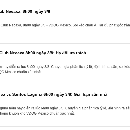
lub Necaxa, 8h00 ngày 3/8
 Club Necaxa, 8h00 ngày 3/8 - VĐQG Mexico. Soi kèo châu Á, Tài xỉu phạt góc trậ
Club Necaxa 8h00 ngày 3/8: Hạ đối ưa thích
ay diễn ra lúc 8h00 ngày 3/8. Chuyên gia phân tích tỷ lệ, đội hình ra sân, soi kè
QG Mexico chuẩn xác nhất.
ica vs Santos Laguna 6h00 ngày 3/8: Giải hạn sân nhà
na hôm nay diễn ra lúc 6h00 ngày 3/8. Chuyên gia phân tích tỷ lệ, đội hình ra sâ
 trong khuôn khổ VĐQG Mexico chuẩn xác nhất.