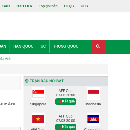
BXH
BXH FIFA
Top ghi bàn
ĐTQG
CLB
BẢN
HÀN QUỐC
ÚC
TRUNG QUỐC
 đá Anh
TRẬN ĐẤU NỔI BẬT
AFF Cup
07/08 20:00
Kết quả
Cruz Azul
Singapore
Indonesia
AFF Cup
07/08 20:00
Kết quả
Việt Nam
Campuchia