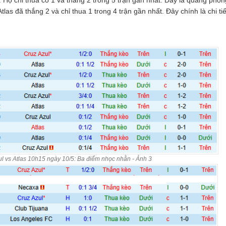
tlas đã thắng 2 và chỉ thua 1 trong 4 trận gần nhất. Đây chính là chi tiế
ul vs Atlas 10h15 ngày 10/5: Ba điểm nhọc nhằn - Ảnh 3