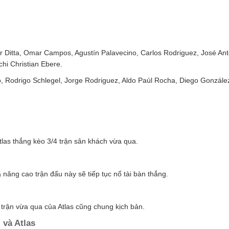
ler Ditta, Omar Campos, Agustín Palavecino, Carlos Rodriguez, José An
hi Christian Ebere.
, Rodrigo Schlegel, Jorge Rodriguez, Aldo Paúl Rocha, Diego González
Atlas thắng kèo 3/4 trận sân khách vừa qua.
ả năng cao trận đấu này sẽ tiếp tục nổ tài bàn thắng.
/8 trận vừa qua của Atlas cũng chung kịch bản.
 và Atlas