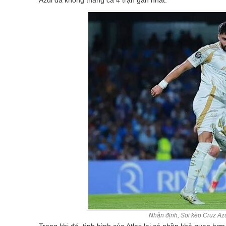
Azul đã không thắng cả 4 trận gần nhất.
Nhận định, Soi kèo Cruz Az
Trong khi đó, tình hình của Atlas lại có phần khả quan hơn