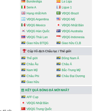
Bundesliga
La Liga
Serie A
Ligue 1
Hạng nhất Anh
VĐQG Brazil
VĐQG Argentina
VĐQG Mỹ
VĐQG Mexico
VĐQG Nhật Bản
VĐQG Hàn Quốc
VĐQG Australia
VĐQG Thái Lan
VĐQG Indonesia
Giao hữu ĐTQG
Giao hữu CLB
Cúp Vô địch Châu lục / Thế giới
Thế giới
Đông Nam Á
Châu Âu
Châu Á
Nam Mỹ
Bắc-Trung Mỹ
Châu Phi
Châu Đại Dương
Giao hữu
KẾT QUẢ BÓNG ĐÁ MỚI NHẤT
AFF Cup
VĐQG Nhật Bản
VĐQG Trung Quốc
g độ tốt