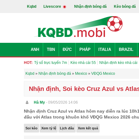
Kqbd
Livescore
Nhận định bóng đá
Kèo bóng đá
ANH
TBN
ĐỨC
PHÁP
ITALIA
BRAZIL
HOT:
Tỷ số trực tuyến 7m
Kèo nhà cái 55
Nhận định kèo nhà cái
Kqbd
»
Nhận định bóng đá
»
Mexico
»
VĐQG Mexico
Nhận định, Soi kèo Cruz Azul vs Atl
Hà My
- 09/05/2026 14:06
Nhận định Cruz Azul vs Atlas hôm nay diễn ra lúc 10h15
đấu với Atlas trong khuôn khổ VĐQG Mexico 2026 chu
Soi kèo
Xem tỷ lệ
Lịch đấu
Xem kết quả