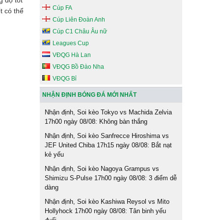
Cúp FA
t có thể
Cúp Liên Đoàn Anh
Cúp C1 Châu Âu nữ
Leagues Cup
VĐQG Hà Lan
VĐQG Bồ Đào Nha
VĐQG Bỉ
NHẬN ĐỊNH BÓNG ĐÁ MỚI NHẤT
Nhận định, Soi kèo Tokyo vs Machida Zelvia
17h00 ngày 08/08: Không bàn thắng
Nhận định, Soi kèo Sanfrecce Hiroshima vs
JEF United Chiba 17h15 ngày 08/08: Bắt nạt
kẻ yếu
Nhận định, Soi kèo Nagoya Grampus vs
Shimizu S-Pulse 17h00 ngày 08/08: 3 điểm dễ
dàng
Nhận định, Soi kèo Kashiwa Reysol vs Mito
Hollyhock 17h00 ngày 08/08: Tân binh yếu