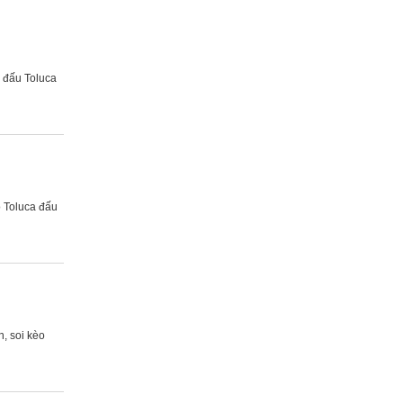
n đấu Toluca
o Toluca đấu
n, soi kèo