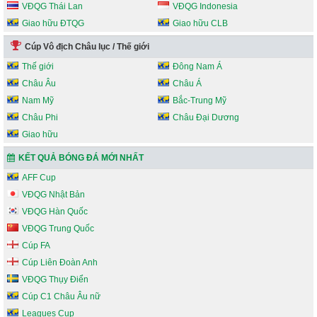
VĐQG Thái Lan
VĐQG Indonesia
Giao hữu ĐTQG
Giao hữu CLB
Cúp Vô địch Châu lục / Thế giới
Thế giới
Đông Nam Á
Châu Âu
Châu Á
Nam Mỹ
Bắc-Trung Mỹ
Châu Phi
Châu Đại Dương
Giao hữu
KẾT QUẢ BÓNG ĐÁ MỚI NHẤT
AFF Cup
VĐQG Nhật Bản
VĐQG Hàn Quốc
VĐQG Trung Quốc
Cúp FA
Cúp Liên Đoàn Anh
VĐQG Thụy Điển
Cúp C1 Châu Âu nữ
Leagues Cup