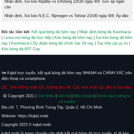
Nhận định, Soi kèo Mjallby vs Elfsborg 22h30 ngày 8/8: Sức ép ngàn
cân
Nhận định, Soi kèo N.E.C. Nijmegen vs Telstar 21h30 ngày 8/8: Áp đảo
Đối tác liên kết:
Kết quả bóng đá hôm nay
|
Nhận định bóng đá Keonhacai
|
Livescore bóng đá trực tiếp
|
Kèo bóng đá hôm nay
|
Soi kèo bóng đá hôm
nay
|
Keonhacai
|
Dự đoán bóng đá chính xác tối nay
|
Top nhà cái uy tín
|
Kèo bóng đá AFF Cup
Kqbd trực tuyến, kết quả bóng đá hôm nay NHANH và CHÍNH XÁC trên
điện thoại và smartphone.
QC: Site không nhận QC, không làm aff. Các nick nhận QC đều là lừa đảo
Copyright 2021 |
Giới thiệu
|
Liên hệ
|
Điều khoản
|
Chính sách riêng tư
và cookie
Địa chỉ: 7, Phường Bình Trưng Tây, Quận 2, Hồ Chí Minh
Website: https://kqbd.mobi
Copyright 2023 © kqbd.mobi
kqbd.mobi là trang chuyên cập nhật kết quả bóng đá trực tuyến, tỷ lệ kèo