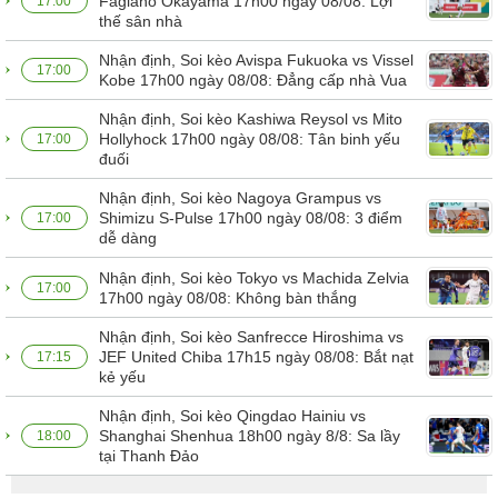
Fagiano Okayama 17h00 ngày 08/08: Lợi
17:00
thế sân nhà
Nhận định, Soi kèo Avispa Fukuoka vs Vissel
17:00
Kobe 17h00 ngày 08/08: Đẳng cấp nhà Vua
Nhận định, Soi kèo Kashiwa Reysol vs Mito
Hollyhock 17h00 ngày 08/08: Tân binh yếu
17:00
đuối
Nhận định, Soi kèo Nagoya Grampus vs
Shimizu S-Pulse 17h00 ngày 08/08: 3 điểm
17:00
dễ dàng
Nhận định, Soi kèo Tokyo vs Machida Zelvia
17:00
17h00 ngày 08/08: Không bàn thắng
Nhận định, Soi kèo Sanfrecce Hiroshima vs
JEF United Chiba 17h15 ngày 08/08: Bắt nạt
17:15
kẻ yếu
Nhận định, Soi kèo Qingdao Hainiu vs
Shanghai Shenhua 18h00 ngày 8/8: Sa lầy
18:00
tại Thanh Đảo