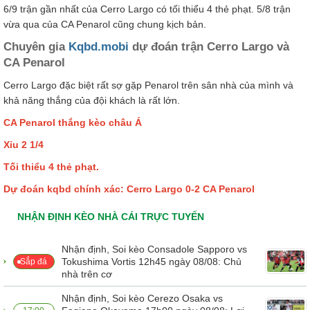
6/9 trận gần nhất của Cerro Largo có tối thiểu 4 thẻ phạt. 5/8 trận
vừa qua của CA Penarol cũng chung kịch bản.
Chuyên gia
Kqbd.mobi
dự đoán trận Cerro Largo và
CA Penarol
Cerro Largo đặc biệt rất sợ gặp Penarol trên sân nhà của mình và
khả năng thắng của đội khách là rất lớn.
CA Penarol thắng kèo châu Á
Xỉu 2 1/4
Tối thiểu 4 thẻ phạt.
Dự đoán kqbd chính xác: Cerro Largo 0-2 CA Penarol
NHẬN ĐỊNH KÈO NHÀ CÁI TRỰC TUYẾN
Nhận định, Soi kèo Consadole Sapporo vs
Tokushima Vortis 12h45 ngày 08/08: Chủ
Sắp đá
nhà trên cơ
Nhận định, Soi kèo Cerezo Osaka vs