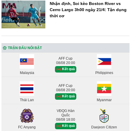
Nhận định, Soi kèo Boston River vs
Cerro Largo 3h00 ngày 21/4: Tận dụng
thời cơ
TRẬN ĐẤU NỔI BẬT
AFF Cup
08/08 20:00
Kết quả
Malaysia
Philippines
AFF Cup
08/08 20:00
Kết quả
Thái Lan
Myanmar
VĐQG Hàn
Quốc
08/08 18:00
Kết quả
FC Anyang
Daejeon Citizen