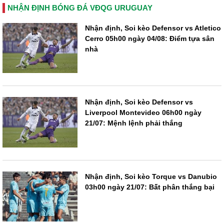
NHẬN ĐỊNH BÓNG ĐÁ VĐQG URUGUAY
Nhận định, Soi kèo Defensor vs Atletico
Cerro 05h00 ngày 04/08: Điểm tựa sân
nhà
Nhận định, Soi kèo Defensor vs
Liverpool Montevideo 06h00 ngày
21/07: Mệnh lệnh phải thắng
Nhận định, Soi kèo Torque vs Danubio
03h00 ngày 21/07: Bất phân thắng bại