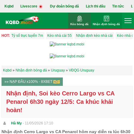
Kqbd
Livescore
Dự đoán bóng đá
Lịch thi đấu
Tin tức
L
Kèo bóng đá
Nhận định bóng đá
HOT:
Tỷ số trực tuyến 7m
Kèo nhà cái 55
Nhận định kèo nhà cái
Kèo nhà c
Kqbd
»
Nhận định bóng đá
»
Uruguay
»
VĐQG Uruguay
»» NẠP ĐẦU x100% - 8XBET
Nhận định, Soi kèo Cerro Largo vs CA
Penarol 6h30 ngày 12/5: Ca khúc khải
hoàn!
Hà My
- 11/05/2026 17:10
Nhận định Cerro Largo vs CA Penarol hôm nay diễn ra lúc 6h30