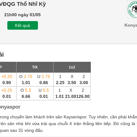
VĐQG Thổ Nhĩ Kỳ
21h00 ngày 01/05
Kony
Kết quả
ái
P
T/X
1x2
+
0.25
O
2.75
U
2.75
1
X
2
0.90
1.01
0.86
2.25
3.50
3.00
+
0.25
O
5.5
U
5.5
1
X
2
0.01
6.66
0.01
1.01
21.00
126.00
onyaspor
trong chuyến làm khách trên sân Kayserispor. Tuy nhiên, cần phải khẳn
rên sân nhà khi vừa trải qua chuỗi 4 trận thắng liên tiếp. Đó cũng là
 quan sau 31 vòng đấu.