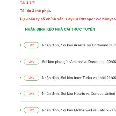
Tài 2 3/4
Tối đa 3 thẻ phạt.
Dự đoán tỷ số chính xác: Caykur Rizespor 2-2 Konya
NHẬN ĐỊNH KÈO NHÀ CÁI TRỰC TUYẾN
Nhận định, Soi kèo Arsenal vs Dortmund 20h
Live
Soi kèo phạt góc Arsenal vs Dortmund, 20h0
Live
Nhận định, Soi kèo Inter Turku vs Lahti 21h0
Live
Nhận định, Soi kèo Hearts vs Dundee United
Live
Nhận định, Soi kèo Motherwell vs Falkirk 21h
Live