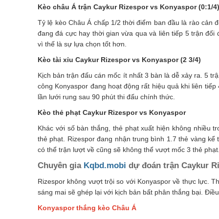
Kèo châu Á trận Caykur Rizespor vs Konyaspor (0:1/4
Tỷ lệ kèo Châu Á chấp 1/2 thời điểm ban đầu là rào cản đ
đang đá cực hay thời gian vừa qua và liên tiếp 5 trận đố
vì thế là sự lựa chọn tốt hơn.
Kèo tài xỉu Caykur Rizespor vs Konyaspor (2 3/4)
Kịch bản trận đấu cán mốc ít nhất 3 bàn là dễ xảy ra. 5 trậ
công Konyaspor đang hoạt động rất hiệu quả khi liên tiếp 4
lần lưới rung sau 90 phút thi đấu chính thức.
Kèo thẻ phạt Caykur Rizespor vs Konyaspor
Khác với số bàn thắng, thẻ phạt xuất hiện không nhiều tro
thẻ phạt. Rizespor đang nhận trung bình 1.7 thẻ vàng kể t
có thể trận lượt về cũng sẽ không thể vượt mốc 3 thẻ phạt
Chuyên gia
Kqbd.mobi
dự đoán trận Caykur R
Rizespor không vượt trội so với Konyaspor về thực lực. T
sáng mai sẽ ghép lại với kịch bản bất phân thắng bại. Đi
Konyaspor thắng kèo Châu Á