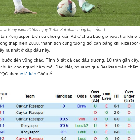
r vs Konyaspor 21h00 ngày 01/05: Bất phân thắng bại - Ảnh 1
ên Konyaspor. Lịch sử chứng kiến AB C chưa bao giờ vượt trội khi 5 t
rong thập niên 2000, thành tích cũng tương đối cân bằng khi Rizespor 
xảy ra nhất ở cặp đấu này.
bước tiến vững chắc. Tính ở tất cả các đấu trường, 10 trận gần đây
i nhuận cho người hâm mộ. Đặc biệt, họ vượt qua Besiktas trên chấm
 VĐQG theo
tỷ lệ kèo
Châu Á.