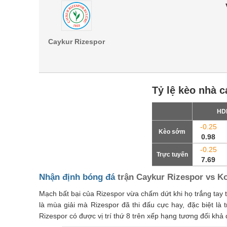
Caykur Rizespor
Tỷ lệ kèo nhà c
HD
-
0.25
Kèo sớm
0.98
-
0.25
Trực tuyến
7.69
Nhận định bóng đá
trận Caykur Rizespor vs K
Mạch bất bại của Rizespor vừa chấm dứt khi họ trắng tay 
là mùa giải mà Rizespor đã thi đấu cực hay, đặc biệt là t
Rizespor có được vị trí thứ 8 trên xếp hạng tương đối khả