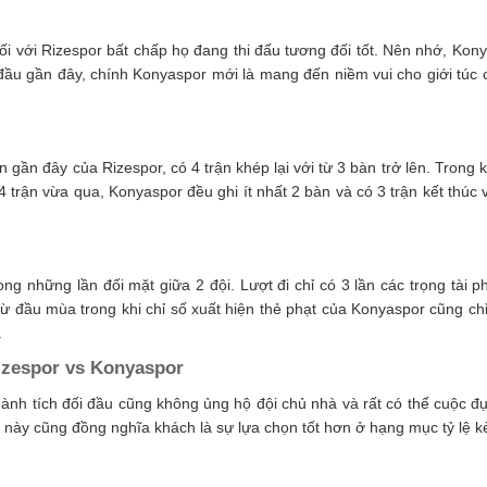
)
ối với Rizespor bất chấp họ đang thi đấu tương đối tốt. Nên nhớ, Kon
i đầu gần đây, chính Konyaspor mới là mang đến niềm vui cho giới túc 
n gần đây của Rizespor, có 4 trận khép lại với từ 3 bàn trở lên. Trong 
 trận vừa qua, Konyaspor đều ghi ít nhất 2 bàn và có 3 trận kết thúc v
ng những lần đối mặt giữa 2 đội. Lượt đi chỉ có 3 lần các trọng tài p
ừ đầu mùa trong khi chỉ số xuất hiện thẻ phạt của Konyaspor cũng chỉ 
.
izespor vs Konyaspor
hành tích đối đầu cũng không ủng hộ đội chủ nhà và rất có thể cuộc đ
ều này cũng đồng nghĩa khách là sự lựa chọn tốt hơn ở hạng mục tỷ lệ 