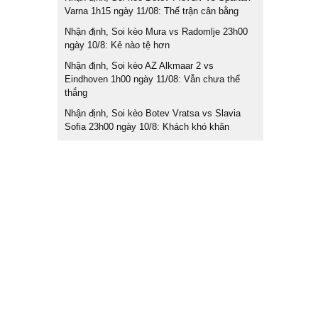
Varna 1h15 ngày 11/08: Thế trận cân bằng
Nhận định, Soi kèo Mura vs Radomlje 23h00
ngày 10/8: Kẻ nào tệ hơn
Nhận định, Soi kèo AZ Alkmaar 2 vs
Eindhoven 1h00 ngày 11/08: Vẫn chưa thể
thắng
Nhận định, Soi kèo Botev Vratsa vs Slavia
Sofia 23h00 ngày 10/8: Khách khó khăn