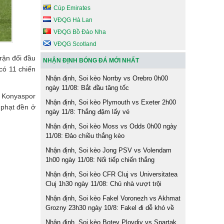
Cúp Emirates
VĐQG Hà Lan
VĐQG Bồ Đào Nha
VĐQG Scotland
rận đối đầu
NHẬN ĐỊNH BÓNG ĐÁ MỚI NHẤT
có 11 chiến
Nhận định, Soi kèo Norrby vs Orebro 0h00
ngày 11/08: Bắt đầu tăng tốc
, Konyaspor
Nhận định, Soi kèo Plymouth vs Exeter 2h00
 phạt đền ở
ngày 11/8: Thắng đậm lấy vé
Nhận định, Soi kèo Moss vs Odds 0h00 ngày
11/08: Đảo chiều thắng kèo
Nhận định, Soi kèo Jong PSV vs Volendam
1h00 ngày 11/08: Nối tiếp chiến thắng
Nhận định, Soi kèo CFR Cluj vs Universitatea
Cluj 1h30 ngày 11/08: Chủ nhà vượt trội
Nhận định, Soi kèo Fakel Voronezh vs Akhmat
Grozny 23h30 ngày 10/8: Fakel đi dễ khó về
Nhận định, Soi kèo Botev Plovdiv vs Spartak