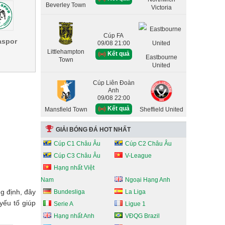
Beverley Town
Victoria
Cúp FA
aspor
09/08 21:00
Littlehampton
Kết quả
Eastbourne
Town
United
Cúp Liên Đoàn
Anh
09/08 22:00
Kết quả
Mansfield Town
Sheffield United
GIẢI BÓNG ĐÁ HOT NHẤT
Cúp C1 Châu Âu
Cúp C2 Châu Âu
Cúp C3 Châu Âu
V-League
Hạng nhất Việt
Nam
Ngoại Hạng Anh
g định, đây
Bundesliga
La Liga
 yếu tố giúp
Serie A
Ligue 1
Hạng nhất Anh
VĐQG Brazil