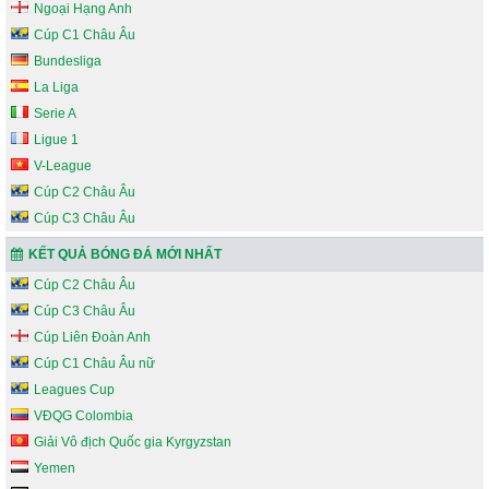
Ngoại Hạng Anh
Cúp C1 Châu Âu
Bundesliga
La Liga
Serie A
Ligue 1
V-League
Cúp C2 Châu Âu
Cúp C3 Châu Âu
KẾT QUẢ BÓNG ĐÁ MỚI NHẤT
Cúp C2 Châu Âu
Cúp C3 Châu Âu
Cúp Liên Đoàn Anh
Cúp C1 Châu Âu nữ
Leagues Cup
VĐQG Colombia
Giải Vô địch Quốc gia Kyrgyzstan
Yemen