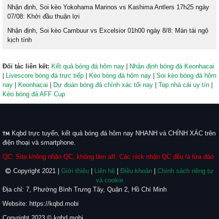
Nhận định, Soi kèo Yokohama Marinos vs Kashima Antlers 17h25 ngày
07/08: Khởi đầu thuận lợi
Nhận định, Soi kèo Cambuur vs Excelsior 01h00 ngày 8/8: Màn tái ngộ
kịch tính
Đối tác liên kết:
Kết quả bóng đá hôm nay
|
Nhận định bóng đá Keonhacai
|
Livescore bóng đá trực tiếp
|
Kèo bóng đá hôm nay
|
Soi kèo bóng đá hôm
nay
|
Keonhacai
|
Dự đoán bóng đá chính xác tối nay
|
Top nhà cái uy tín
|
Kèo bóng đá AFF Cup
Kqbd trực tuyến, kết quả bóng đá hôm nay NHANH và CHÍNH XÁC trên
điện thoại và smartphone.
QC: Site không nhận QC, không làm aff. Các nick nhận QC đều là lừa đảo
Copyright 2021 |
Giới thiệu
|
Liên hệ
|
Điều khoản
|
Chính sách riêng tư
và cookie
Địa chỉ: 7, Phường Bình Trưng Tây, Quận 2, Hồ Chí Minh
Website: https://kqbd.mobi
Copyright 2023 © kqbd.mobi