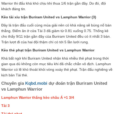
Warrior thi đấu khá khó chịu khi thua 1/6 trận gần đây. Do đó, đội
khách đáng tin.
Kèo tài xỉu trận Buriram United vs Lamphun Warrior (3)
Đây là trận đấu cuối cùng mùa giải nên có khả năng sẽ bùng nổ bàn
thắng. Điểm ăn ở cửa Tài 3 đã giảm từ 0.81 xuống 0.75. Thống kê
cho thấy 9/11 trận gần đây của Buriram United đều có ít nhất 3 bàn.
Trận lượt đi của hai đội thậm chí có tới 5 lần lưới rung.
Kèo thẻ phạt trận Buriram United vs Lamphun Warrior
Khá bất ngờ khi Buriram United nhận khá nhiều thẻ phạt trong thời
gian qua dù không còn mục tiêu khi đã chắc chắn vô địch. Lamphun
Warrior có lẽ khó thoát khỏi vòng xoáy thẻ phạt. Trận đấu nghiêng về
kịch bản Tài thẻ.
Chuyên gia
Kqbd.mobi
dự đoán trận Buriram United
vs Lamphun Warrior
Lamphun Warrior thắng kèo châu Á +1 3/4
Tài 3
Tài thẻ phạt