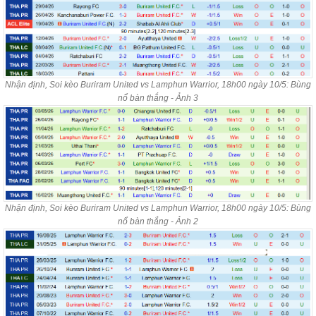
Nhận định, Soi kèo Buriram United vs Lamphun Warrior, 18h00 ngày 10/5: Bùng
nổ bàn thắng - Ảnh 3
Nhận định, Soi kèo Buriram United vs Lamphun Warrior, 18h00 ngày 10/5: Bùng
nổ bàn thắng - Ảnh 2