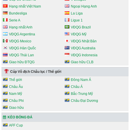
Hạng nhất Việt Nam
Ngoại Hạng Anh
Bundesliga
La Liga
Serie A
Ligue 1
Hạng nhất Anh
VĐQG Brazil
VĐQG Argentina
VĐQG Mỹ
VĐQG Mexico
VĐQG Nhật Bản
VĐQG Hàn Quốc
VĐQG Australia
VĐQG Thái Lan
VĐQG Indonesia
Giao hữu ĐTQG
Giao hữu CLB
Cúp Vô địch Châu lục / Thế giới
Thế giới
Đông Nam Á
Châu Âu
Châu Á
Nam Mỹ
Bắc-Trung Mỹ
Châu Phi
Châu Đại Dương
Giao hữu
KÈO BÓNG ĐÁ
AFF Cup