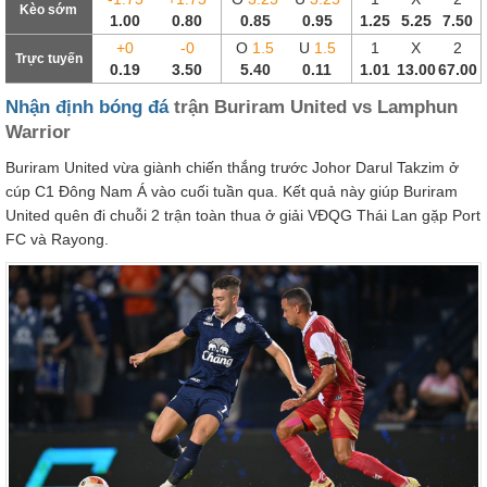
Kèo sớm
1.00
0.80
0.85
0.95
1.25
5.25
7.50
+
0
-
0
O
1.5
U
1.5
1
X
2
Trực tuyến
0.19
3.50
5.40
0.11
1.01
13.00
67.00
Nhận định bóng đá
trận Buriram United vs Lamphun
Warrior
Buriram United vừa giành chiến thắng trước Johor Darul Takzim ở
cúp C1 Đông Nam Á vào cuối tuần qua. Kết quả này giúp Buriram
United quên đi chuỗi 2 trận toàn thua ở giải VĐQG Thái Lan gặp Port
FC và Rayong.