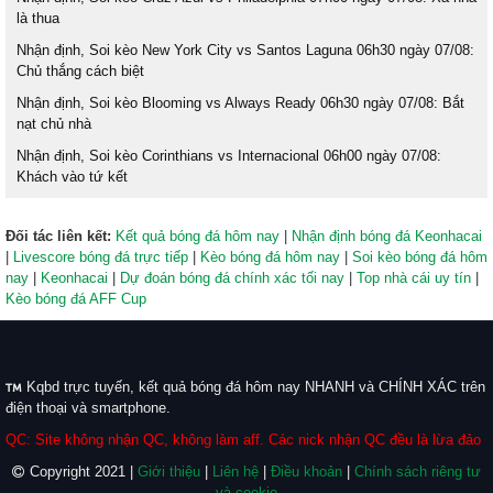
là thua
Nhận định, Soi kèo New York City vs Santos Laguna 06h30 ngày 07/08:
Chủ thắng cách biệt
Nhận định, Soi kèo Blooming vs Always Ready 06h30 ngày 07/08: Bắt
nạt chủ nhà
Nhận định, Soi kèo Corinthians vs Internacional 06h00 ngày 07/08:
Khách vào tứ kết
Đối tác liên kết:
Kết quả bóng đá hôm nay
|
Nhận định bóng đá Keonhacai
|
Livescore bóng đá trực tiếp
|
Kèo bóng đá hôm nay
|
Soi kèo bóng đá hôm
nay
|
Keonhacai
|
Dự đoán bóng đá chính xác tối nay
|
Top nhà cái uy tín
|
Kèo bóng đá AFF Cup
Kqbd trực tuyến, kết quả bóng đá hôm nay NHANH và CHÍNH XÁC trên
điện thoại và smartphone.
QC: Site không nhận QC, không làm aff. Các nick nhận QC đều là lừa đảo
Copyright 2021 |
Giới thiệu
|
Liên hệ
|
Điều khoản
|
Chính sách riêng tư
và cookie