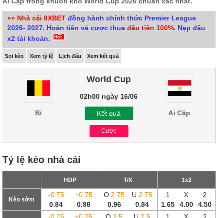
Ai Cập trong khuôn khổ World Cup 2026 chuẩn xác nhất.
»» Nhà cái 8XBET
đồng hành chính thức Premier League
2026- 2027. Hoàn tiền vé cược thua
đầu tiên 100%.
Nạp đầu
x2 tài khoản.
Soi kèo
Xem tỷ lệ
Lịch đấu
Xem kết quả
World Cup
02h00 ngày 16/06
Bỉ
Ai Cập
Kết quả
Cược
Tỷ lệ kèo nhà cái
HDP
T/X
1x2
-
0.75
+
0.75
O
2.75
U
2.75
1
X
2
Kèo sớm
0.84
0.98
0.96
0.84
1.65
4.00
4.50
-
0.25
+
0.25
O
2.5
U
2.5
1
X
2