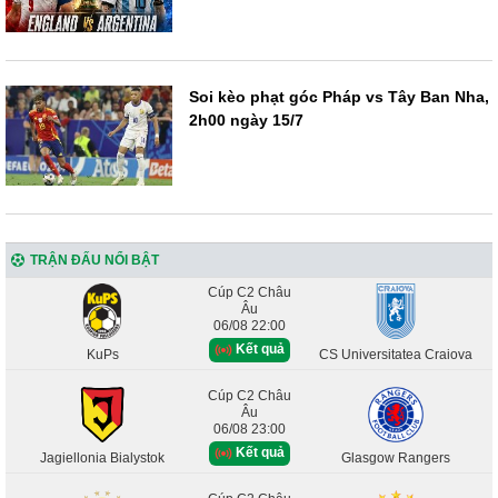
Soi kèo phạt góc Pháp vs Tây Ban Nha,
2h00 ngày 15/7
TRẬN ĐẤU NỔI BẬT
Cúp C2 Châu
Âu
06/08 22:00
Kết quả
KuPs
CS Universitatea Craiova
Cúp C2 Châu
Âu
06/08 23:00
Kết quả
Jagiellonia Bialystok
Glasgow Rangers