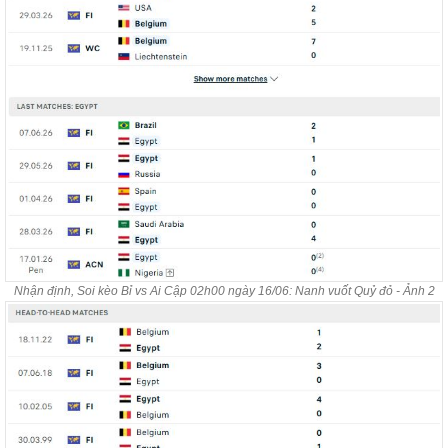
Nhận định, Soi kèo Bỉ vs Ai Cập 02h00 ngày 16/06: Nanh vuốt Quỷ đỏ - Ảnh 2