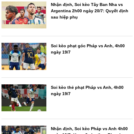
Nhận định, Soi kèo Tây Ban Nha vs
Argentina 2h00 ngày 20/7: Quyết định
sau hiệp phụ
Soi kèo phạt góc Pháp vs Anh, 4h00
ngày 19/7
Soi kèo thẻ phạt Pháp vs Anh, 4h00
ngày 19/7
Nhận định, Soi kèo Pháp vs Anh 4h00