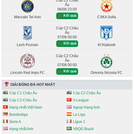
Cúp C2 Châu
Âu
06/08 23:00
Kết quả
Maccabi Tel Aviv
CSKA Sofia
Cúp C2 Châu
Âu
07/08 00:00
Kết quả
Lech Poznan
KI Klaksvik
Cúp C2 Châu
Âu
07/08 00:00
Kết quả
Lincoln Red Imps FC
Omonia Nicosia FC
GIẢI BÓNG ĐÁ HOT NHẤT
Cúp C1 Châu Âu
Cúp C2 Châu Âu
Cúp C3 Châu Âu
V-League
Hạng nhất Việt Nam
Ngoại Hạng Anh
Bundesliga
La Liga
Serie A
Ligue 1
Hạng nhất Anh
VĐQG Brazil