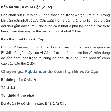
Kèo tài xỉu Bỉ vs Ai Cập (2 1/2)
Các chân sút Bỉ vừa có 20 bàn thắng chỉ trong 4 trận vừa qua. Trong
khi trận gần nhất của Ai Cập xuất hiện 3 bàn thắng và liên tiếp 3 trận
đối đầu gần đây giữa 2 đội cũng có ít nhất 3 pha lập công được thực
hiện. Trận đấu này, vì thế sẽ cán mốc ít nhất 3 bàn.
Kèo thẻ phạt Bỉ vs Ai Cập
Có tới 12 thẻ vàng cùng 1 thẻ đỏ xuất hiện trong 2 trận vừa qua của
Bỉ. 3/5 trận gần đây của Ai Cập có từ 4 thẻ phạt trở lên và màn đụng
độ gần nhất, các trọng tài cũng đã phải sử dụng 5 thẻ phạt để cảnh
cáo các cầu thủ 2 đội.
Chuyên gia
Kqbd.mobi
dự đoán trận Bỉ vs Ai Cập
Bỉ thắng kèo Châu Á
Tài 2 1/2
Tối thiểu 4 thẻ phạt.
Dự đoán tỷ số chính xác: Bỉ 2-1 Ai Cập