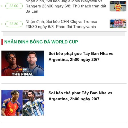
Nhận định, Soi kèo Jagiellonia Bialystok vs
Rangers 23h00 ngày 6/8: Thử thách trên đất
23:00
Ba Lan
Nhận định, Soi kèo CFR Cluj vs Tromso
23:30
23h30 ngày 6/8: Pháo đài Transylvania
NHẬN ĐỊNH BÓNG ĐÁ WORLD CUP
Soi kèo phạt góc Tây Ban Nha vs
Argentina, 2h00 ngày 20/7
Soi kèo thẻ phạt Tây Ban Nha vs
Argentina, 2h00 ngày 20/7