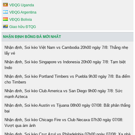
VĐQG Uganda
VĐQG Argentina
VĐQG Bolivia
Giao hữu ĐTQG
NHẬN ĐỊNH BÓNG ĐÁ MỚI NHẤT
Nhận định, Soi kèo Việt Nam vs Cambodia 20h00 ngày 7/8: Thắng nhẹ
lấy vé
Nhận định, Soi kèo Singapore vs Indonesia 20h00 ngày 7/8: Tạm biệt
Indo
Nhận định, Soi kèo Portland Timbers vs Puebla 9h30 ngày 7/8: Ba điểm
cho Timbers
Nhận định, Soi kèo Club America vs San Diego 9h00 ngày 7/8: Sức
mạnh Azteca
Nhận định, Soi kèo Austin vs Tijuana 08h00 ngày 07/08: Bất phân thắng
bại
Nhận định, Soi kèo Chicago Fire vs Club Necaxa 07h30 ngày 07/08:
Vượt qua ám ảnh
Nhận định, Soi kèo Cruz Azul vs Philadelphia 07h00 ngày 07/08: Xa nhà