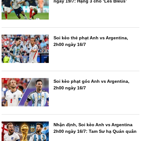
ngày 19/7: Hạng 3 cho ‘Les Bleus’
Soi kèo thẻ phạt Anh vs Argentina,
2h00 ngày 16/7
Soi kèo phạt góc Anh vs Argentina,
2h00 ngày 16/7
Nhận định, Soi kèo Anh vs Argentina
2h00 ngày 16/7: Tam Sư hạ Quán quân