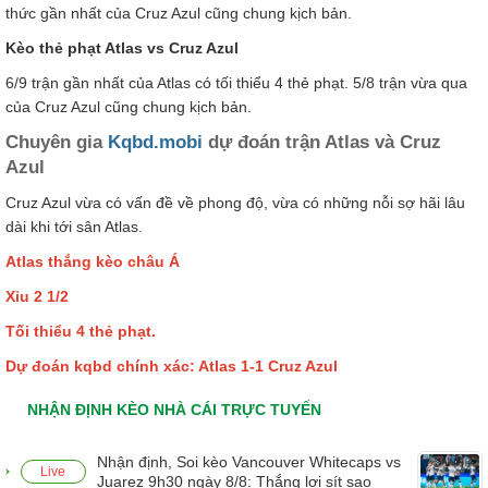
thức gần nhất của Cruz Azul cũng chung kịch bản.
Kèo thẻ phạt Atlas vs Cruz Azul
6/9 trận gần nhất của Atlas có tối thiểu 4 thẻ phạt. 5/8 trận vừa qua
của Cruz Azul cũng chung kịch bản.
Chuyên gia
Kqbd.mobi
dự đoán trận Atlas và Cruz
Azul
Cruz Azul vừa có vấn đề về phong độ, vừa có những nỗi sợ hãi lâu
dài khi tới sân Atlas.
Atlas thắng kèo châu Á
Xỉu 2 1/2
Tối thiểu 4 thẻ phạt.
Dự đoán kqbd chính xác: Atlas 1-1 Cruz Azul
NHẬN ĐỊNH KÈO NHÀ CÁI TRỰC TUYẾN
Nhận định, Soi kèo Vancouver Whitecaps vs
Live
Juarez 9h30 ngày 8/8: Thắng lợi sít sao