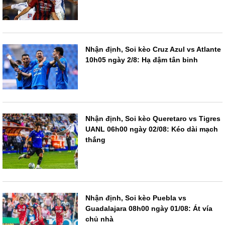
Nhận định, Soi kèo Cruz Azul vs Atlante
10h05 ngày 2/8: Hạ đậm tân binh
Nhận định, Soi kèo Queretaro vs Tigres
UANL 06h00 ngày 02/08: Kéo dài mạch
thắng
Nhận định, Soi kèo Puebla vs
Guadalajara 08h00 ngày 01/08: Át vía
chủ nhà