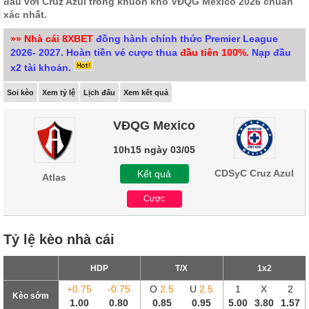
đấu với Cruz Azul trong khuôn khổ VĐQG Mexico 2026 chuẩn
xác nhất.
»» Nhà cái 8XBET
đồng hành chính thức Premier League
2026- 2027. Hoàn tiền vé cược thua
đầu tiên 100%.
Nạp đầu
x2 tài khoản.
Soi kèo
Xem tỷ lệ
Lịch đấu
Xem kết quả
VĐQG Mexico
10h15 ngày 03/05
CDSyC Cruz Azul
Kết quả
Atlas
Cược
Tỷ lệ kèo nhà cái
HDP
T/X
1x2
+
0.75
-
0.75
O
2.5
U
2.5
1
X
2
Kèo sớm
1.00
0.80
0.85
0.95
5.00
3.80
1.57