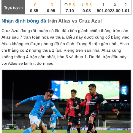
+
0
-
0
O
5.5
U
5.5
1
X
2
Trực tuyến
0.85
0.95
7.10
0.08
501.00
23.00
1.01
Nhận định bóng đá
trận Atlas vs Cruz Azul
Cruz Azul đang rất muốn có lần đầu tiên giành chiến thắng trên sân
Atlas sau 7 trận toàn hòa và thua. Điều này được củng cố bằng việc
Atlas không có được phong độ ổn định. Trong 8 trận gần nhất, Atlas
chỉ thắng có 2 nhưng thua 2 lần. Riêng trên sân nhà, Atlas cũng
không thắng 4 trận gần nhất, hòa 3 và thua 1. Do đó, trận đấu này
với Atlas sẽ lành ít dữ nhiều.