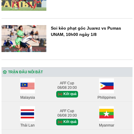
Soi kèo phạt góc Juarez vs Pumas
UNAM, 10h00 ngày 1/8
TRẬN ĐẤU NỔI BẬT
AFF Cup
08/08 20:00
Kết quả
Malaysia
Philippines
AFF Cup
08/08 20:00
Kết quả
Thái Lan
Myanmar