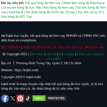
Đối tác liên kết:
Kết quả bóng đá hôm nay
|
Nhận định bóng đá Keonhacai
|
Livescore bóng đá trực tiếp
|
Kèo bóng đá hôm nay
|
Soi kèo bóng đá hôm
nay
|
Keonhacai
|
Dự đoán bóng đá chính xác tối nay
|
Top nhà cái uy tín
|
Kèo bóng đá AFF Cup
Kqbd trực tuyến, kết quả bóng đá hôm nay NHANH và CHÍNH XÁC trên
điện thoại và smartphone.
QC: Site không nhận QC, không làm aff. Các nick nhận QC đều là lừa đảo
Copyright 2021 |
Giới thiệu
|
Liên hệ
|
Điều khoản
|
Chính sách riêng tư
và cookie
Địa chỉ: 7, Phường Bình Trưng Tây, Quận 2, Hồ Chí Minh
Website: https://kqbd.mobi
Copyright 2023 © kqbd.mobi
kqbd.mobi là trang chuyên cập nhật kết quả bóng đá trực tuyến, tỷ lệ kèo
bóng đá, kèo nhà cái, dự đoán bóng đá từ siêu máy tính.