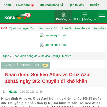
Kqbd
Livescore
Dự đoán bóng đá
Lịch thi đấu
Tin tức
L
Kèo bóng đá
Nhận định bóng đá
HOT:
Tỷ số trực tuyến 7m
Kèo nhà cái 55
Nhận định kèo nhà cái
Kèo nhà c
Kqbd
»
Nhận định bóng đá
»
Mexico
»
VĐQG Mexico
»» NẠP ĐẦU x100% - 8XBET
Nhận định, Soi kèo Atlas vs Cruz Azul
10h15 ngày 3/5: Chuyến đi khó khăn
Hà My
- 02/05/2026 13:46
Nhận định Atlas vs Cruz Azul hôm nay diễn ra lúc 10h15 ngày
3/5. Chuyên gia phân tích tỷ lệ, đội hình ra sân, soi kèo Atlas