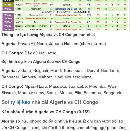
Thông tin lực lượng Algeria vs CH Congo mới nhất
Algeria
: Rayan Ait-Nouri, Jaouen Hadjam (chấn thương).
CH Congo:
Đầy đủ lực lượng.
Đội hình dự kiến Algeria đấu với CH Congo
Algeria:
Zidane; Belghali, Mandi, Bensebaini, Dorval; Boudaoui,
Bennacer; Amoura, Mahrez, Hadj Moussa; Maza.
CH Congo:
Mpasi-Nzau; Masuaku, Tuanzebe, Mbemba, Wan-
Bissaka; Moutoussamy, Sadiki, Mukau; Elia, Bakambu, Bongonda.
Soi
tỷ lệ kèo
nhà cái Algeria vs CH Congo
Kèo châu Á trận Algeria vs CH Congo (0:1/2)
Algeria sở hữu phong độ ổn định và hiệu suất ghi bàn vượt trội so
với CH Congo. Trong khi đối thủ thường chơi phòng ngự phản công,