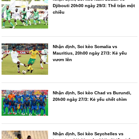
Djibouti 20h00 ngày 29/3: Thế trận một
chiều
Nhận định, Soi kèo Somalia vs
Mauritius, 20h00 ngày 27/3: Kẻ yếu
vươn lên
Nhận định, Soi kèo Chad vs Burundi,
20h00 ngày 27/3: Kẻ yếu chết chìm
Nhận định, Soi kèo Seychelles vs