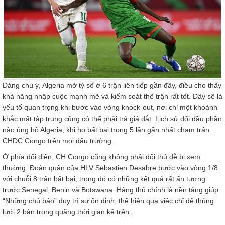
Đáng chú ý, Algeria mở tỷ số ở 6 trận liên tiếp gần đây, điều cho thấy
khả năng nhập cuộc mạnh mẽ và kiểm soát thế trận rất tốt. Đây sẽ là
yếu tố quan trọng khi bước vào vòng knock-out, nơi chỉ một khoảnh
khắc mất tập trung cũng có thể phải trả giá đắt. Lịch sử đối đầu phần
nào ủng hộ Algeria, khi họ bất bại trong 5 lần gần nhất chạm trán
CHDC Congo trên mọi đấu trường.
Ở phía đối diện, CH Congo cũng không phải đối thủ dễ bị xem
thường. Đoàn quân của HLV Sebastien Desabre bước vào vòng 1/8
với chuỗi 8 trận bất bại, trong đó có những kết quả rất ấn tượng
trước Senegal, Benin và Botswana. Hàng thủ chính là nền tảng giúp
“Những chú báo” duy trì sự ổn định, thể hiện qua việc chỉ để thủng
lưới 2 bàn trong quãng thời gian kể trên.