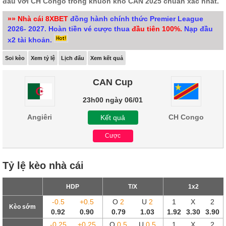
đấu với CH Congo trong khuôn khổ CAN 2025 chuẩn xác nhất.
»» Nhà cái 8XBET
đồng hành chính thức Premier League
2026- 2027. Hoàn tiền vé cược thua
đầu tiên 100%.
Nạp đầu
x2 tài khoản.
Soi kèo
Xem tỷ lệ
Lịch đấu
Xem kết quả
CAN Cup
23h00 ngày 06/01
Angiêri
CH Congo
Kết quả
Cược
Tỷ lệ kèo nhà cái
HDP
T/X
1x2
-
0.5
+
0.5
O
2
U
2
1
X
2
Kèo sớm
0.92
0.90
0.79
1.03
1.92
3.30
3.90
-
0.25
+
0.25
O
0.5
U
0.5
1
X
2