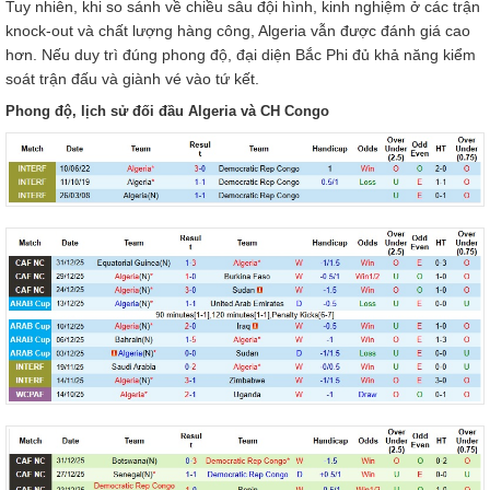
Tuy nhiên, khi so sánh về chiều sâu đội hình, kinh nghiệm ở các trận
knock-out và chất lượng hàng công, Algeria vẫn được đánh giá cao
hơn. Nếu duy trì đúng phong độ, đại diện Bắc Phi đủ khả năng kiểm
soát trận đấu và giành vé vào tứ kết.
Phong độ, lịch sử đối đầu Algeria và CH Congo