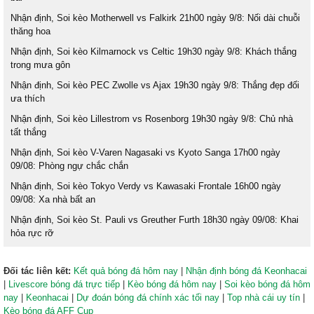
Nhận định, Soi kèo Motherwell vs Falkirk 21h00 ngày 9/8: Nối dài chuỗi
thăng hoa
Nhận định, Soi kèo Kilmarnock vs Celtic 19h30 ngày 9/8: Khách thắng
trong mưa gôn
Nhận định, Soi kèo PEC Zwolle vs Ajax 19h30 ngày 9/8: Thắng đẹp đối
ưa thích
Nhận định, Soi kèo Lillestrom vs Rosenborg 19h30 ngày 9/8: Chủ nhà
tất thắng
Nhận định, Soi kèo V-Varen Nagasaki vs Kyoto Sanga 17h00 ngày
09/08: Phòng ngự chắc chắn
Nhận định, Soi kèo Tokyo Verdy vs Kawasaki Frontale 16h00 ngày
09/08: Xa nhà bất an
Nhận định, Soi kèo St. Pauli vs Greuther Furth 18h30 ngày 09/08: Khai
hỏa rực rỡ
Đối tác liên kết:
Kết quả bóng đá hôm nay
|
Nhận định bóng đá Keonhacai
|
Livescore bóng đá trực tiếp
|
Kèo bóng đá hôm nay
|
Soi kèo bóng đá hôm
nay
|
Keonhacai
|
Dự đoán bóng đá chính xác tối nay
|
Top nhà cái uy tín
|
Kèo bóng đá AFF Cup