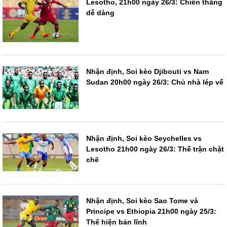
Lesotho, 21h00 ngày 26/3: Chiến thắng
dễ dàng
Nhận định, Soi kèo Djibouti vs Nam
Sudan 20h00 ngày 26/3: Chủ nhà lép vế
Nhận định, Soi kèo Seychelles vs
Lesotho 21h00 ngày 26/3: Thế trận chặt
chẽ
Nhận định, Soi kèo Sao Tome và
Principe vs Ethiopia 21h00 ngày 25/3:
Thể hiện bản lĩnh