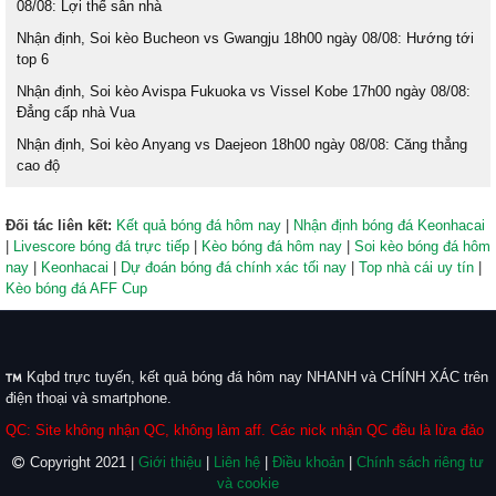
08/08: Lợi thế sân nhà
Nhận định, Soi kèo Bucheon vs Gwangju 18h00 ngày 08/08: Hướng tới
top 6
Nhận định, Soi kèo Avispa Fukuoka vs Vissel Kobe 17h00 ngày 08/08:
Đẳng cấp nhà Vua
Nhận định, Soi kèo Anyang vs Daejeon 18h00 ngày 08/08: Căng thẳng
cao độ
Đối tác liên kết:
Kết quả bóng đá hôm nay
|
Nhận định bóng đá Keonhacai
|
Livescore bóng đá trực tiếp
|
Kèo bóng đá hôm nay
|
Soi kèo bóng đá hôm
nay
|
Keonhacai
|
Dự đoán bóng đá chính xác tối nay
|
Top nhà cái uy tín
|
Kèo bóng đá AFF Cup
Kqbd trực tuyến, kết quả bóng đá hôm nay NHANH và CHÍNH XÁC trên
điện thoại và smartphone.
QC: Site không nhận QC, không làm aff. Các nick nhận QC đều là lừa đảo
Copyright 2021 |
Giới thiệu
|
Liên hệ
|
Điều khoản
|
Chính sách riêng tư
và cookie