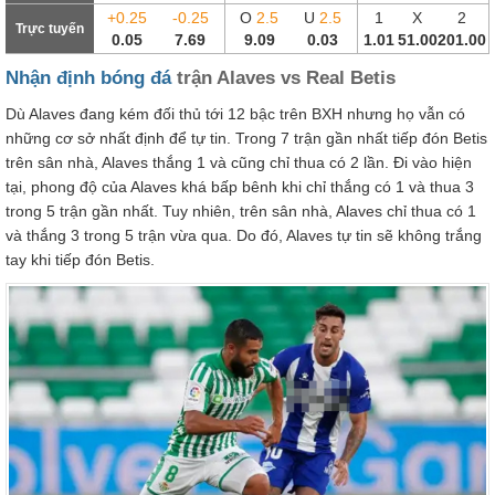
+
0.25
-
0.25
O
2.5
U
2.5
1
X
2
Trực tuyến
0.05
7.69
9.09
0.03
1.01
51.00
201.00
Nhận định bóng đá
trận Alaves vs Real Betis
Dù Alaves đang kém đối thủ tới 12 bậc trên BXH nhưng họ vẫn có
những cơ sở nhất định để tự tin. Trong 7 trận gần nhất tiếp đón Betis
trên sân nhà, Alaves thắng 1 và cũng chỉ thua có 2 lần. Đi vào hiện
tại, phong độ của Alaves khá bấp bênh khi chỉ thắng có 1 và thua 3
trong 5 trận gần nhất. Tuy nhiên, trên sân nhà, Alaves chỉ thua có 1
và thắng 3 trong 5 trận vừa qua. Do đó, Alaves tự tin sẽ không trắng
tay khi tiếp đón Betis.