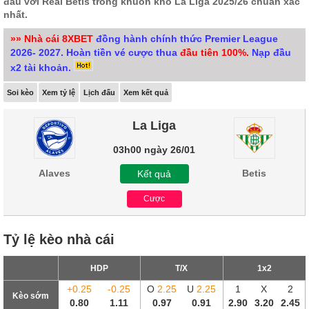
đấu với Real Betis trong khuôn khổ La Liga 2025/26 chuẩn xác
nhất.
»» Nhà cái 8XBET
đồng hành chính thức Premier League
2026- 2027. Hoàn tiền vé cược thua
đầu tiên 100%.
Nạp đầu
x2 tài khoản.
Soi kèo
Xem tỷ lệ
Lịch đấu
Xem kết quả
La Liga
03h00 ngày 26/01
Alaves
Betis
Kết quả
Cược
Tỷ lệ kèo nhà cái
HDP
T/X
1x2
+
0.25
-
0.25
O
2.25
U
2.25
1
X
2
Kèo sớm
0.80
1.11
0.97
0.91
2.90
3.20
2.45