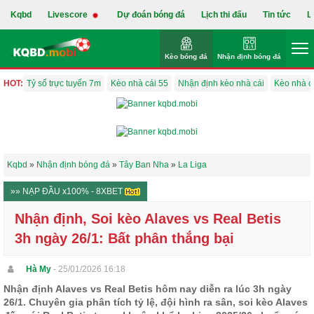
Kqbd
Livescore
Dự đoán bóng đá
Lịch thi đấu
Tin tức
L
Kèo bóng đá
Nhận định bóng đá
HOT:
Tỷ số trực tuyến 7m
Kèo nhà cái 55
Nhận định kèo nhà cái
Kèo nhà c
Kqbd
»
Nhận định bóng đá
»
Tây Ban Nha
»
La Liga
»» NẠP ĐẦU x100% - 8XBET
Nhận định, Soi kèo Alaves vs Real Betis
3h ngày 26/1: Bất phân thắng bại
Hà My
- 25/01/2026 16:18
Nhận định Alaves vs Real Betis hôm nay diễn ra lúc 3h ngày
26/1. Chuyên gia phân tích tỷ lệ, đội hình ra sân, soi kèo Alaves