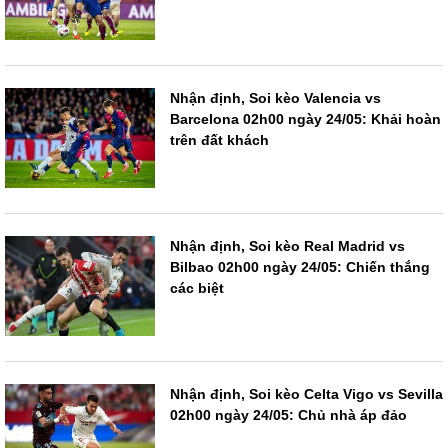
Nhận định, Soi kèo Valencia vs
Barcelona 02h00 ngày 24/05: Khải hoàn
trên đất khách
Nhận định, Soi kèo Real Madrid vs
Bilbao 02h00 ngày 24/05: Chiến thắng
các biệt
Nhận định, Soi kèo Celta Vigo vs Sevilla
02h00 ngày 24/05: Chủ nhà áp đảo