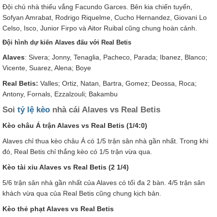
Đội chủ nhà thiếu vắng Facundo Garces. Bên kia chiến tuyến,
Sofyan Amrabat, Rodrigo Riquelme, Cucho Hernandez, Giovani Lo
Celso, Isco, Junior Firpo và Aitor Ruibal cũng chung hoàn cảnh.
Đội hình dự kiến Alaves đấu với Real Betis
Alaves
: Sivera; Jonny, Tenaglia, Pacheco, Parada; Ibanez, Blanco;
Vicente, Suarez, Alena; Boye
Real Betis:
Valles; Ortiz, Natan, Bartra, Gomez; Deossa, Roca;
Antony, Fornals, Ezzalzouli; Bakambu
Soi
tỷ lệ kèo
nhà cái Alaves vs Real Betis
Kèo châu Á trận Alaves vs Real Betis (1/4:0)
Alaves chỉ thua kèo châu Á có 1/5 trận sân nhà gần nhất. Trong khi
đó, Real Betis chỉ thắng kèo có 1/5 trận vừa qua.
Kèo tài xỉu Alaves vs Real Betis (2 1/4)
5/6 trận sân nhà gần nhất của Alaves có tối đa 2 bàn. 4/5 trận sân
khách vừa qua của Real Betis cũng chung kịch bản.
Kèo thẻ phạt Alaves vs Real Betis