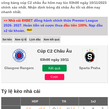
vòng bảng cúp C2 châu Âu hôm nay lúc 03h00 ngày 10/11/2023
chính xác nhất. Nhận định bóng đá châu Âu tối và đêm nay
nhanh nhất.
»» Nhà cái 8XBET
đồng hành chính thức Premier League
2026- 2027. Hoàn tiền vé cược thua
đầu tiên 100%.
Nạp đầu
x2 tài khoản.
Soi kèo
Xem tỷ lệ
Lịch đấu
Xem kết quả
Cúp C2 Châu Âu
03h00 ngày 10/11
Glasgow Rangers
Sparta Praha
Kết quả
Cược
Tỷ lệ kèo nhà cái
HDP
T/X
1x2
-
0.5
+
0.5
O
2.5
U
2.5
1
X
2