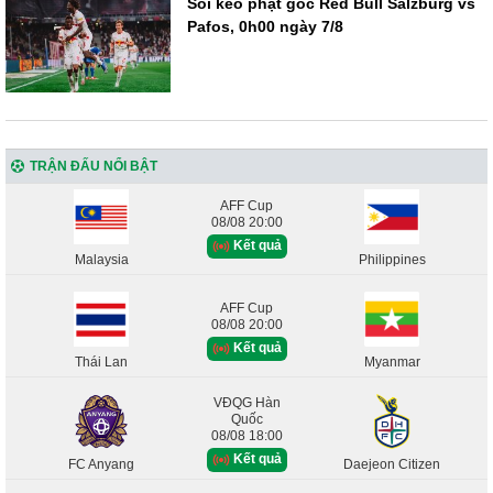
Soi kèo phạt góc Red Bull Salzburg vs
Pafos, 0h00 ngày 7/8
TRẬN ĐẤU NỔI BẬT
AFF Cup
08/08 20:00
Kết quả
Malaysia
Philippines
AFF Cup
08/08 20:00
Kết quả
Thái Lan
Myanmar
VĐQG Hàn
Quốc
08/08 18:00
Kết quả
FC Anyang
Daejeon Citizen