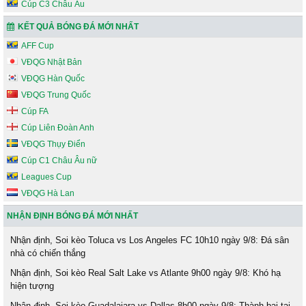
Cúp C3 Châu Âu
KẾT QUẢ BÓNG ĐÁ MỚI NHẤT
AFF Cup
VĐQG Nhật Bản
VĐQG Hàn Quốc
VĐQG Trung Quốc
Cúp FA
Cúp Liên Đoàn Anh
VĐQG Thụy Điển
Cúp C1 Châu Âu nữ
Leagues Cup
VĐQG Hà Lan
NHẬN ĐỊNH BÓNG ĐÁ MỚI NHẤT
Nhận định, Soi kèo Toluca vs Los Angeles FC 10h10 ngày 9/8: Đá sân
nhà có chiến thắng
Nhận định, Soi kèo Real Salt Lake vs Atlante 9h00 ngày 9/8: Khó hạ
hiện tượng
Nhận định, Soi kèo Guadalajara vs Dallas 8h00 ngày 9/8: Thành-bại tại