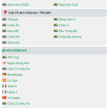
Giao hữu ĐTQG
Giao hữu CLB
Cúp Vô địch Châu lục / Thế giới
Thế giới
Đông Nam Á
Châu Âu
Châu Á
Nam Mỹ
Bắc-Trung Mỹ
Châu Phi
Châu Đại Dương
Giao hữu
KÈO BÓNG ĐÁ
AFF Cup
Ngoại Hạng Anh
Cúp C1 Châu Âu
Bundesliga
La Liga
Serie A
Ligue 1
V-League
Cúp C2 Châu Âu