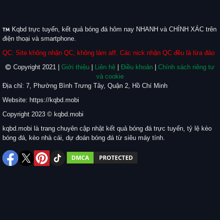
Kqbd trực tuyến, kết quả bóng đá hôm nay NHANH và CHÍNH XÁC trên
điện thoại và smartphone.
QC: Site không nhận QC, không làm aff. Các nick nhận QC đều là lừa đảo
Copyright 2021 |
Giới thiệu
|
Liên hệ
|
Điều khoản
|
Chính sách riêng tư
và cookie
Địa chỉ: 7, Phường Bình Trưng Tây, Quận 2, Hồ Chí Minh
Website: https://kqbd.mobi
Copyright 2023 © kqbd.mobi
kqbd.mobi là trang chuyên cập nhật kết quả bóng đá trực tuyến, tỷ lệ kèo
bóng đá, kèo nhà cái, dự đoán bóng đá từ siêu máy tính.